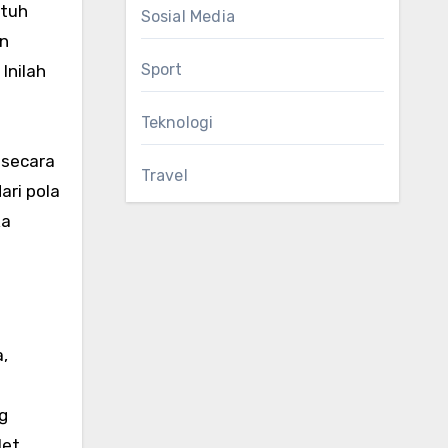
tuh
Sosial Media
an
Sport
Inilah
Teknologi
 secara
Travel
ari pola
ka
,
g
let