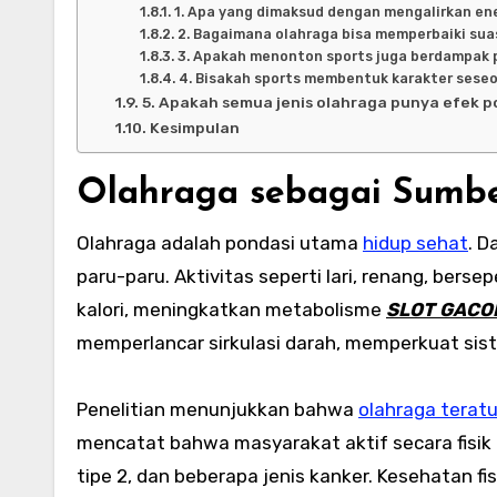
1. Apa yang dimaksud dengan mengalirkan ene
2. Bagaimana olahraga bisa memperbaiki sua
3. Apakah menonton sports juga berdampak 
4. Bisakah sports membentuk karakter sese
5. Apakah semua jenis olahraga punya efek p
Kesimpulan
Olahraga sebagai Sumbe
Olahraga adalah pondasi utama
hidup sehat
. D
paru-paru. Aktivitas seperti lari, renang, bers
kalori, meningkatkan metabolisme
SLOT GACO
memperlancar sirkulasi darah, memperkuat sis
Penelitian menunjukkan bahwa
olahraga teratu
mencatat bahwa masyarakat aktif secara fisik c
tipe 2, dan beberapa jenis kanker. Kesehatan fis