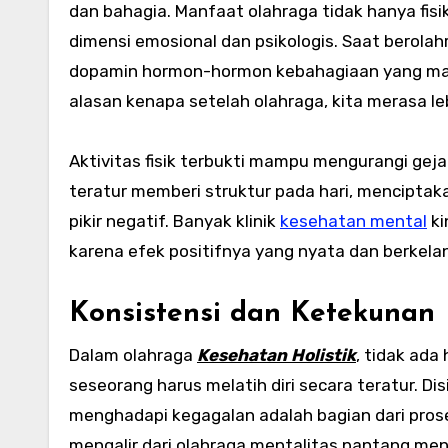
dan bahagia. Manfaat olahraga tidak hanya fisi
dimensi emosional dan psikologis. Saat berola
dopamin hormon-hormon kebahagiaan yang mam
alasan kenapa setelah olahraga, kita merasa le
Aktivitas fisik terbukti mampu mengurangi gej
teratur memberi struktur pada hari, menciptak
pikir negatif. Banyak klinik
kesehatan mental
ki
karena efek positifnya yang nyata dan berkela
Konsistensi dan Ketekunan
Dalam olahraga
Kesehatan Holistik
, tidak ada
seseorang harus melatih diri secara teratur. Di
menghadapi kegagalan adalah bagian dari prose
mengalir dari olahraga mentalitas pantang me