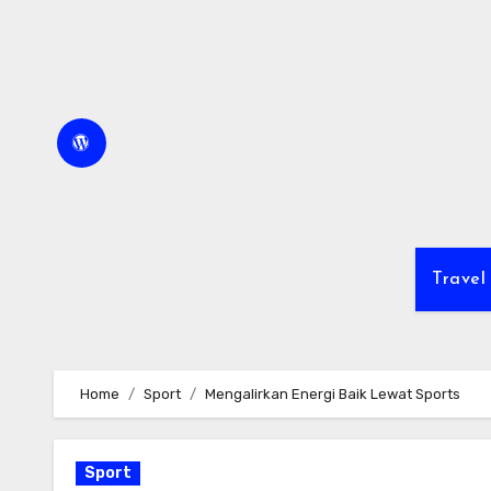
Skip
to
content
Travel
Home
Sport
Mengalirkan Energi Baik Lewat Sports
Sport