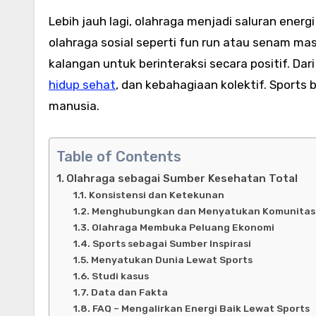
Lebih jauh lagi, olahraga menjadi saluran ener
olahraga sosial seperti fun run atau senam ma
kalangan untuk berinteraksi secara positif. Da
hidup sehat
, dan kebahagiaan kolektif. Sports b
manusia.
Table of Contents
Olahraga sebagai Sumber Kesehatan Total
Konsistensi dan Ketekunan
Menghubungkan dan Menyatukan Komunitas
Olahraga Membuka Peluang Ekonomi
Sports sebagai Sumber Inspirasi
Menyatukan Dunia Lewat Sports
Studi kasus
Data dan Fakta
FAQ – Mengalirkan Energi Baik Lewat Sports