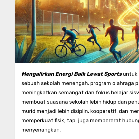
Mengalirkan Energi Baik Lewat Sports
untuk 
sebuah sekolah menengah, program olahraga pag
meningkatkan semangat dan fokus belajar siswa.
membuat suasana sekolah lebih hidup dan pen
murid menjadi lebih disiplin, kooperatif, dan mem
memperkuat fisik, tapi juga mempererat hubun
menyenangkan.