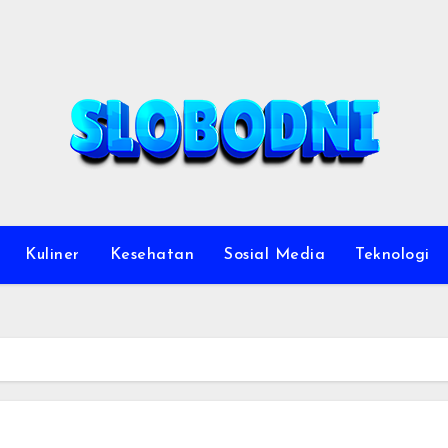
Kuliner
Kesehatan
Sosial Media
Teknologi