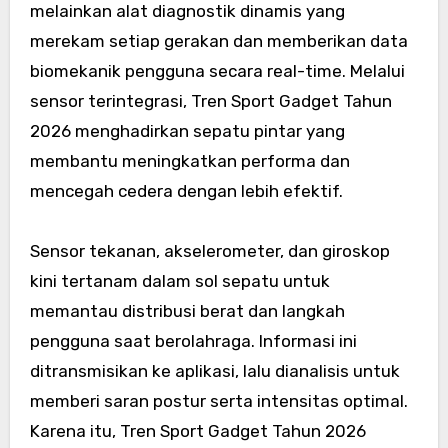
melainkan alat diagnostik dinamis yang
merekam setiap gerakan dan memberikan data
biomekanik pengguna secara real-time. Melalui
sensor terintegrasi, Tren Sport Gadget Tahun
2026 menghadirkan sepatu pintar yang
membantu meningkatkan performa dan
mencegah cedera dengan lebih efektif.
Sensor tekanan, akselerometer, dan giroskop
kini tertanam dalam sol sepatu untuk
memantau distribusi berat dan langkah
pengguna saat berolahraga. Informasi ini
ditransmisikan ke aplikasi, lalu dianalisis untuk
memberi saran postur serta intensitas optimal.
Karena itu, Tren Sport Gadget Tahun 2026