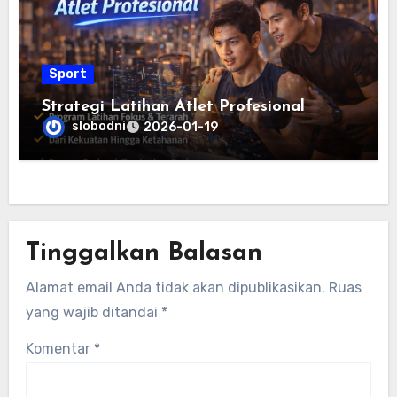
Sport
Strategi Latihan Atlet Profesional
slobodni
2026-01-19
Tinggalkan Balasan
Alamat email Anda tidak akan dipublikasikan.
Ruas
yang wajib ditandai
*
Komentar
*