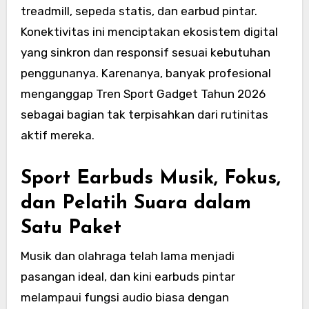
treadmill, sepeda statis, dan earbud pintar.
Konektivitas ini menciptakan ekosistem digital
yang sinkron dan responsif sesuai kebutuhan
penggunanya. Karenanya, banyak profesional
menganggap Tren Sport Gadget Tahun 2026
sebagai bagian tak terpisahkan dari rutinitas
aktif mereka.
Sport Earbuds Musik, Fokus,
dan Pelatih Suara dalam
Satu Paket
Musik dan olahraga telah lama menjadi
pasangan ideal, dan kini earbuds pintar
melampaui fungsi audio biasa dengan