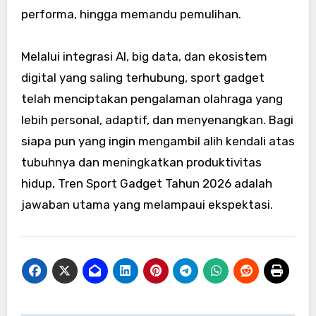
performa, hingga memandu pemulihan.
Melalui integrasi AI, big data, dan ekosistem
digital yang saling terhubung, sport gadget
telah menciptakan pengalaman olahraga yang
lebih personal, adaptif, dan menyenangkan. Bagi
siapa pun yang ingin mengambil alih kendali atas
tubuhnya dan meningkatkan produktivitas
hidup, Tren Sport Gadget Tahun 2026 adalah
jawaban utama yang melampaui ekspektasi.