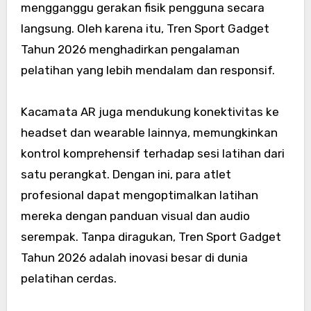
mengganggu gerakan fisik pengguna secara
langsung. Oleh karena itu, Tren Sport Gadget
Tahun 2026 menghadirkan pengalaman
pelatihan yang lebih mendalam dan responsif.
Kacamata AR juga mendukung konektivitas ke
headset dan wearable lainnya, memungkinkan
kontrol komprehensif terhadap sesi latihan dari
satu perangkat. Dengan ini, para atlet
profesional dapat mengoptimalkan latihan
mereka dengan panduan visual dan audio
serempak. Tanpa diragukan, Tren Sport Gadget
Tahun 2026 adalah inovasi besar di dunia
pelatihan cerdas.