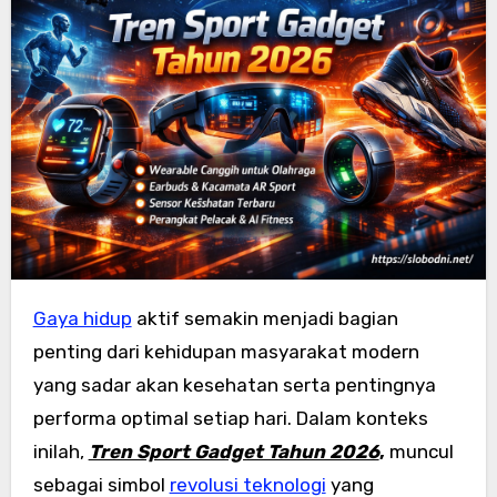
Gaya hidup
aktif semakin menjadi bagian
penting dari kehidupan masyarakat modern
yang sadar akan kesehatan serta pentingnya
performa optimal setiap hari. Dalam konteks
inilah,
Tren Sport Gadget Tahun 2026
,
muncul
sebagai simbol
revolusi teknologi
yang