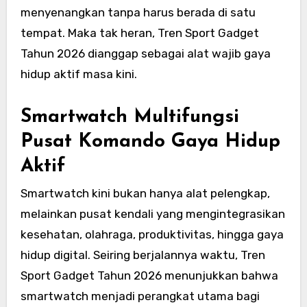
menyenangkan tanpa harus berada di satu
tempat. Maka tak heran, Tren Sport Gadget
Tahun 2026 dianggap sebagai alat wajib gaya
hidup aktif masa kini.
Smartwatch Multifungsi
Pusat Komando Gaya Hidup
Aktif
Smartwatch kini bukan hanya alat pelengkap,
melainkan pusat kendali yang mengintegrasikan
kesehatan, olahraga, produktivitas, hingga gaya
hidup digital. Seiring berjalannya waktu, Tren
Sport Gadget Tahun 2026 menunjukkan bahwa
smartwatch menjadi perangkat utama bagi