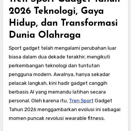
2026 Teknologi, Gaya
Hidup, dan Transformasi
Dunia Olahraga
Sport gadget telah mengalami perubahan luar
biasa dalam dua dekade terakhir, mengikuti
perkembangan teknologi dan tuntutan
pengguna modern. Awalnya, hanya sekadar
pelacak langkah, kini hadir gadget canggih
berbasis AI yang memandu latihan secara
personal. Oleh karena itu,
Tren Sport
Gadget
Tahun 2026 menggambarkan evolusi ini sebagai
momen puncak revolusi wearable fitness.