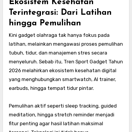
Ekosistem Kesehatan
Terintegrasi: Dari Latihan
hingga Pemulihan
Kini gadget olahraga tak hanya fokus pada
latihan, melainkan mengawasi proses pemulihan
tubuh, tidur, dan manajemen stres secara
menyeluruh. Sebab itu, Tren Sport Gadget Tahun
2026 melahirkan ekosistem kesehatan digital
yang menghubungkan smartwatch, AI trainer,
earbuds, hingga tempat tidur pintar.
Pemulihan aktif seperti sleep tracking, guided
meditation, hingga stretch reminder menjadi
fitur penting agar hasil latihan maksimal