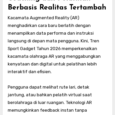
Berbasis Realitas Tertambah
Kacamata Augmented Reality (AR)
menghadirkan cara baru berlatih dengan
menampilkan data performa dan instruksi
langsung di depan mata pengguna. Kini, Tren
Sport Gadget Tahun 2026 memperkenalkan
kacamata olahraga AR yang menggabungkan
kenyataan dan digital untuk pelatihan lebih
interaktif dan efisien.
Pengguna dapat melihat rute lari, detak
jantung, atau bahkan pelatih virtual saat
berolahraga di luar ruangan. Teknologi AR
memungkinkan feedback instan tanpa