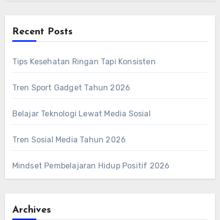
Recent Posts
Tips Kesehatan Ringan Tapi Konsisten
Tren Sport Gadget Tahun 2026
Belajar Teknologi Lewat Media Sosial
Tren Sosial Media Tahun 2026
Mindset Pembelajaran Hidup Positif 2026
Archives