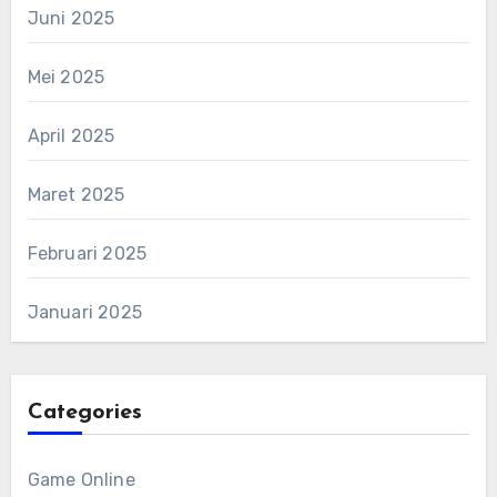
Juni 2025
Mei 2025
April 2025
Maret 2025
Februari 2025
Januari 2025
Categories
Game Online