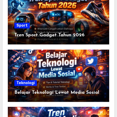
Sport
Tren Sport Gadget Tahun 2026
Teknologi
Belajar Teknologi Lewat Media Sosial