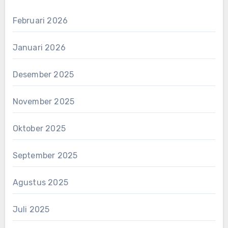
Februari 2026
Januari 2026
Desember 2025
November 2025
Oktober 2025
September 2025
Agustus 2025
Juli 2025