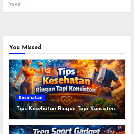
Travel
You Missed
Kesehatan
Tips Kesehatan Ringan Tapi Konsisten