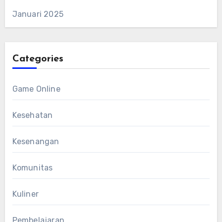
Januari 2025
Categories
Game Online
Kesehatan
Kesenangan
Komunitas
Kuliner
Pembelajaran