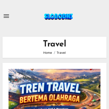
Skip
to
content
Travel
Home
Travel