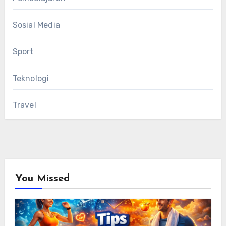
Sosial Media
Sport
Teknologi
Travel
You Missed