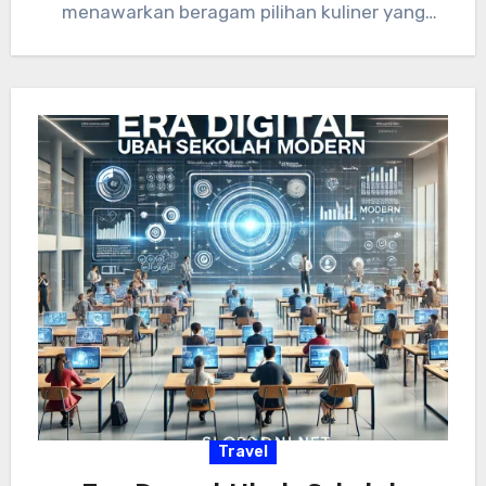
menawarkan beragam pilihan kuliner yang
membuat setiap…
Travel