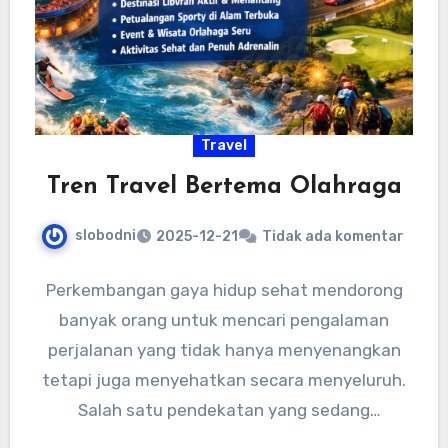
Travel
Tren Travel Bertema Olahraga
slobodni
2025-12-21
Tidak ada komentar
Perkembangan gaya hidup sehat mendorong
banyak orang untuk mencari pengalaman
perjalanan yang tidak hanya menyenangkan
tetapi juga menyehatkan secara menyeluruh.
Salah satu pendekatan yang sedang
berkembang luas adalah Tren Travel…