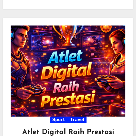
masalah,…
Sport
Travel
Atlet Digital Raih Prestasi