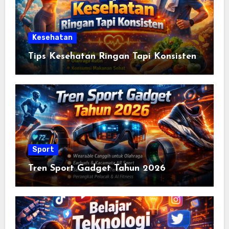
Kesehatan
Tips Kesehatan Ringan Tapi Konsisten
Sport
Tren Sport Gadget Tahun 2026