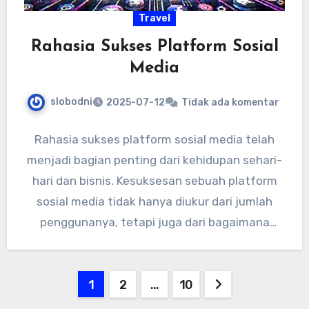
Travel
Rahasia Sukses Platform Sosial
Media
slobodni
2025-07-12
Tidak ada komentar
Rahasia sukses platform sosial media telah
menjadi bagian penting dari kehidupan sehari-
hari dan bisnis. Kesuksesan sebuah platform
sosial media tidak hanya diukur dari jumlah
penggunanya, tetapi juga dari bagaimana
platform…
Paginasi
1
2
…
10