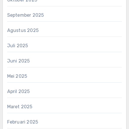
September 2025
Agustus 2025
Juli 2025
Juni 2025
Mei 2025
April 2025
Maret 2025
Februari 2025