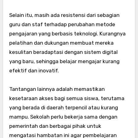
Selain itu, masih ada resistensi dari sebagian
guru dan staf terhadap perubahan metode
pengajaran yang berbasis teknologi. Kurangnya
pelatihan dan dukungan membuat mereka
kesulitan beradaptasi dengan sistem digital
yang baru, sehingga belajar mengajar kurang
efektif dan inovatif.
Tantangan lainnya adalah memastikan
kesetaraan akses bagi semua siswa, terutama
yang berada di daerah terpencil atau kurang
mampu. Sekolah perlu bekerja sama dengan
pemerintah dan berbagai pihak untuk
mengatasi hambatan ini agar pembelajaran