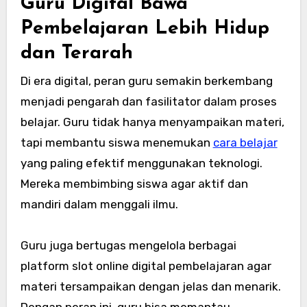
Guru Digital Bawa
Pembelajaran Lebih Hidup
dan Terarah
Di era digital, peran guru semakin berkembang
menjadi pengarah dan fasilitator dalam proses
belajar. Guru tidak hanya menyampaikan materi,
tapi membantu siswa menemukan
cara belajar
yang paling efektif menggunakan teknologi.
Mereka membimbing siswa agar aktif dan
mandiri dalam menggali ilmu.
Guru juga bertugas mengelola berbagai
platform slot online digital pembelajaran agar
materi tersampaikan dengan jelas dan menarik.
Dengan peran ini, guru bisa memantau