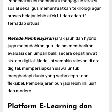
Pendekatan ini membantu menjaga interaksi
sosial sekaligus memanfaatkan teknologi agar
proses belajar lebih efektif dan adaptif
terhadap situasi.
Metode Pembelajaran
jarak jauh dan hybrid
juga memudahkan guru dalam memberikan
evaluasi dan umpan balik secara cepat lewat
sistem digital. Model ini semakin relevan di era
digital, mempersiapkan siswa untuk
menghadapi dunia yang serba cepat dan
fleksibel. Pembelajaran pun jadi lebih inklusif
dan modern.
Platform E-Learning dan