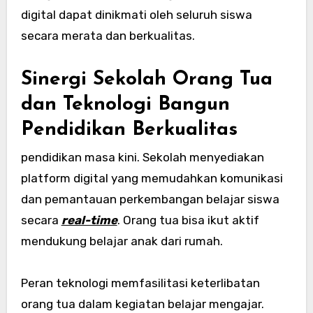
digital dapat dinikmati oleh seluruh siswa
secara merata dan berkualitas.
Sinergi Sekolah Orang Tua
dan Teknologi Bangun
Pendidikan Berkualitas
pendidikan masa kini. Sekolah menyediakan
platform digital yang memudahkan komunikasi
dan pemantauan perkembangan belajar siswa
secara
real-time
. Orang tua bisa ikut aktif
mendukung belajar anak dari rumah.
Peran teknologi memfasilitasi keterlibatan
orang tua dalam kegiatan belajar mengajar.