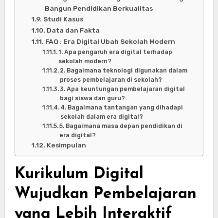
Bangun Pendidikan Berkualitas
Studi Kasus
Data dan Fakta
FAQ : Era Digital Ubah Sekolah Modern
1. Apa pengaruh era digital terhadap
sekolah modern?
2. Bagaimana teknologi digunakan dalam
proses pembelajaran di sekolah?
3. Apa keuntungan pembelajaran digital
bagi siswa dan guru?
4. Bagaimana tantangan yang dihadapi
sekolah dalam era digital?
5. Bagaimana masa depan pendidikan di
era digital?
Kesimpulan
Kurikulum Digital
Wujudkan Pembelajaran
yang Lebih Interaktif