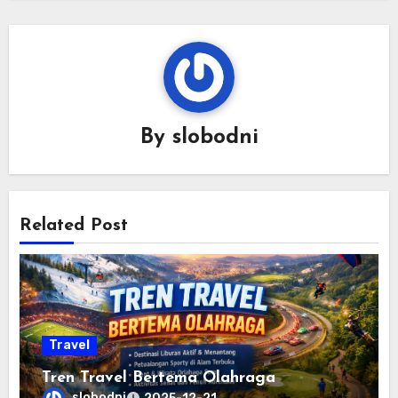
By
slobodni
Related Post
Travel
Tren Travel Bertema Olahraga
slobodni