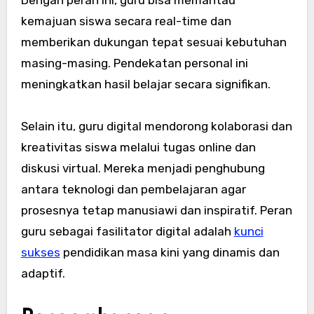
kemajuan siswa secara real-time dan
memberikan dukungan tepat sesuai kebutuhan
masing-masing. Pendekatan personal ini
meningkatkan hasil belajar secara signifikan.
Selain itu, guru digital mendorong kolaborasi dan
kreativitas siswa melalui tugas online dan
diskusi virtual. Mereka menjadi penghubung
antara teknologi dan pembelajaran agar
prosesnya tetap manusiawi dan inspiratif. Peran
guru sebagai fasilitator digital adalah
kunci
sukses
pendidikan masa kini yang dinamis dan
adaptif.