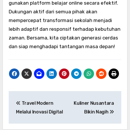
gunakan platform belajar online secara efektif.
Dukungan aktif dari semua pihak akan
mempercepat transformasi sekolah menjadi
lebih adaptif dan responsif terhadap kebutuhan
zaman. Bersama, kita ciptakan generasi cerdas
dan siap menghadapi tantangan masa depan!
Navigasi
Travel Modern
Kuliner Nusantara
pos
Melalui Inovasi Digital
Bikin Nagih