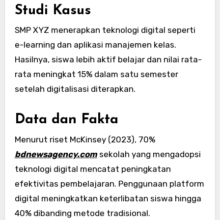
Studi Kasus
SMP XYZ menerapkan teknologi digital seperti
e-learning dan aplikasi manajemen kelas.
Hasilnya, siswa lebih aktif belajar dan nilai rata-
rata meningkat 15% dalam satu semester
setelah digitalisasi diterapkan.
Data dan Fakta
Menurut riset McKinsey (2023), 70%
bdnewsagency.com
sekolah yang mengadopsi
teknologi digital mencatat peningkatan
efektivitas pembelajaran. Penggunaan platform
digital meningkatkan keterlibatan siswa hingga
40% dibanding metode tradisional.