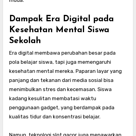
Dampak Era Digital pada
Kesehatan Mental Siswa
Sekolah
Era digital membawa perubahan besar pada
pola belajar siswa, tapi juga memengaruhi
kesehatan mental mereka. Paparan layar yang
panjang dan tekanan dari media sosial bisa
menimbulkan stres dan kecemasan. Siswa
kadang kesulitan membatasi waktu
penggunaan gadget, yang berdampak pada
kualitas tidur dan konsentrasi belajar.
Namun, teknologi slot gacor juga menawarkan