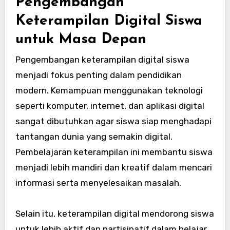
Pengembangan
Keterampilan Digital Siswa
untuk Masa Depan
Pengembangan keterampilan digital siswa
menjadi fokus penting dalam pendidikan
modern. Kemampuan menggunakan teknologi
seperti komputer, internet, dan aplikasi digital
sangat dibutuhkan agar siswa siap menghadapi
tantangan dunia yang semakin digital.
Pembelajaran keterampilan ini membantu siswa
menjadi lebih mandiri dan kreatif dalam mencari
informasi serta menyelesaikan masalah.
Selain itu, keterampilan digital mendorong siswa
untuk lebih aktif dan partisipatif dalam belajar.