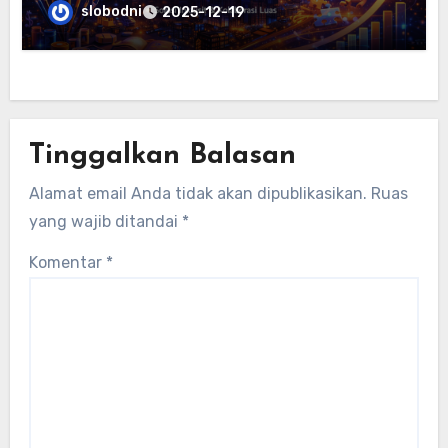
slobodni
2025-12-19
Tinggalkan Balasan
Alamat email Anda tidak akan dipublikasikan.
Ruas
yang wajib ditandai
*
Komentar
*