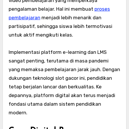
video pembelajaran yang memperkaya
pengalaman belajar. Hal ini membuat
proses
pembelajaran
menjadi lebih menarik dan
partisipatif, sehingga siswa lebih termotivasi
untuk aktif mengikuti kelas.
Implementasi platform e-learning dan LMS
sangat penting, terutama di masa pandemi
yang memaksa pembelajaran jarak jauh. Dengan
dukungan teknologi slot gacor ini, pendidikan
tetap berjalan lancar dan berkualitas. Ke
depannya, platform digital akan terus menjadi
fondasi utama dalam sistem pendidikan
modern.