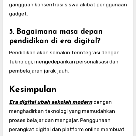
gangguan konsentrasi siswa akibat penggunaan
gadget.
5. Bagaimana masa depan
pendidikan di era digital?
Pendidikan akan semakin terintegrasi dengan
teknologi, mengedepankan personalisasi dan
pembelajaran jarak jauh.
Kesimpulan
Era digital
ubah
sekolah
modern
dengan
menghadirkan teknologi yang memudahkan
proses belajar dan mengajar. Penggunaan
perangkat digital dan platform online membuat