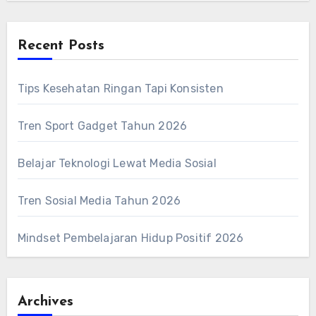
Recent Posts
Tips Kesehatan Ringan Tapi Konsisten
Tren Sport Gadget Tahun 2026
Belajar Teknologi Lewat Media Sosial
Tren Sosial Media Tahun 2026
Mindset Pembelajaran Hidup Positif 2026
Archives