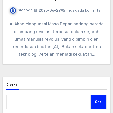
slobodni
2025-06-29
Tidak ada komentar
AI Akan Menguasai Masa Depan sedang berada
di ambang revolusi terbesar dalam sejarah
umat manusia revolusi yang dipimpin oleh
kecerdasan buatan (AI). Bukan sekadar tren
teknologi, AI telah menjadi kekuatan…
Cari
Cari