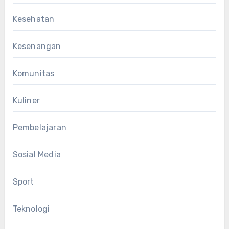
Kesehatan
Kesenangan
Komunitas
Kuliner
Pembelajaran
Sosial Media
Sport
Teknologi