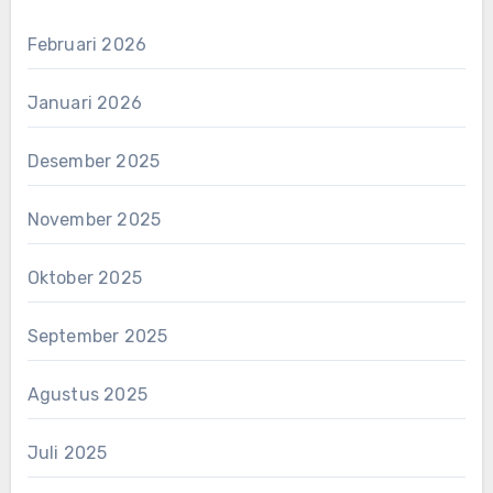
Februari 2026
Januari 2026
Desember 2025
November 2025
Oktober 2025
September 2025
Agustus 2025
Juli 2025