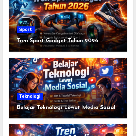
Sport
Tren Sport Gadget Tahun 2026
Teknologi
Belajar Teknologi Lewat Media Sosial