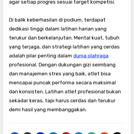
agar setiap progres sesuai target kompetisi.
Di balik keberhasilan di podium, terdapat
dedikasi tinggi dalam latihan harian yang
terukur dan berkelanjutan. Mental kuat, tubuh
yang terjaga, dan strategi latihan yang cerdas
adalah pilar penting dalam
dunia olahraga
profesional. Dengan dukungan gizi seimbang
dan manajemen stres yang baik, atlet bisa
mencapai puncak performa secara maksimal
dan konsisten. Latihan atlet profesional bukan
sekadar keras, tapi harus cerdas dan terukur
demi hasil yang membanggakan.