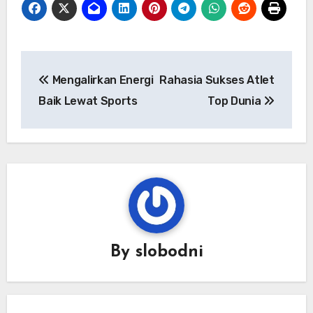
Navigasi
Mengalirkan Energi
Rahasia Sukses Atlet
pos
Baik Lewat Sports
Top Dunia
By
slobodni