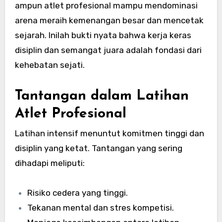
ampun atlet profesional mampu mendominasi
arena meraih kemenangan besar dan mencetak
sejarah. Inilah bukti nyata bahwa kerja keras
disiplin dan semangat juara adalah fondasi dari
kehebatan sejati.
Tantangan dalam Latihan
Atlet Profesional
Latihan intensif menuntut komitmen tinggi dan
disiplin yang ketat. Tantangan yang sering
dihadapi meliputi:
Risiko cedera yang tinggi.
Tekanan mental dan stres kompetisi.