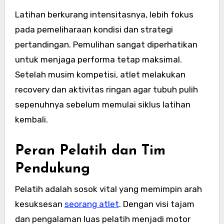
Latihan berkurang intensitasnya, lebih fokus
pada pemeliharaan kondisi dan strategi
pertandingan. Pemulihan sangat diperhatikan
untuk menjaga performa tetap maksimal.
Setelah musim kompetisi, atlet melakukan
recovery dan aktivitas ringan agar tubuh pulih
sepenuhnya sebelum memulai siklus latihan
kembali.
Peran Pelatih dan Tim
Pendukung
Pelatih adalah sosok vital yang memimpin arah
kesuksesan
seorang atlet
. Dengan visi tajam
dan pengalaman luas pelatih menjadi motor