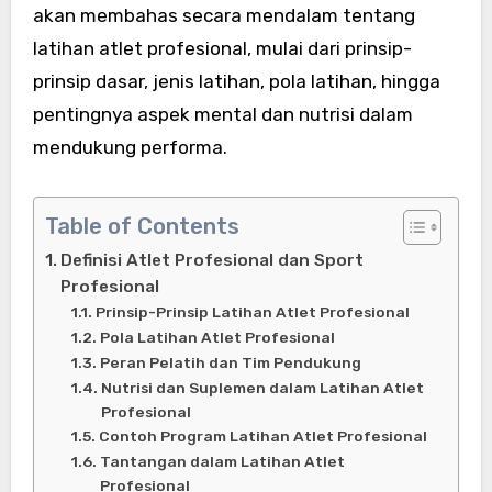
akan membahas secara mendalam tentang
latihan atlet profesional, mulai dari prinsip-
prinsip dasar, jenis latihan, pola latihan, hingga
pentingnya aspek mental dan nutrisi dalam
mendukung performa.
Table of Contents
Definisi Atlet Profesional dan Sport
Profesional
Prinsip-Prinsip Latihan Atlet Profesional
Pola Latihan Atlet Profesional
Peran Pelatih dan Tim Pendukung
Nutrisi dan Suplemen dalam Latihan Atlet
Profesional
Contoh Program Latihan Atlet Profesional
Tantangan dalam Latihan Atlet
Profesional