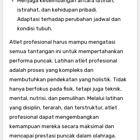
Menjaga keseimbangan antara latihan,
istirahat, dan kehidupan pribadi.
Adaptasi terhadap perubahan jadwal dan
kondisi tubuh.
Atlet profesional harus mampu mengatasi
semua tantangan ini untuk mempertahankan
performa puncak.
Latihan atlet profesional
adalah proses yang kompleks dan
membutuhkan pendekatan yang holistik. Tidak
hanya berfokus pada fisik, tetapi juga teknik,
mental, nutrisi, dan pemulihan. Melalui latihan
yang disiplin, terarah, dan terstruktur, atlet
profesional dapat mengembangkan
kemampuan mereka secara maksimal dan
mencapai prestasi puncak dalam olahraga.