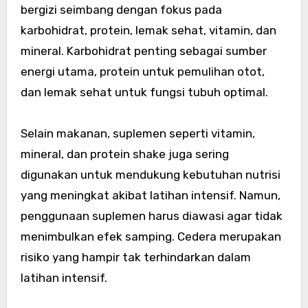
bergizi seimbang dengan fokus pada
karbohidrat, protein, lemak sehat, vitamin, dan
mineral. Karbohidrat penting sebagai sumber
energi utama, protein untuk pemulihan otot,
dan lemak sehat untuk fungsi tubuh optimal.
Selain makanan, suplemen seperti vitamin,
mineral, dan protein shake juga sering
digunakan untuk mendukung kebutuhan nutrisi
yang meningkat akibat latihan intensif. Namun,
penggunaan suplemen harus diawasi agar tidak
menimbulkan efek samping. Cedera merupakan
risiko yang hampir tak terhindarkan dalam
latihan intensif.