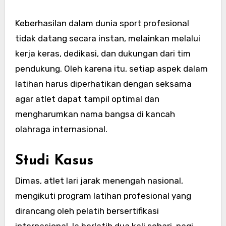
Keberhasilan dalam dunia sport profesional
tidak datang secara instan, melainkan melalui
kerja keras, dedikasi, dan dukungan dari tim
pendukung. Oleh karena itu, setiap aspek dalam
latihan harus diperhatikan dengan seksama
agar atlet dapat tampil optimal dan
mengharumkan nama bangsa di kancah
olahraga internasional.
Studi Kasus
Dimas, atlet lari jarak menengah nasional,
mengikuti program latihan profesional yang
dirancang oleh pelatih bersertifikasi