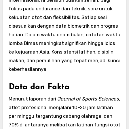
internasional. Ia berlatih dua kali sehari, pagi
fokus pada endurance dan teknik, sore untuk
kekuatan otot dan fleksibilitas. Setiap sesi
disesuaikan dengan data biometrik dan progres
harian. Dalam waktu enam bulan, catatan waktu
lomba Dimas meningkat signifikan hingga lolos
ke kejuaraan Asia. Konsistensi latihan, disiplin
makan, dan pemulihan yang tepat menjadi kunci
keberhasilannya.
Data dan Fakta
Menurut laporan dari
Journal of Sports Sciences
,
atlet profesional menjalani 10–20 jam latihan
per minggu tergantung cabang olahraga, dan
70% di antaranya melibatkan latihan fungsi otot