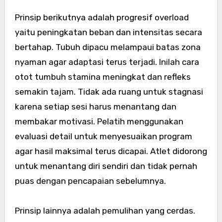
Prinsip berikutnya adalah progresif overload
yaitu peningkatan beban dan intensitas secara
bertahap. Tubuh dipacu melampaui batas zona
nyaman agar adaptasi terus terjadi. Inilah cara
otot tumbuh stamina meningkat dan refleks
semakin tajam. Tidak ada ruang untuk stagnasi
karena setiap sesi harus menantang dan
membakar motivasi. Pelatih menggunakan
evaluasi detail untuk menyesuaikan program
agar hasil maksimal terus dicapai. Atlet didorong
untuk menantang diri sendiri dan tidak pernah
puas dengan pencapaian sebelumnya.
Prinsip lainnya adalah pemulihan yang cerdas.