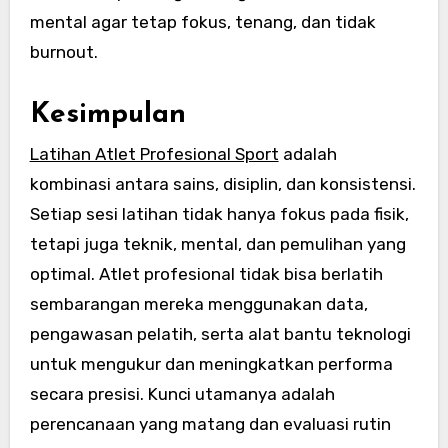
mental agar tetap fokus, tenang, dan tidak
burnout.
Kesimpulan
Latihan Atlet Profesional Sport
adalah
kombinasi antara sains, disiplin, dan konsistensi.
Setiap sesi latihan tidak hanya fokus pada fisik,
tetapi juga teknik, mental, dan pemulihan yang
optimal. Atlet profesional tidak bisa berlatih
sembarangan mereka menggunakan data,
pengawasan pelatih, serta alat bantu teknologi
untuk mengukur dan meningkatkan performa
secara presisi. Kunci utamanya adalah
perencanaan yang matang dan evaluasi rutin