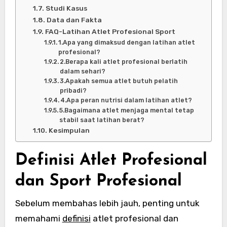
Studi Kasus
Data dan Fakta
FAQ-Latihan Atlet Profesional Sport
1.Apa yang dimaksud dengan latihan atlet
profesional?
2.Berapa kali atlet profesional berlatih
dalam sehari?
3.Apakah semua atlet butuh pelatih
pribadi?
4.Apa peran nutrisi dalam latihan atlet?
5.Bagaimana atlet menjaga mental tetap
stabil saat latihan berat?
Kesimpulan
Definisi Atlet Profesional
dan Sport Profesional
Sebelum membahas lebih jauh, penting untuk
memahami
definisi
atlet profesional dan