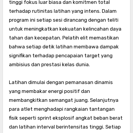
tinggi fokus luar biasa dan komitmen total
terhadap rutinitas latihan yang intens. Dalam
program ini setiap sesi dirancang dengan teliti
untuk meningkatkan kekuatan kelincahan daya
tahan dan kecepatan. Pelatih elit memastikan
bahwa setiap detik latihan membawa dampak
signifikan terhadap pencapaian target yang
ambisius dan prestasi kelas dunia.
Latihan dimulai dengan pemanasan dinamis
yang membakar energi positif dan
membangkitkan semangat juang. Selanjutnya
para atlet menghadapi rangkaian tantangan
fisik seperti sprint eksplosif angkat beban berat
dan latihan interval berintensitas tinggi. Setiap