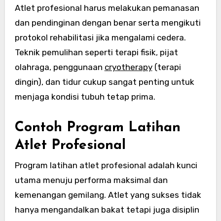
Atlet profesional harus melakukan pemanasan
dan pendinginan dengan benar serta mengikuti
protokol rehabilitasi jika mengalami cedera.
Teknik pemulihan seperti terapi fisik, pijat
olahraga, penggunaan
cryotherapy
(terapi
dingin), dan tidur cukup sangat penting untuk
menjaga kondisi tubuh tetap prima.
Contoh Program Latihan
Atlet Profesional
Program latihan atlet profesional adalah kunci
utama menuju performa maksimal dan
kemenangan gemilang. Atlet yang sukses tidak
hanya mengandalkan bakat tetapi juga disiplin