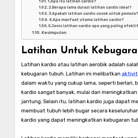
1.Apa itu latihan cardio?
2.Berapa lama durasi latihan cardio ideal?
3.Apakah latihan cardio cocok untuk pemula
4.Apa manfaat utama latihan cardio?
5.Jenis latihan cardio apa yang paling efekti
Kesimpulan
Latihan Untuk Kebugar
Latihan kardio atau latihan aerobik adalah sala
kebugaran tubuh. Latihan ini melibatkan
aktivit
dalam waktu yang cukup lama, seperti berlari, b
kardio sangat banyak, mulai dari meningkatka
jantung. Selain itu, latihan kardio juga dapat
membuat tubuh lebih bugar secara keseluruhan. 
kardio yang dapat meningkatkan kebugaran tu