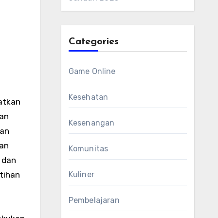
Categories
Game Online
Kesehatan
atkan
san
Kesenangan
han
tan
Komunitas
, dan
atihan
Kuliner
Pembelajaran