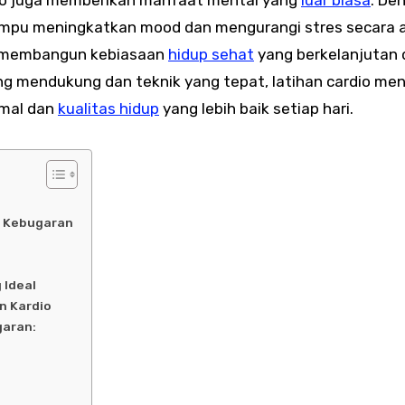
ampu meningkatkan mood dan mengurangi stres secara a
u membangun kebiasaan
hidup sehat
yang berkelanjutan 
ang mendukung dan teknik yang tepat, latihan cardio men
imal dan
kualitas hidup
yang lebih baik setiap hari.
uk Kebugaran
 Ideal
n Kardio
garan: