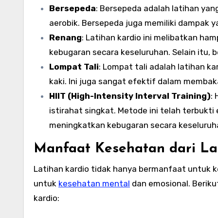
Bersepeda
: Bersepeda adalah latihan ya
aerobik. Bersepeda juga memiliki dampak ya
Renang
: Latihan kardio ini melibatkan ha
kebugaran secara keseluruhan. Selain itu,
Lompat Tali
: Lompat tali adalah latihan k
kaki. Ini juga sangat efektif dalam membaka
HIIT (High-Intensity Interval Training)
:
istirahat singkat. Metode ini telah terbuk
meningkatkan kebugaran secara keseluruh
Manfaat Kesehatan dari La
Latihan kardio tidak hanya bermanfaat untuk k
untuk
kesehatan mental
dan emosional. Beriku
kardio: