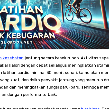
a kesehatan
jantung secara keseluruhan. Aktivitas sepe
kar kalori dengan cepat sekaligus meningkatkan stami
an latihan cardio minimal 30 menit sehari, kamu akan me
yang kuat, dan risiko penyakit jantung yang menurun dra
badan dan meningkatkan fungsi paru-paru, sehingga me
hari dengan performa terbaik.
rdio juga memberikan manfaat mental yang
luar biasa
. De