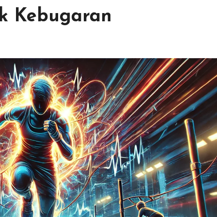
uk Kebugaran