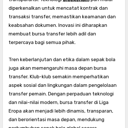
diperkenalkan untuk mencatat kontrak dan
transaksi transfer, memastikan keamanan dan
keabsahan dokumen. Inovasi ini diharapkan
membuat bursa transfer lebih adil dan
terpercaya bagi semua pihak.
Tren keberlanjutan dan etika dalam sepak bola
juga akan memengaruhi masa depan bursa
transfer. Klub-klub semakin memperhatikan
aspek sosial dan lingkungan dalam pengelolaan
transfer pemain. Dengan perpaduan teknologi
dan nilai-nilai modern, bursa transfer di Liga
Eropa akan menjadi lebih dinamis, transparan,
dan berorientasi masa depan, mendukung