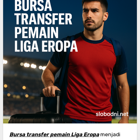
Bursa transfer pemain Liga Eropa
menjadi