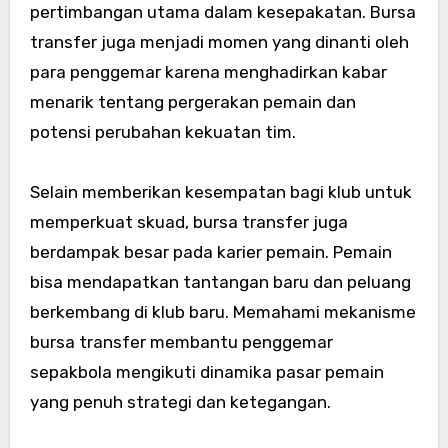
pertimbangan utama dalam kesepakatan. Bursa
transfer juga menjadi momen yang dinanti oleh
para penggemar karena menghadirkan kabar
menarik tentang pergerakan pemain dan
potensi perubahan kekuatan tim.
Selain memberikan kesempatan bagi klub untuk
memperkuat skuad, bursa transfer juga
berdampak besar pada karier pemain. Pemain
bisa mendapatkan tantangan baru dan peluang
berkembang di klub baru. Memahami mekanisme
bursa transfer membantu penggemar
sepakbola mengikuti dinamika pasar pemain
yang penuh strategi dan ketegangan.