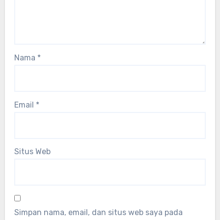
Nama
*
Email
*
Situs Web
Simpan nama, email, dan situs web saya pada