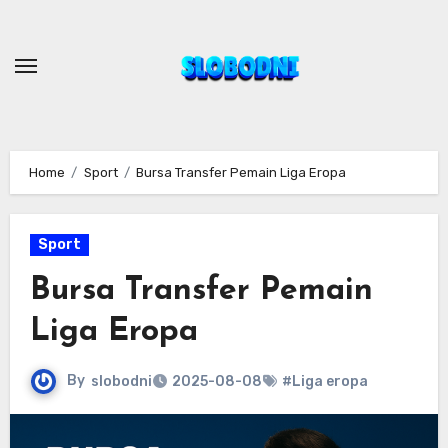
Skip
to
content
Home
Sport
Bursa Transfer Pemain Liga Eropa
Sport
Bursa Transfer Pemain
Liga Eropa
By
slobodni
2025-08-08
#Liga eropa