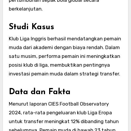
pertumbuhan sepak bola global secara
berkelanjutan.
Studi Kasus
Klub Liga Inggris berhasil mendatangkan pemain
muda dari akademi dengan biaya rendah. Dalam
satu musim, performa pemain ini meningkatkan
posisi klub di liga, membuktikan pentingnya
investasi pemain muda dalam strategi transfer.
Data dan Fakta
Menurut laporan CIES Football Observatory
2024, rata-rata pengeluaran klub Liga Eropa
untuk transfer meningkat 12% dibanding tahun
sebelumnya. Pemain muda di bawah 23 tahun