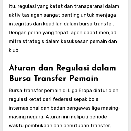
itu, regulasi yang ketat dan transparansi dalam
aktivitas agen sangat penting untuk menjaga
integritas dan keadilan dalam bursa transfer.
Dengan peran yang tepat, agen dapat menjadi
mitra strategis dalam kesuksesan pemain dan
klub.
Aturan dan Regulasi dalam
Bursa Transfer Pemain
Bursa transfer pemain di Liga Eropa diatur oleh
regulasi ketat dari federasi sepak bola
internasional dan badan pengawas liga masing-
masing negara. Aturan ini meliputi periode
waktu pembukaan dan penutupan transfer,