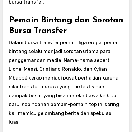
bursa transfer.
Pemain Bintang dan Sorotan
Bursa Transfer
Dalam bursa transfer pemain liga eropa, pemain
bintang selalu menjadi sorotan utama para
penggemar dan media. Nama-nama seperti
Lionel Messi, Cristiano Ronaldo, dan Kylian
Mbappé kerap menjadi pusat perhatian karena
nilai transfer mereka yang fantastis dan
dampak besar yang bisa mereka bawa ke klub
baru. Kepindahan pemain-pemain top ini sering
kali memicu gelombang berita dan spekulasi
luas.