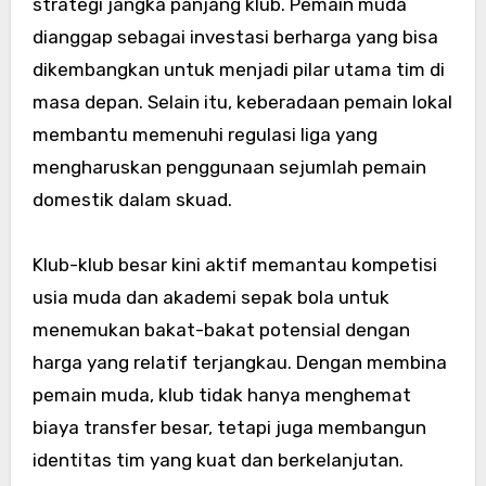
strategi jangka panjang klub. Pemain muda
dianggap sebagai investasi berharga yang bisa
dikembangkan untuk menjadi pilar utama tim di
masa depan. Selain itu, keberadaan pemain lokal
membantu memenuhi regulasi liga yang
mengharuskan penggunaan sejumlah pemain
domestik dalam skuad.
Klub-klub besar kini aktif memantau kompetisi
usia muda dan akademi sepak bola untuk
menemukan bakat-bakat potensial dengan
harga yang relatif terjangkau. Dengan membina
pemain muda, klub tidak hanya menghemat
biaya transfer besar, tetapi juga membangun
identitas tim yang kuat dan berkelanjutan.