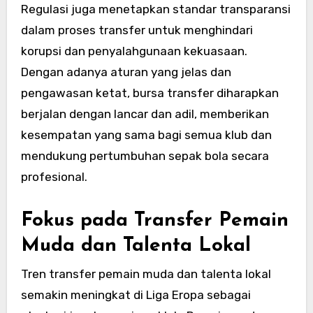
Regulasi juga menetapkan standar transparansi
dalam proses transfer untuk menghindari
korupsi dan penyalahgunaan kekuasaan.
Dengan adanya aturan yang jelas dan
pengawasan ketat, bursa transfer diharapkan
berjalan dengan lancar dan adil, memberikan
kesempatan yang sama bagi semua klub dan
mendukung pertumbuhan sepak bola secara
profesional.
Fokus pada Transfer Pemain
Muda dan Talenta Lokal
Tren transfer pemain muda dan talenta lokal
semakin meningkat di Liga Eropa sebagai