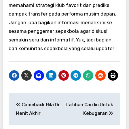
memahami strategi klub favorit dan prediksi
dampak transfer pada performa musim depan.
Jangan lupa bagikan informasi menarik ini ke
sesama penggemar sepakbola agar diskusi
semakin seru dan informatif. Yuk, jadi bagian
dari komunitas sepakbola yang selalu update!
Navigasi
Comeback Gila Di
Latihan Cardio Untuk
pos
Menit Akhir
Kebugaran