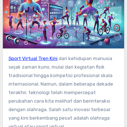
Sport Virtual Tren Kini
dari kehidupan manusia
sejak zaman kuno, mulai dari kegiatan fisik
tradisional hingga kompetisi profesional skala
internasional. Namun, dalam beberapa dekade
terakhir, teknologi telah mempercepat
perubahan cara kita melihat dan berinteraksi
dengan olahraga. Salah satu inovasi terbesar
yang kini berkembang pesat adalah olahraga
virtual atau sport virtual.