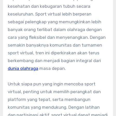
kesehatan dan kebugaran tubuh secara
keseluruhan. Sport virtual lebih berperan
sebagai pelengkap yang memungkinkan lebih
banyak orang terlibat dalam olahraga dengan
cara yang fleksibel dan menyenangkan. Dengan
semakin banyaknya komunitas dan turnamen
sport virtual, tren ini diperkirakan akan terus
berkembang dan menjadi bagian integral dari
dunia olahraga
masa depan.
Untuk siapa pun yang ingin mencoba sport
virtual, penting untuk memilih perangkat dan
platform yang tepat, serta membangun
komunitas yang mendukung. Dengan latihan
dan partisipasi aktif, sport virtual dapat menjadi