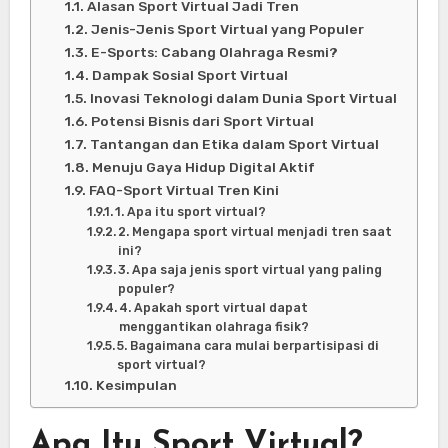
Alasan Sport Virtual Jadi Tren
Jenis-Jenis Sport Virtual yang Populer
E-Sports: Cabang Olahraga Resmi?
Dampak Sosial Sport Virtual
Inovasi Teknologi dalam Dunia Sport Virtual
Potensi Bisnis dari Sport Virtual
Tantangan dan Etika dalam Sport Virtual
Menuju Gaya Hidup Digital Aktif
FAQ-Sport Virtual Tren Kini
1. Apa itu sport virtual?
2. Mengapa sport virtual menjadi tren saat
ini?
3. Apa saja jenis sport virtual yang paling
populer?
4. Apakah sport virtual dapat
menggantikan olahraga fisik?
5. Bagaimana cara mulai berpartisipasi di
sport virtual?
Kesimpulan
Apa Itu Sport Virtual?