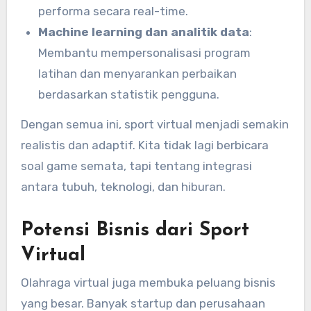
performa secara real-time.
Machine learning dan analitik data
:
Membantu mempersonalisasi program
latihan dan menyarankan perbaikan
berdasarkan statistik pengguna.
Dengan semua ini, sport virtual menjadi semakin
realistis dan adaptif. Kita tidak lagi berbicara
soal game semata, tapi tentang integrasi
antara tubuh, teknologi, dan hiburan.
Potensi Bisnis dari Sport
Virtual
Olahraga virtual juga membuka peluang bisnis
yang besar. Banyak startup dan perusahaan