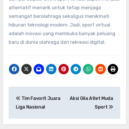
alternatif menarik untuk tetap menjaga
semangat berolahraga sekaligus menikmati
hiburan teknologi modern. Jadi, sport virtual
adalah inovasi yang membuka banyak peluang
baru di dunia olahraga dan rekreasi digital.
Navigasi
Tim Favorit Juara
Aksi Gila Atlet Muda
pos
Liga Nasional
Sport