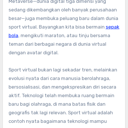
Metaverse—dunia digital tiga dimensi yang
sedang dikembangkan oleh banyak perusahaan
besar—juga membuka peluang baru dalam dunia
sport virtual. Bayangkan kita bisa bermain
sepak
bola
, mengikuti maraton, atau tinju bersama
teman dari berbagai negara di dunia virtual
dengan avatar digital.
Sport virtual bukan lagi sekadar tren, melainkan
evolusi nyata dari cara manusia berolahraga,
bersosialisasi, dan mengekspresikan diri secara
aktif. Teknologi telah membuka ruang bermain
baru bagi olahraga, di mana batas fisik dan
geografis tak lagi relevan. Sport virtual adalah
contoh nyata bagaimana teknologi mampu