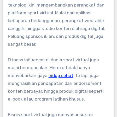
teknologi kini mengembangkan perangkat dan
platform sport virtual. Mulai dari aplikasi
kebugaran berlangganan, perangkat wearable
canggih, hingga studio konten olahraga digital.
Peluang sponsor, iklan, dan produk digital juga
sangat besar.
Fitness influencer di dunia sport virtual juga
mulai bermunculan. Mereka tidak hanya
menyebarkan gaya
hidup sehat
, tetapi juga
menghasilkan pendapatan dari endorsement,
konten berbayar, hingga produk digital seperti
e-book atau program latihan khusus.
Bisnis sport virtual juga menyasar sektor