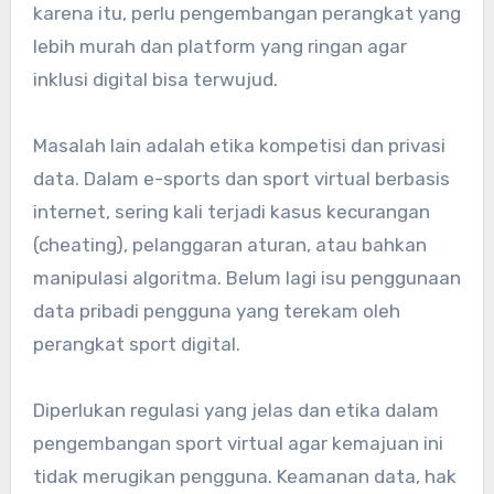
karena itu, perlu pengembangan perangkat yang
lebih murah dan platform yang ringan agar
inklusi digital bisa terwujud.
Masalah lain adalah etika kompetisi dan privasi
data. Dalam e-sports dan sport virtual berbasis
internet, sering kali terjadi kasus kecurangan
(cheating), pelanggaran aturan, atau bahkan
manipulasi algoritma. Belum lagi isu penggunaan
data pribadi pengguna yang terekam oleh
perangkat sport digital.
Diperlukan regulasi yang jelas dan etika dalam
pengembangan sport virtual agar kemajuan ini
tidak merugikan pengguna. Keamanan data, hak