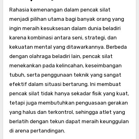
Rahasia kemenangan dalam pencak silat
menjadi pilihan utama bagi banyak orang yang
ingin meraih kesuksesan dalam dunia beladiri
karena kombinasi antara seni, strategi, dan
kekuatan mental yang ditawarkannya. Berbeda
dengan olahraga beladiri lain, pencak silat
menekankan pada kelincahan, keseimbangan
tubuh, serta penggunaan teknik yang sangat
efektif dalam situasi bertarung. Ini membuat
pencak silat tidak hanya sekadar fisik yang kuat,
tetapi juga membutuhkan penguasaan gerakan
yang halus dan terkontrol, sehingga atlet yang
berlatih dengan tekun dapat meraih keunggulan
di arena pertandingan.