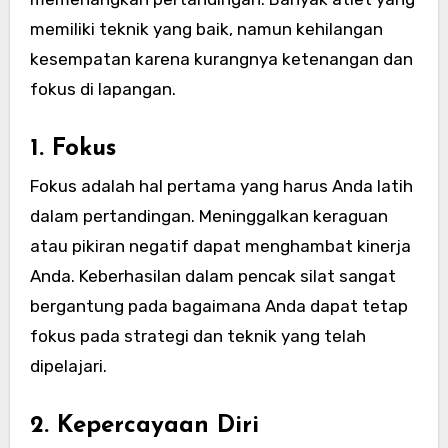
memiliki teknik yang baik, namun kehilangan
kesempatan karena kurangnya ketenangan dan
fokus di lapangan.
1. Fokus
Fokus adalah hal pertama yang harus Anda latih
dalam pertandingan. Meninggalkan keraguan
atau pikiran negatif dapat menghambat kinerja
Anda. Keberhasilan dalam pencak silat sangat
bergantung pada bagaimana Anda dapat tetap
fokus pada strategi dan teknik yang telah
dipelajari.
2. Kepercayaan Diri