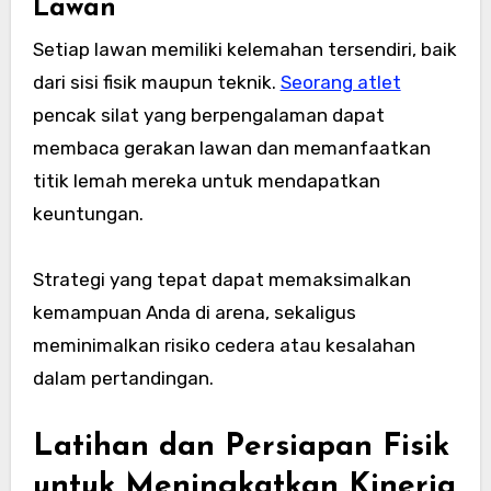
Lawan
Setiap lawan memiliki kelemahan tersendiri, baik
dari sisi fisik maupun teknik.
Seorang atlet
pencak silat yang berpengalaman dapat
membaca gerakan lawan dan memanfaatkan
titik lemah mereka untuk mendapatkan
keuntungan.
Strategi yang tepat dapat memaksimalkan
kemampuan Anda di arena, sekaligus
meminimalkan risiko cedera atau kesalahan
dalam pertandingan.
Latihan dan Persiapan Fisik
untuk Meningkatkan Kinerja