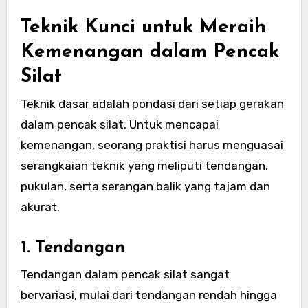
Teknik Kunci untuk Meraih
Kemenangan dalam Pencak
Silat
Teknik dasar adalah pondasi dari setiap gerakan
dalam pencak silat. Untuk mencapai
kemenangan, seorang praktisi harus menguasai
serangkaian teknik yang meliputi tendangan,
pukulan, serta serangan balik yang tajam dan
akurat.
1. Tendangan
Tendangan dalam pencak silat sangat
bervariasi, mulai dari tendangan rendah hingga