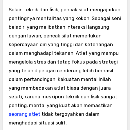
Selain teknik dan fisik, pencak silat mengajarkan
pentingnya mentalitas yang kokoh. Sebagai seni
beladiri yang melibatkan interaksi langsung
dengan lawan, pencak silat memerlukan
kepercayaan diri yang tinggi dan ketenangan
dalam menghadapi tekanan. Atlet yang mampu
mengelola stres dan tetap fokus pada strategi
yang telah dipelajari cenderung lebih berhasil
dalam pertandingan. Kekuatan mental inilah
yang membedakan atlet biasa dengan juara
sejati, karena meskipun teknik dan fisik sangat
penting, mental yang kuat akan memastikan
seorang atlet
tidak tergoyahkan dalam
menghadapi situasi sulit.