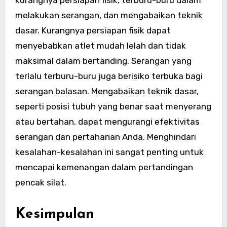
melakukan serangan, dan mengabaikan teknik
dasar. Kurangnya persiapan fisik dapat
menyebabkan atlet mudah lelah dan tidak
maksimal dalam bertanding. Serangan yang
terlalu terburu-buru juga berisiko terbuka bagi
serangan balasan. Mengabaikan teknik dasar,
seperti posisi tubuh yang benar saat menyerang
atau bertahan, dapat mengurangi efektivitas
serangan dan pertahanan Anda. Menghindari
kesalahan-kesalahan ini sangat penting untuk
mencapai kemenangan dalam pertandingan
pencak silat.
Kesimpulan