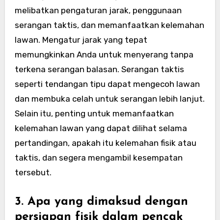
melibatkan pengaturan jarak, penggunaan
serangan taktis, dan memanfaatkan kelemahan
lawan. Mengatur jarak yang tepat
memungkinkan Anda untuk menyerang tanpa
terkena serangan balasan. Serangan taktis
seperti tendangan tipu dapat mengecoh lawan
dan membuka celah untuk serangan lebih lanjut.
Selain itu, penting untuk memanfaatkan
kelemahan lawan yang dapat dilihat selama
pertandingan, apakah itu kelemahan fisik atau
taktis, dan segera mengambil kesempatan
tersebut.
3. Apa yang dimaksud dengan
persiapan fisik dalam pencak