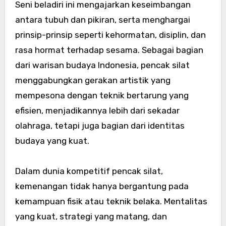
Seni beladiri ini mengajarkan keseimbangan
antara tubuh dan pikiran, serta menghargai
prinsip-prinsip seperti kehormatan, disiplin, dan
rasa hormat terhadap sesama. Sebagai bagian
dari warisan budaya Indonesia, pencak silat
menggabungkan gerakan artistik yang
mempesona dengan teknik bertarung yang
efisien, menjadikannya lebih dari sekadar
olahraga, tetapi juga bagian dari identitas
budaya yang kuat.
Dalam dunia kompetitif pencak silat,
kemenangan tidak hanya bergantung pada
kemampuan fisik atau teknik belaka. Mentalitas
yang kuat, strategi yang matang, dan