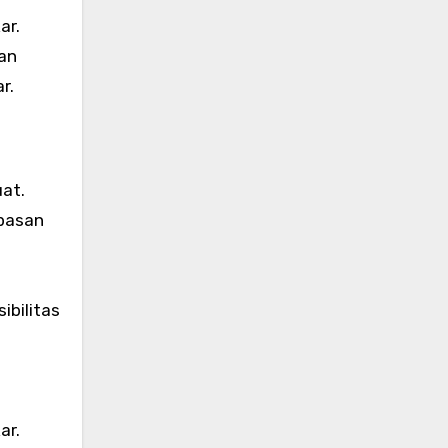
ar.
an
r.
uat.
apasan
ibilitas
ar.