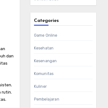
Categories
Game Online
Kesehatan
kan
buh dan
Kesenangan
itas
Komunitas
sisten.
Kuliner
 rutin.
tas.
Pembelajaran