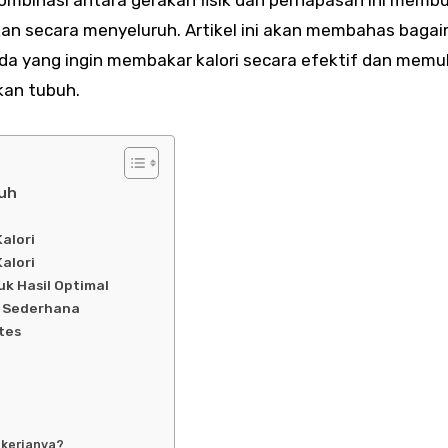
n secara menyeluruh. Artikel ini akan membahas baga
Anda yang ingin membakar kalori secara efektif dan memu
kan tubuh.
buh
alori
alori
uk Hasil Optimal
t Sederhana
tes
 kerjanya?