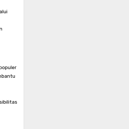
alui
n
populer
embantu
ibilitas