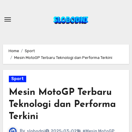
Skip
to
content
Home
Sport
Mesin MotoGP Terbaru Teknologi dan Performa Terkini
Sport
Mesin MotoGP Terbaru
Teknologi dan Performa
Terkini
By
slobodni
2025-03-02
#Mesin MotoGP