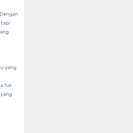
. Dengan
 tapi
yang
tu yang
a hal
 yang