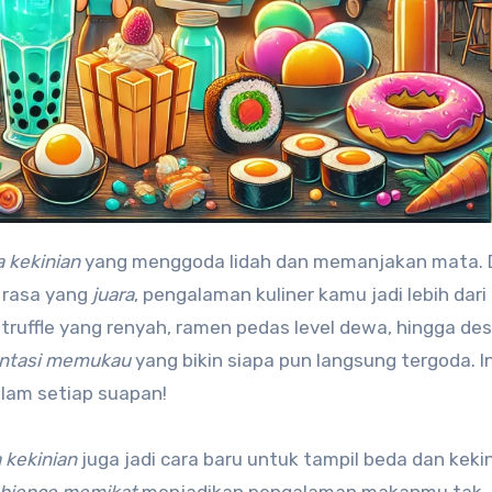
 kekinian
yang menggoda lidah dan memanjakan mata.
 rasa yang
juara
, pengalaman kuliner kamu jadi lebih dari
ri truffle yang renyah, ramen pedas level dewa, hingga de
ntasi memukau
yang bikin siapa pun langsung tergoda. In
lam setiap suapan!
 kekinian
juga jadi cara baru untuk tampil beda dan kekin
bience memikat
menjadikan pengalaman makanmu tak