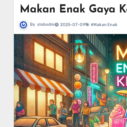
Makan Enak Gaya K
By
slobodni
2025-07-09
#Makan Enak