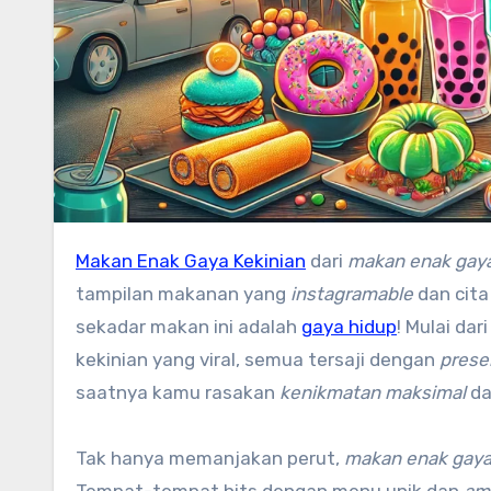
Makan Enak Gaya Kekinian
dari
makan enak gaya
tampilan makanan yang
instagramable
dan cita
sekadar makan ini adalah
gaya hidup
! Mulai da
kekinian yang viral, semua tersaji dengan
prese
saatnya kamu rasakan
kenikmatan maksimal
da
Tak hanya memanjakan perut,
makan enak gaya
Tempat-tempat hits dengan menu unik dan
am