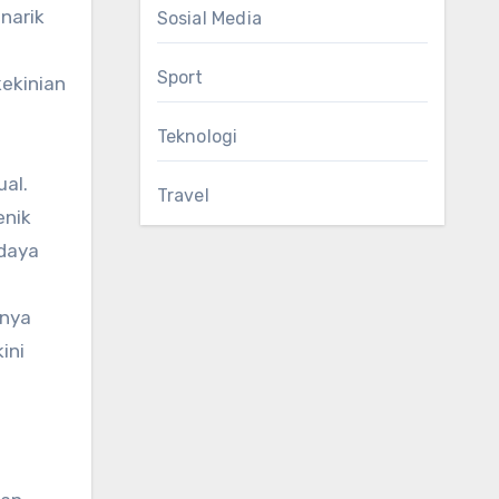
narik
Sosial Media
Sport
kekinian
Teknologi
ual.
Travel
enik
 daya
tnya
ini