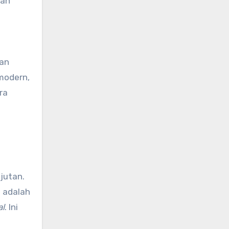
dan
han
modern,
ra
jutan.
 adalah
al
. Ini