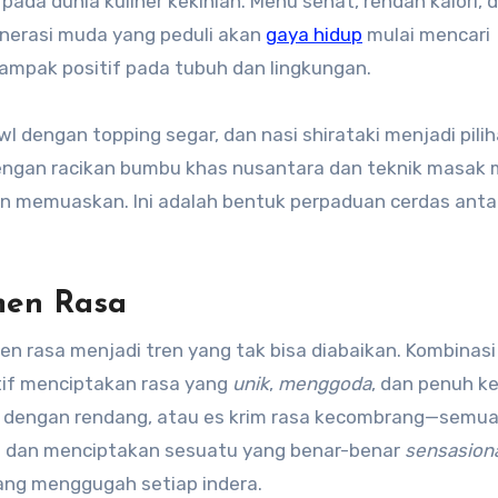
ada dunia kuliner kekinian. Menu sehat, rendah kalori, 
enerasi muda yang peduli akan
gaya hidup
mulai mencari
dampak positif pada tubuh dan lingkungan.
l dengan topping segar, dan nasi shirataki menjadi pili
 Dengan racikan bumbu khas nusantara dan teknik masak 
 memuaskan. Ini adalah bentuk perpaduan cerdas anta
men Rasa
men rasa menjadi tren yang tak bisa diabaikan. Kombinasi
tif menciptakan rasa yang
unik
,
menggoda
, dan penuh ke
 dengan rendang, atau es krim rasa kecombrang—semua
em dan menciptakan sesuatu yang benar-benar
sensasion
ang menggugah setiap indera.