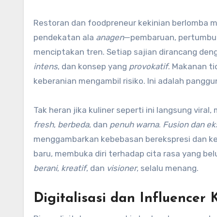
Restoran dan foodpreneur kekinian berlomba 
pendekatan ala
anagen
—pembaruan, pertumbuha
menciptakan tren. Setiap sajian dirancang den
intens
, dan konsep yang
provokatif
. Makanan tid
keberanian mengambil risiko. Ini adalah panggu
Tak heran jika kuliner seperti ini langsung vir
fresh
,
berbeda
, dan
penuh warna
.
Fusion dan ek
menggambarkan kebebasan berekspresi dan ke
baru, membuka diri terhadap cita rasa yang be
berani
,
kreatif
, dan
visioner
, selalu menang.
Digitalisasi dan Influencer 