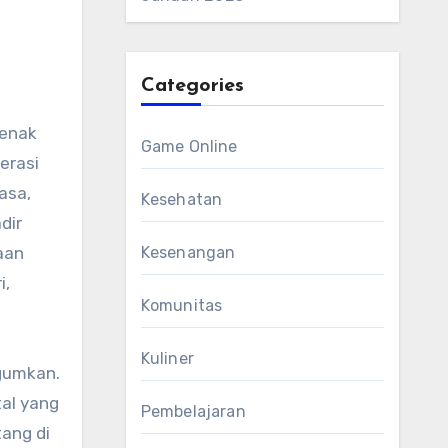
Categories
 enak
Game Online
erasi
asa,
Kesehatan
dir
aan
Kesenangan
i,
Komunitas
Kuliner
agumkan.
tal yang
Pembelajaran
tang di