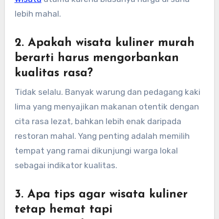
lebih mahal.
2. Apakah wisata kuliner murah
berarti harus mengorbankan
kualitas rasa?
Tidak selalu. Banyak warung dan pedagang kaki
lima yang menyajikan makanan otentik dengan
cita rasa lezat, bahkan lebih enak daripada
restoran mahal. Yang penting adalah memilih
tempat yang ramai dikunjungi warga lokal
sebagai indikator kualitas.
3. Apa tips agar wisata kuliner
tetap hemat tapi