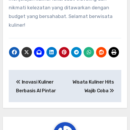
nikmati kelezatan yang ditawarkan dengan
budget yang bersahabat. Selamat berwisata
kuliner!
Navigasi
Inovasi Kuliner
Wisata Kuliner Hits
pos
Berbasis AI Pintar
Wajib Coba