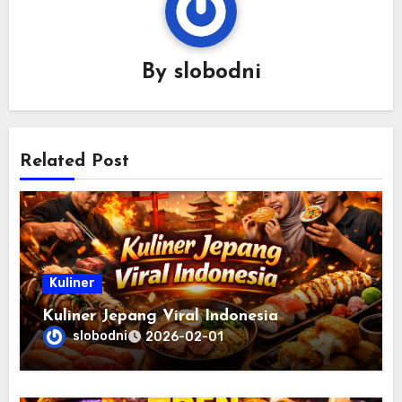
By
slobodni
Related Post
Kuliner
Kuliner Jepang Viral Indonesia
slobodni
2026-02-01