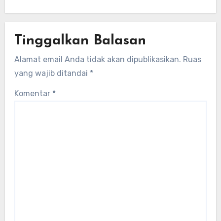
Tinggalkan Balasan
Alamat email Anda tidak akan dipublikasikan.
Ruas
yang wajib ditandai
*
Komentar
*