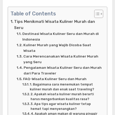
Table of Contents
Tips Menikmati Wisata Kuliner Murah dan
Seru
Destinasi Wisata Kuliner Seru dan Murah di
Indonesia
Kuliner Murah yang Wajib Dicoba Saat
Wisata
Cara Merencanakan Wisata Kuliner Murah
yang Seru
Pengalaman Wisata Kuliner Seru dan Murah
dari Para Traveler
FAQ-Wisata Kuliner Seru dan Murah
1. Bagaimana cara menemukan tempat
kuliner murah dan enak saat traveling?
2. Apakah wisata kuliner murah berarti
harus mengorbankan kualitas rasa?
3. Apa tips agar wisata kuliner tetap
hemat tapi menyenangkan?
4. Apakah aman makan di warung pinggir