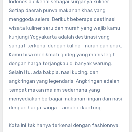
Indonesia dikenal sebagai surganya kuliner.
Setiap daerah punya makanan khas yang
menggoda selera. Berikut beberapa destinasi
wisata kuliner seru dan murah yang wajib kamu
kunjungi
Yogyakarta adalah destinasi yang
sangat terkenal dengan kuliner murah dan enak.
Kamu bisa menikmati gudeg yang manis legit
dengan harga terjangkau di banyak warung.
Selain itu, ada bakpia, nasi kucing, dan
angkringan yang legendaris. Angkringan adalah
tempat makan malam sederhana yang
menyediakan berbagai makanan ringan dan nasi
dengan harga sangat ramah di kantong.
Kota ini tak hanya terkenal dengan fashionnya,