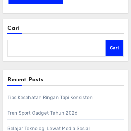
Cari
Cari
Recent Posts
Tips Kesehatan Ringan Tapi Konsisten
Tren Sport Gadget Tahun 2026
Belajar Teknologi Lewat Media Sosial