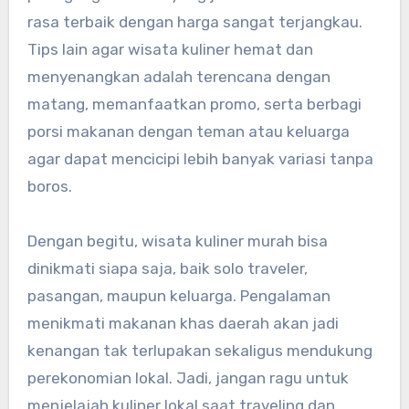
rasa terbaik dengan harga sangat terjangkau.
Tips lain agar wisata kuliner hemat dan
menyenangkan adalah terencana dengan
matang, memanfaatkan promo, serta berbagi
porsi makanan dengan teman atau keluarga
agar dapat mencicipi lebih banyak variasi tanpa
boros.
Dengan begitu, wisata kuliner murah bisa
dinikmati siapa saja, baik solo traveler,
pasangan, maupun keluarga. Pengalaman
menikmati makanan khas daerah akan jadi
kenangan tak terlupakan sekaligus mendukung
perekonomian lokal. Jadi, jangan ragu untuk
menjelajah kuliner lokal saat traveling dan