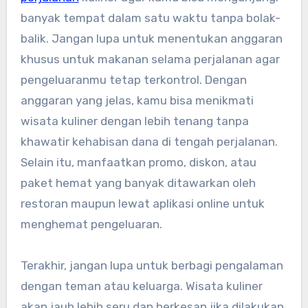
banyak tempat dalam satu waktu tanpa bolak-
balik. Jangan lupa untuk menentukan anggaran
khusus untuk makanan selama perjalanan agar
pengeluaranmu tetap terkontrol. Dengan
anggaran yang jelas, kamu bisa menikmati
wisata kuliner dengan lebih tenang tanpa
khawatir kehabisan dana di tengah perjalanan.
Selain itu, manfaatkan promo, diskon, atau
paket hemat yang banyak ditawarkan oleh
restoran maupun lewat aplikasi online untuk
menghemat pengeluaran.
Terakhir, jangan lupa untuk berbagi pengalaman
dengan teman atau keluarga. Wisata kuliner
akan jauh lebih seru dan berkesan jika dilakukan