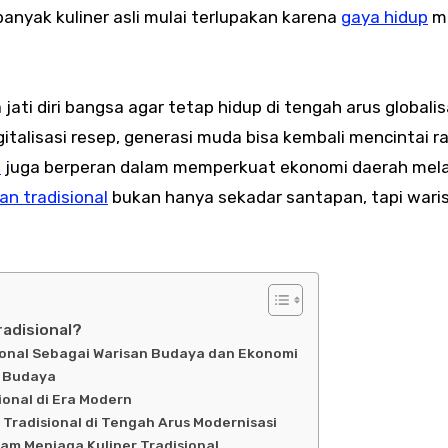
banyak kuliner asli mulai terlupakan karena
gaya hidup
m
jati diri bangsa agar tetap hidup di tengah arus globalis
igitalisasi resep, generasi muda bisa kembali mencintai r
l
juga berperan dalam memperkuat ekonomi daerah mela
n tradisional
bukan hanya sekadar santapan, tapi wari
adisional?
ional Sebagai Warisan Budaya dan Ekonomi
i Budaya
onal di Era Modern
Tradisional di Tengah Arus Modernisasi
am Menjaga Kuliner Tradisional