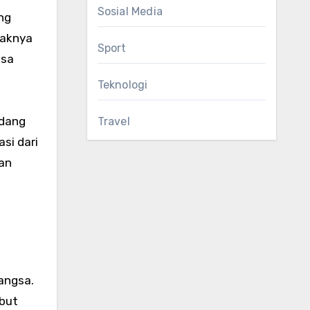
Sosial Media
ng
saknya
Sport
asa
Teknologi
ndang
Travel
si dari
an
bangsa.
ebut