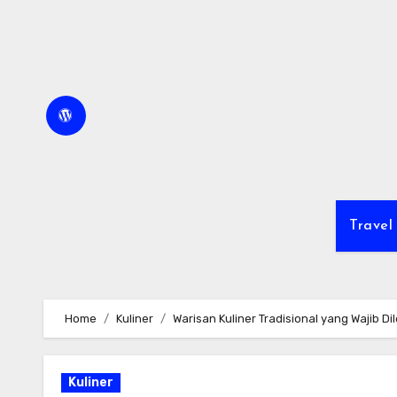
Skip
to
content
Travel
Home
Kuliner
Warisan Kuliner Tradisional yang Wajib Di
Kuliner