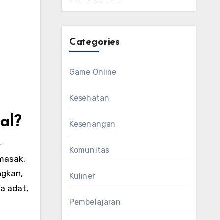
Categories
Game Online
Kesehatan
al?
Kesenangan
-
Komunitas
emasak,
ngkan,
Kuliner
ra adat,
Pembelajaran