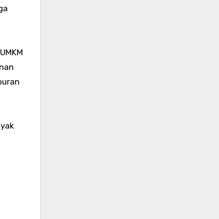
ga
n UMKM
anan
puran
nyak