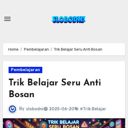
Skip
to
content
Home
Pembelajaran
Trik Belajar Seru Anti Bosan
Pembelajaran
Trik Belajar Seru Anti
Bosan
By
slobodni
2025-06-20
#Trik Belajar