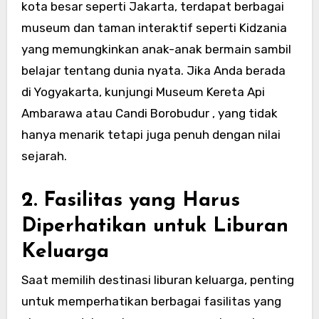
kota besar seperti Jakarta, terdapat berbagai
museum dan taman interaktif seperti Kidzania
yang memungkinkan anak-anak bermain sambil
belajar tentang dunia nyata. Jika Anda berada
di Yogyakarta, kunjungi Museum Kereta Api
Ambarawa atau Candi Borobudur , yang tidak
hanya menarik tetapi juga penuh dengan nilai
sejarah.
2. Fasilitas yang Harus
Diperhatikan untuk Liburan
Keluarga
Saat memilih destinasi liburan keluarga, penting
untuk memperhatikan berbagai fasilitas yang