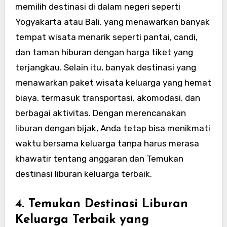
memilih destinasi di dalam negeri seperti
Yogyakarta atau Bali, yang menawarkan banyak
tempat wisata menarik seperti pantai, candi,
dan taman hiburan dengan harga tiket yang
terjangkau. Selain itu, banyak destinasi yang
menawarkan paket wisata keluarga yang hemat
biaya, termasuk transportasi, akomodasi, dan
berbagai aktivitas. Dengan merencanakan
liburan dengan bijak, Anda tetap bisa menikmati
waktu bersama keluarga tanpa harus merasa
khawatir tentang anggaran dan Temukan
destinasi liburan keluarga terbaik.
4. Temukan Destinasi Liburan
Keluarga Terbaik yang