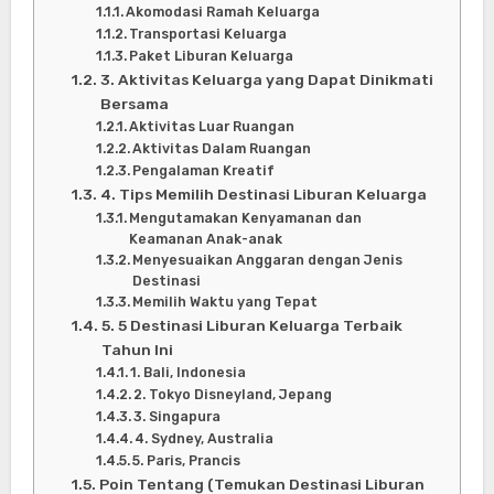
Akomodasi Ramah Keluarga
Transportasi Keluarga
Paket Liburan Keluarga
3. Aktivitas Keluarga yang Dapat Dinikmati
Bersama
Aktivitas Luar Ruangan
Aktivitas Dalam Ruangan
Pengalaman Kreatif
4. Tips Memilih Destinasi Liburan Keluarga
Mengutamakan Kenyamanan dan
Keamanan Anak-anak
Menyesuaikan Anggaran dengan Jenis
Destinasi
Memilih Waktu yang Tepat
5. 5 Destinasi Liburan Keluarga Terbaik
Tahun Ini
1. Bali, Indonesia
2. Tokyo Disneyland, Jepang
3. Singapura
4. Sydney, Australia
5. Paris, Prancis
Poin Tentang (Temukan Destinasi Liburan