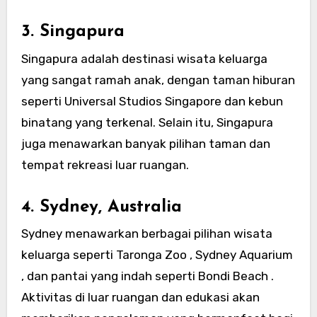
3. Singapura
Singapura adalah destinasi wisata keluarga
yang sangat ramah anak, dengan taman hiburan
seperti Universal Studios Singapore dan kebun
binatang yang terkenal. Selain itu, Singapura
juga menawarkan banyak pilihan taman dan
tempat rekreasi luar ruangan.
4. Sydney, Australia
Sydney menawarkan berbagai pilihan wisata
keluarga seperti Taronga Zoo , Sydney Aquarium
, dan pantai yang indah seperti Bondi Beach .
Aktivitas di luar ruangan dan edukasi akan