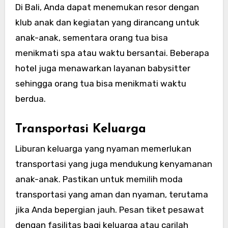
Di Bali, Anda dapat menemukan resor dengan
klub anak dan kegiatan yang dirancang untuk
anak-anak, sementara orang tua bisa
menikmati spa atau waktu bersantai. Beberapa
hotel juga menawarkan layanan babysitter
sehingga orang tua bisa menikmati waktu
berdua.
Transportasi Keluarga
Liburan keluarga yang nyaman memerlukan
transportasi yang juga mendukung kenyamanan
anak-anak. Pastikan untuk memilih moda
transportasi yang aman dan nyaman, terutama
jika Anda bepergian jauh. Pesan tiket pesawat
dengan fasilitas bagi keluarga atau carilah