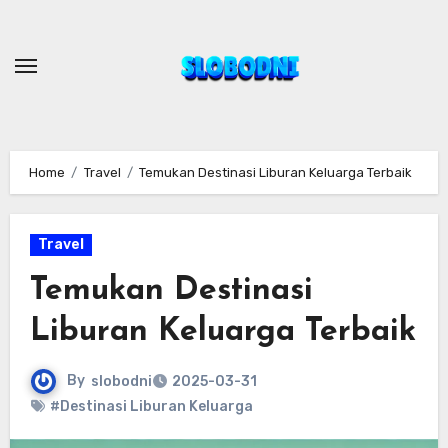
Skip
to
content
Home
Travel
Temukan Destinasi Liburan Keluarga Terbaik
Travel
Temukan Destinasi
Liburan Keluarga Terbaik
By
slobodni
2025-03-31
#Destinasi Liburan Keluarga