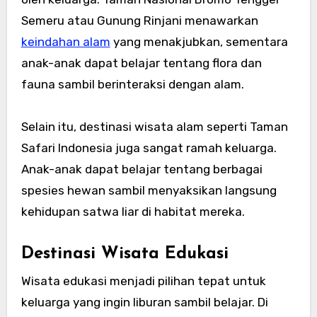
Semeru atau Gunung Rinjani menawarkan
keindahan alam
yang menakjubkan, sementara
anak-anak dapat belajar tentang flora dan
fauna sambil berinteraksi dengan alam.
Selain itu, destinasi wisata alam seperti Taman
Safari Indonesia juga sangat ramah keluarga.
Anak-anak dapat belajar tentang berbagai
spesies hewan sambil menyaksikan langsung
kehidupan satwa liar di habitat mereka.
Destinasi Wisata Edukasi
Wisata edukasi menjadi pilihan tepat untuk
keluarga yang ingin liburan sambil belajar. Di