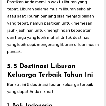
Pastikan Anda memilih waktu liburan yang
tepat. Liburan selama musim liburan sekolah
atau saat liburan panjang bisa menjadi pilihan
yang tepat, namun pastikan untuk memesan
jauh-jauh hari untuk menghindari kepadatan
dan harga yang lebih mahal. Untuk destinasi
yang lebih sepi, mengenang liburan di luar musim
puncak.
5. 5 Destinasi Liburan
Keluarga Terbaik Tahun Ini
Berikut ini 5 destinasi liburan keluarga terbaik
yang dapat Anda nikmati:
1. Bali, Indonesia