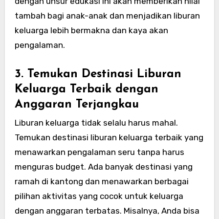
dengan unsur edukasi ini akan memberikan nilai
tambah bagi anak-anak dan menjadikan liburan
keluarga lebih bermakna dan kaya akan
pengalaman.
3. Temukan Destinasi Liburan
Keluarga Terbaik dengan
Anggaran Terjangkau
Liburan keluarga tidak selalu harus mahal.
Temukan destinasi liburan keluarga terbaik yang
menawarkan pengalaman seru tanpa harus
menguras budget. Ada banyak destinasi yang
ramah di kantong dan menawarkan berbagai
pilihan aktivitas yang cocok untuk keluarga
dengan anggaran terbatas. Misalnya, Anda bisa