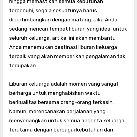
hingga memastikan semua kebutuhan
terpenuhi, segala sesuatunya harus
dipertimbangkan dengan matang. Jika Anda
sedang mencari tempat liburan yang ideal untuk
seluruh keluarga, artikel ini akan membantu
Anda menemukan destinasi liburan keluarga
terbaik yang akan memberikan pengalaman tak
terlupakan.
Liburan keluarga adalah momen yang sangat
berharga untuk menghabiskan waktu
berkualitas bersama orang-orang terkasih.
Namun, merencanakan perjalanan yang
menyenangkan untuk semua anggota keluarga,
terutama dengan berbagai kebutuhan dan