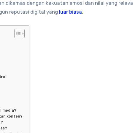
nten dikemas dengan kekuatan emosi dan nilai yang rele
gun reputasi digital yang
luar biasa
.
ral
al media?
kan konten?
l?
tas?