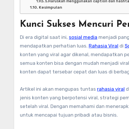
5.Haruskah menggunakan caption dan hashta
Kesimpulan
Kunci Sukses Mencuri Pe
Di era digital saat ini,
sosial media
menjadi pang
mendapatkan perhatian luas.
Rahasia Viral
di
S
konten yang viral agar dikenal, mendapatkan p
semua konten bisa dengan mudah menjadi viral
konten dapat tersebar cepat dan luas di berba
Artikel ini akan mengupas tuntas
rahasia viral
d
jenis konten yang berpotensi viral, strategi 
setelah viral. Dengan memahami dan menerapka
untuk mencapai tujuan pribadi atau bisnis.