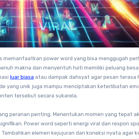
 memanfaatkan power word yang bisa menggugah per
 penuh makna dan menyentuh hati memiliki peluang besa
masi
luar biasa
atau dampak dahsyat agar pesan terasa 
 ide yang unik juga mampu menciptakan keterlibatan em
nten tersebut secara sukarela.
gang peranan penting. Menentukan momen yang tepat a
gnifikan. Power word seperti energi viral dan respon sp
 Tambahkan elemen kejujuran dan koneksi nyata agar k