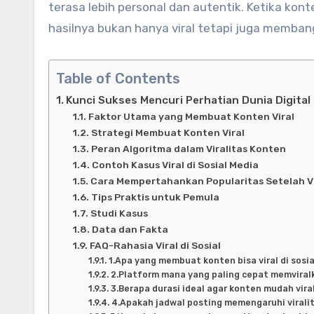
terasa lebih personal dan autentik. Ketika ko
hasilnya bukan hanya viral tetapi juga memban
Table of Contents
Kunci Sukses Mencuri Perhatian Dunia Digital
Faktor Utama yang Membuat Konten Viral
Strategi Membuat Konten Viral
Peran Algoritma dalam Viralitas Konten
Contoh Kasus Viral di Sosial Media
Cara Mempertahankan Popularitas Setelah Vi
Tips Praktis untuk Pemula
Studi Kasus
Data dan Fakta
FAQ-Rahasia Viral di Sosial
1.Apa yang membuat konten bisa viral di sosi
2.Platform mana yang paling cepat memviral
3.Berapa durasi ideal agar konten mudah vira
4.Apakah jadwal posting memengaruhi virali