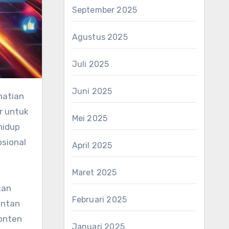
September 2025
Agustus 2025
Juli 2025
Juni 2025
hatian
r untuk
Mei 2025
hidup
osional
April 2025
Maret 2025
kan
Februari 2025
ontan
onten
Januari 2025