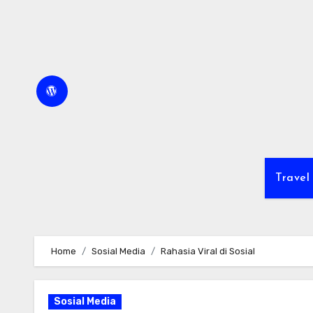
Skip
to
content
Travel
Home
Sosial Media
Rahasia Viral di Sosial
Sosial Media