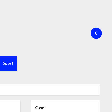
Sport
Cari