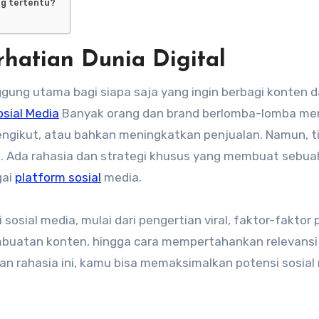
g tertentu?
rhatian Dunia Digital
gung utama bagi siapa saja yang ingin berbagi konten 
osial Media
Banyak orang dan brand berlomba-lomba m
engikut, atau bahkan meningkatkan penjualan. Namun, t
. Ada rahasia dan strategi khusus yang membuat sebua
gai
platform sosial
media.
i sosial media, mulai dari pengertian viral, faktor-faktor 
pembuatan konten, hingga cara mempertahankan relevansi
n rahasia ini, kamu bisa memaksimalkan potensi sosial