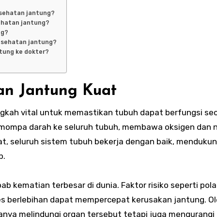
esehatan jantung?
ehatan jantung?
ng?
esehatan jantung?
tung ke dokter?
an Jantung Kuat
kah vital untuk memastikan tubuh dapat berfungsi se
mompa darah ke seluruh tubuh, membawa oksigen dan nu
hat, seluruh sistem tubuh bekerja dengan baik, menduku
p.
b kematian terbesar di dunia. Faktor risiko seperti pol
res berlebihan dapat mempercepat kerusakan jantung. O
anya melindungi organ tersebut tetapi juga mengurangi r