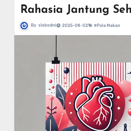
Rahasia Jantung Se
By
slobodni
2025-08-02
#Pola Makan