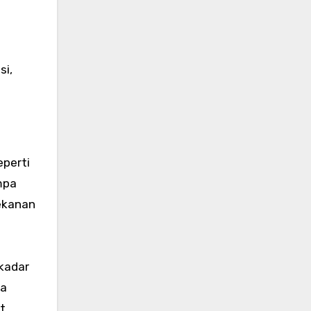
si,
perti
mpa
tekanan
kadar
da
t