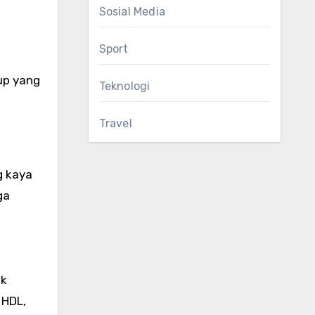
Sosial Media
Sport
up yang
Teknologi
Travel
g kaya
ga
ak
 HDL,