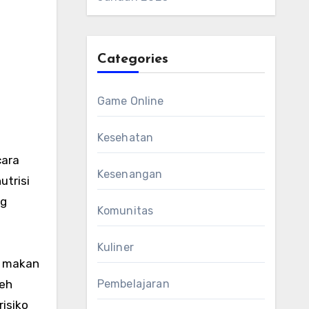
Categories
Game Online
Kesehatan
cara
Kesenangan
trisi
ng
Komunitas
Kuliner
a makan
leh
Pembelajaran
isiko