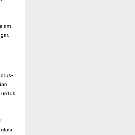
dalam
gar,
terus-
dan
 untuk
f
ulasi