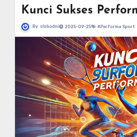
Kunci Sukses Perfor
By
slobodni
2025-09-25
#Performa Sport