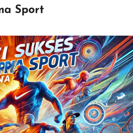
ma Sport