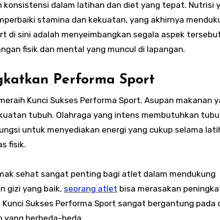
 konsistensi dalam latihan dan diet yang tepat. Nutrisi 
emperbaiki stamina dan kekuatan, yang akhirnya menduk
ort di sini adalah menyeimbangkan segala aspek tersebu
ngan fisik dan mental yang muncul di lapangan.
gkatkan Performa Sport
 meraih Kunci Sukses Performa Sport. Asupan makanan 
ekuatan tubuh. Olahraga yang intens membutuhkan tubu
erfungsi untuk menyediakan energi yang cukup selama lat
 fisik.
lemak sehat sangat penting bagi atlet dalam mendukung
 gizi yang baik,
seorang atlet
bisa merasakan peningka
, Kunci Sukses Performa Sport sangat bergantung pada 
h yang berbeda-beda.