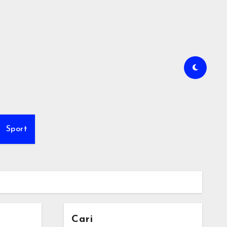
Sport
Cari