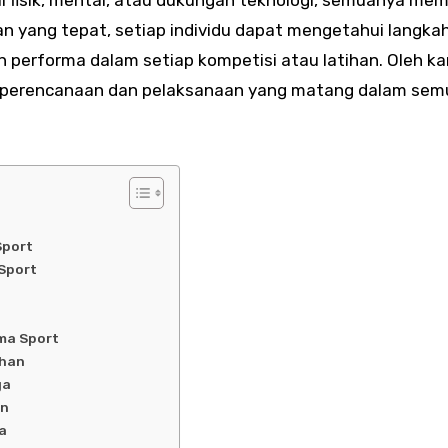
 yang tepat, setiap individu dapat mengetahui langka
 performa dalam setiap kompetisi atau latihan. Oleh k
a perencanaan dan pelaksanaan yang matang dalam sem
Sport
Sport
ma Sport
ahan
ga
an
a