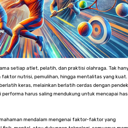
n faktor nutrisi, pemulihan, hingga mentalitas yang kuat
erlatih keras, melainkan berlatih cerdas dengan pende
 performa harus saling mendukung untuk mencapai hasi
pemahaman mendalam mengenai faktor-faktor yang
l fisik, mental, atau dukungan teknologi, semuanya me