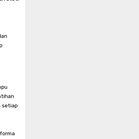
dan
p
mpu
atihan
 setiap
rforma