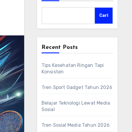
Cari
Recent Posts
Tips Kesehatan Ringan Tapi
Konsisten
Tren Sport Gadget Tahun 2026
Belajar Teknologi Lewat Media
Sosial
Tren Sosial Media Tahun 2026