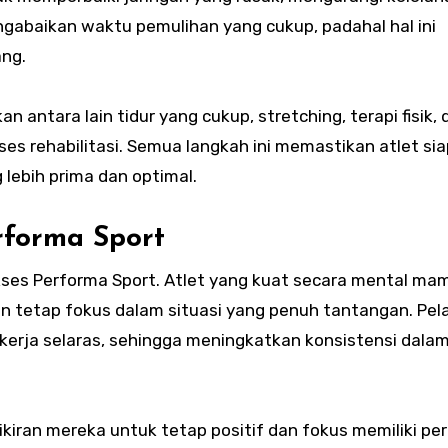
gabaikan waktu pemulihan yang cukup, padahal hal ini
ang.
antara lain tidur yang cukup, stretching, terapi fisik, 
s rehabilitasi. Semua langkah ini memastikan atlet sia
lebih prima dan optimal.
forma Sport
ses Performa Sport. Atlet yang kuat secara mental ma
n tetap fokus dalam situasi yang penuh tantangan. Pel
ekerja selaras, sehingga meningkatkan konsistensi dalam
kiran mereka untuk tetap positif dan fokus memiliki pe