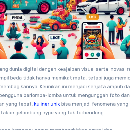
g dunia digital dengan keajaiban visual serta inovasi r
pil beda tidak hanya memikat mata, tetapi juga memic
membagikannya. Keunikan ini menjadi senjata ampuh d
n pengguna berlomba-lomba untuk mengunggah foto dan
an yang tepat,
kuliner unik
bisa menjadi fenomena yang
ptakan gelombang hype yang tak terbendung.
 pada kemampuannya membangkitkan emosi dan