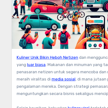
Kuliner Unik Bikin Heboh Netizen
dan mengguncan
yang
luar biasa
. Makanan dan minuman yang tam
penasaran netizen untuk segera mencoba dan 
meraih viralitas di
media sosial
, di mana jutaa
pengalaman mereka. Dengan strategi pemasar
menguntungkan secara bisnis sekaligus menci
Selain keunikan, kekuatan
kuliner viral
terletak