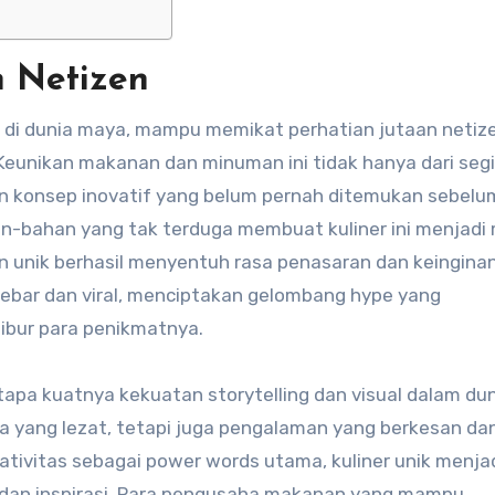
h Netizen
di dunia maya, mampu memikat perhatian jutaan netiz
eunikan makanan dan minuman ini tidak hanya dari segi
an konsep inovatif yang belum pernah ditemukan sebelu
han-bahan yang tak terduga membuat kuliner ini menjadi
n unik berhasil menyentuh rasa penasaran dan keingina
bar dan viral, menciptakan gelombang hype yang
bur para penikmatnya.
tapa kuatnya kekuatan storytelling dan visual dalam du
rasa yang lezat, tetapi juga pengalaman yang berkesan da
ativitas sebagai power words utama, kuliner unik menja
dan inspirasi. Para pengusaha makanan yang mampu