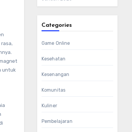
Categories
en
 rasa,
Game Online
mnya.
Kesehatan
 magnet
n untuk
Kesenangan
Komunitas
nia
Kuliner
n
Pembelajaran
di