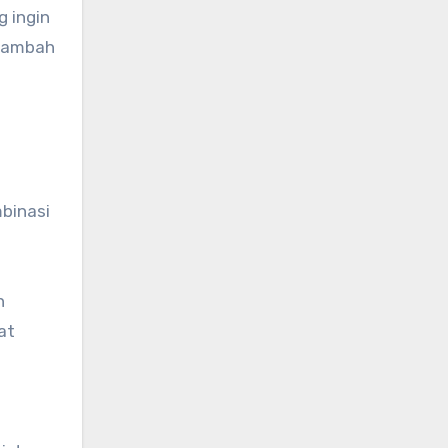
 ingin
enambah
mbinasi
n
at