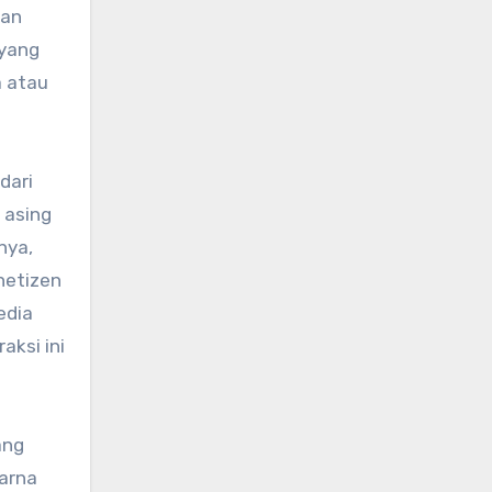
dan
 yang
a atau
dari
 asing
nya,
netizen
edia
aksi ini
ang
warna