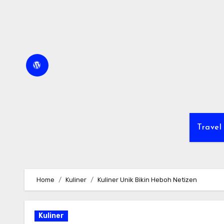
Skip
to
content
Travel
Home
Kuliner
Kuliner Unik Bikin Heboh Netizen
Kuliner