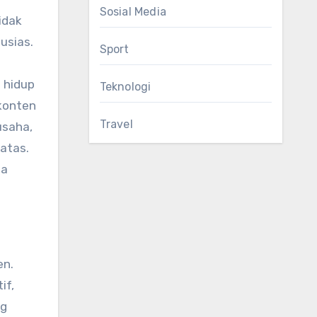
Sosial Media
idak
usias.
Sport
a hidup
Teknologi
 konten
Travel
usaha,
batas.
wa
en.
if,
ng