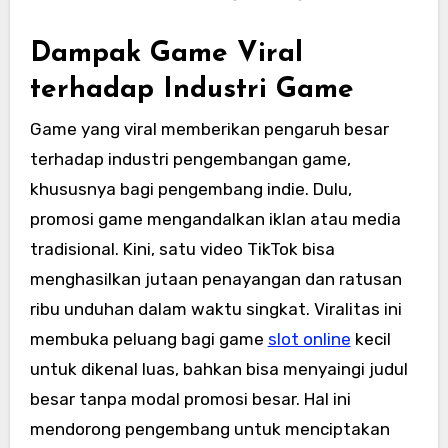
Dampak Game Viral
terhadap Industri Game
Game yang viral memberikan pengaruh besar
terhadap industri pengembangan game,
khususnya bagi pengembang indie. Dulu,
promosi game mengandalkan iklan atau media
tradisional. Kini, satu video TikTok bisa
menghasilkan jutaan penayangan dan ratusan
ribu unduhan dalam waktu singkat. Viralitas ini
membuka peluang bagi game
slot online
kecil
untuk dikenal luas, bahkan bisa menyaingi judul
besar tanpa modal promosi besar. Hal ini
mendorong pengembang untuk menciptakan