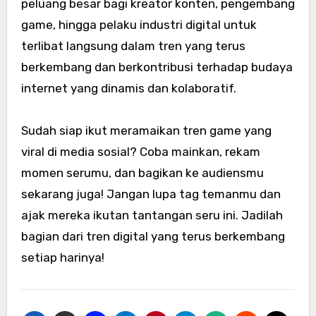
peluang besar bagi kreator konten, pengembang
game, hingga pelaku industri digital untuk
terlibat langsung dalam tren yang terus
berkembang dan berkontribusi terhadap budaya
internet yang dinamis dan kolaboratif.
Sudah siap ikut meramaikan tren game yang
viral di media sosial? Coba mainkan, rekam
momen serumu, dan bagikan ke audiensmu
sekarang juga! Jangan lupa tag temanmu dan
ajak mereka ikutan tantangan seru ini. Jadilah
bagian dari tren digital yang terus berkembang
setiap harinya!