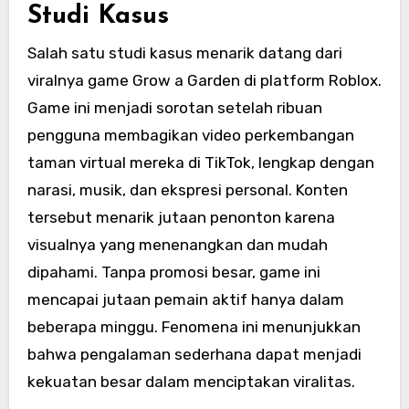
Studi Kasus
Salah satu studi kasus menarik datang dari
viralnya game Grow a Garden di platform Roblox.
Game ini menjadi sorotan setelah ribuan
pengguna membagikan video perkembangan
taman virtual mereka di TikTok, lengkap dengan
narasi, musik, dan ekspresi personal. Konten
tersebut menarik jutaan penonton karena
visualnya yang menenangkan dan mudah
dipahami. Tanpa promosi besar, game ini
mencapai jutaan pemain aktif hanya dalam
beberapa minggu. Fenomena ini menunjukkan
bahwa pengalaman sederhana dapat menjadi
kekuatan besar dalam menciptakan viralitas.