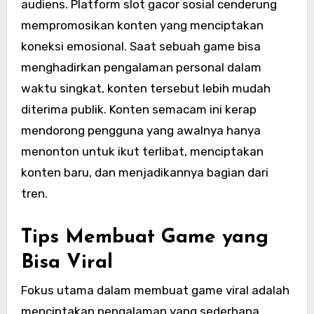
audiens. Platform slot gacor sosial cenderung
mempromosikan konten yang menciptakan
koneksi emosional. Saat sebuah game bisa
menghadirkan pengalaman personal dalam
waktu singkat, konten tersebut lebih mudah
diterima publik. Konten semacam ini kerap
mendorong pengguna yang awalnya hanya
menonton untuk ikut terlibat, menciptakan
konten baru, dan menjadikannya bagian dari
tren.
Tips Membuat Game yang
Bisa Viral
Fokus utama dalam membuat game viral adalah
menciptakan pengalaman yang sederhana