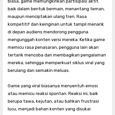
biasa, game memungkinkan partisipasi aktif,
baik dalam bentuk bermain, menantang teman,
maupun menciptakan ulang tren. Rasa
kompetitif dan keinginan untuk tampil menarik
di depan audiens mendorong pengguna
mengunggah konten versi mereka. Ketika game
memicu rasa penasaran, pengguna lain akan
tertarik mencoba dan membagikan pengalaman
mereka, sehingga memperkuat siklus viral yang
berulang dan semakin meluas.
Game yang viral biasanya menyentuh emosi
atau memicu reaksi spontan. Reaksi ini, baik
berupa tawa, kejutan, atau bahkan frustrasi
lucu, menjadi bahan konten yang disukai