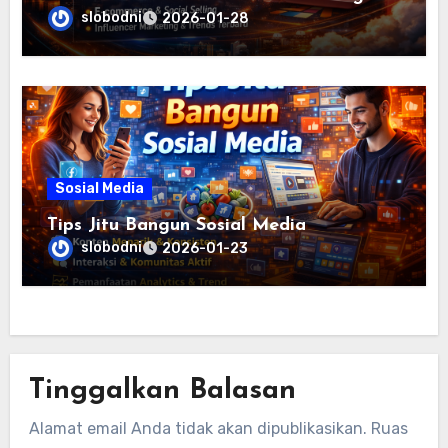
slobodni
2026-01-28
Sosial Media
Tips Jitu Bangun Sosial Media
slobodni
2026-01-23
Tinggalkan Balasan
Alamat email Anda tidak akan dipublikasikan.
Ruas