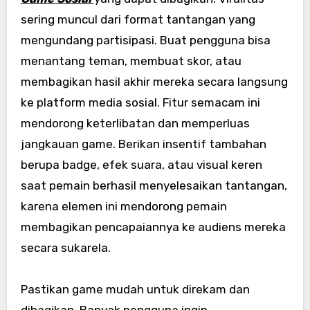
sering muncul dari format tantangan yang
mengundang partisipasi. Buat pengguna bisa
menantang teman, membuat skor, atau
membagikan hasil akhir mereka secara langsung
ke platform media sosial. Fitur semacam ini
mendorong keterlibatan dan memperluas
jangkauan game. Berikan insentif tambahan
berupa badge, efek suara, atau visual keren
saat pemain berhasil menyelesaikan tantangan,
karena elemen ini mendorong pemain
membagikan pencapaiannya ke audiens mereka
secara sukarela.
Pastikan game mudah untuk direkam dan