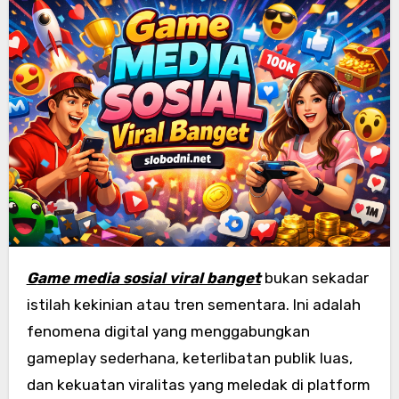
Game media sosial viral banget
bukan sekadar
istilah kekinian atau tren sementara. Ini adalah
fenomena digital yang menggabungkan
gameplay sederhana, keterlibatan publik luas,
dan kekuatan viralitas yang meledak di platform