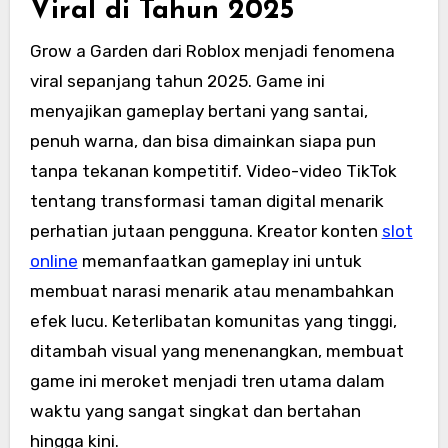
Viral di Tahun 2025
Grow a Garden dari Roblox menjadi fenomena
viral sepanjang tahun 2025. Game ini
menyajikan gameplay bertani yang santai,
penuh warna, dan bisa dimainkan siapa pun
tanpa tekanan kompetitif. Video-video TikTok
tentang transformasi taman digital menarik
perhatian jutaan pengguna. Kreator konten
slot
online
memanfaatkan gameplay ini untuk
membuat narasi menarik atau menambahkan
efek lucu. Keterlibatan komunitas yang tinggi,
ditambah visual yang menenangkan, membuat
game ini meroket menjadi tren utama dalam
waktu yang sangat singkat dan bertahan
hingga kini.