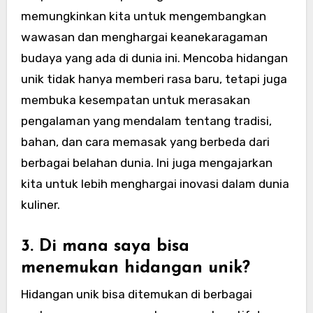
memungkinkan kita untuk mengembangkan
wawasan dan menghargai keanekaragaman
budaya yang ada di dunia ini. Mencoba hidangan
unik tidak hanya memberi rasa baru, tetapi juga
membuka kesempatan untuk merasakan
pengalaman yang mendalam tentang tradisi,
bahan, dan cara memasak yang berbeda dari
berbagai belahan dunia. Ini juga mengajarkan
kita untuk lebih menghargai inovasi dalam dunia
kuliner.
3. Di mana saya bisa
menemukan hidangan unik?
Hidangan unik bisa ditemukan di berbagai