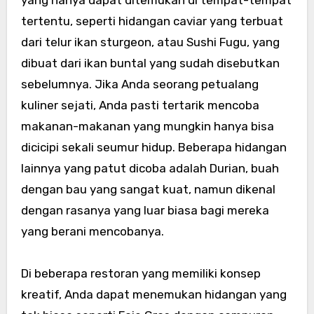
yang hanya dapat ditemukan di tempat-tempat
tertentu, seperti hidangan caviar yang terbuat
dari telur ikan sturgeon, atau Sushi Fugu, yang
dibuat dari ikan buntal yang sudah disebutkan
sebelumnya. Jika Anda seorang petualang
kuliner sejati, Anda pasti tertarik mencoba
makanan-makanan yang mungkin hanya bisa
dicicipi sekali seumur hidup. Beberapa hidangan
lainnya yang patut dicoba adalah Durian, buah
dengan bau yang sangat kuat, namun dikenal
dengan rasanya yang luar biasa bagi mereka
yang berani mencobanya.
Di beberapa restoran yang memiliki konsep
kreatif, Anda dapat menemukan hidangan yang