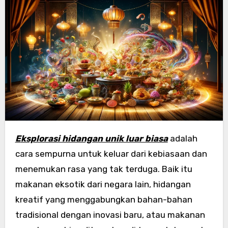
Eksplorasi hidangan unik luar biasa
adalah
cara sempurna untuk keluar dari kebiasaan dan
menemukan rasa yang tak terduga. Baik itu
makanan eksotik dari negara lain, hidangan
kreatif yang menggabungkan bahan-bahan
tradisional dengan inovasi baru, atau makanan