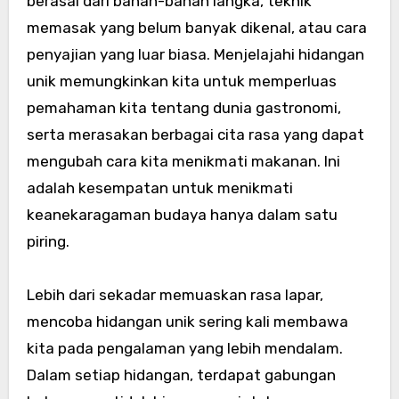
berasal dari bahan-bahan langka, teknik
memasak yang belum banyak dikenal, atau cara
penyajian yang luar biasa. Menjelajahi hidangan
unik memungkinkan kita untuk memperluas
pemahaman kita tentang dunia gastronomi,
serta merasakan berbagai cita rasa yang dapat
mengubah cara kita menikmati makanan. Ini
adalah kesempatan untuk menikmati
keanekaragaman budaya hanya dalam satu
piring.
Lebih dari sekadar memuaskan rasa lapar,
mencoba hidangan unik sering kali membawa
kita pada pengalaman yang lebih mendalam.
Dalam setiap hidangan, terdapat gabungan