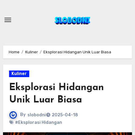
Skip
to
content
Home
Kuliner
Eksplorasi Hidangan Unik Luar Biasa
Kuliner
Eksplorasi Hidangan
Unik Luar Biasa
By
slobodni
2025-04-18
#Eksplorasi Hidangan