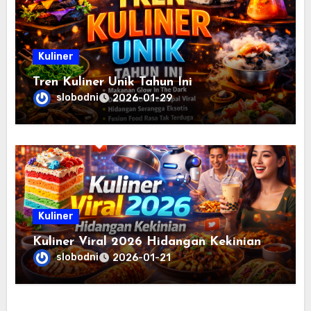
Kuliner
Tren Kuliner Unik Tahun Ini
slobodni
2026-01-29
Kuliner
Kuliner Viral 2026 Hidangan Kekinian
slobodni
2026-01-21