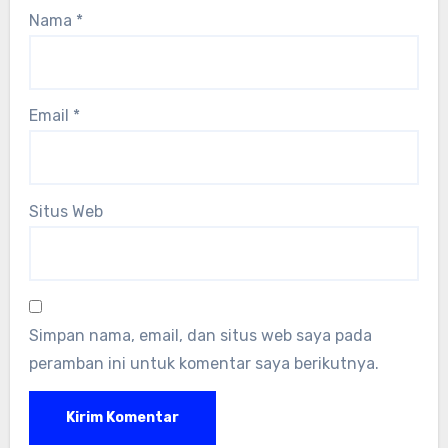
Nama
*
Email
*
Situs Web
Simpan nama, email, dan situs web saya pada
peramban ini untuk komentar saya berikutnya.