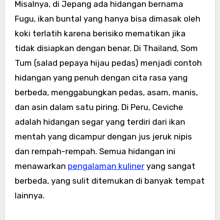
Misalnya, di Jepang ada hidangan bernama
Fugu, ikan buntal yang hanya bisa dimasak oleh
koki terlatih karena berisiko mematikan jika
tidak disiapkan dengan benar. Di Thailand, Som
Tum (salad pepaya hijau pedas) menjadi contoh
hidangan yang penuh dengan cita rasa yang
berbeda, menggabungkan pedas, asam, manis,
dan asin dalam satu piring. Di Peru, Ceviche
adalah hidangan segar yang terdiri dari ikan
mentah yang dicampur dengan jus jeruk nipis
dan rempah-rempah. Semua hidangan ini
menawarkan
pengalaman kuliner
yang sangat
berbeda, yang sulit ditemukan di banyak tempat
lainnya.