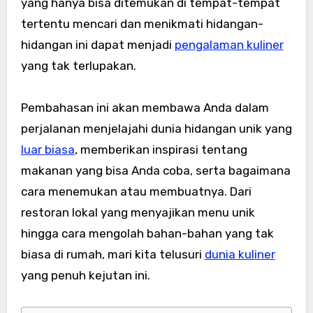
yang hanya bisa ditemukan di tempat-tempat
tertentu mencari dan menikmati hidangan-
hidangan ini dapat menjadi
pengalaman kuliner
yang tak terlupakan.
Pembahasan ini akan membawa Anda dalam
perjalanan menjelajahi dunia hidangan unik yang
luar biasa
, memberikan inspirasi tentang
makanan yang bisa Anda coba, serta bagaimana
cara menemukan atau membuatnya. Dari
restoran lokal yang menyajikan menu unik
hingga cara mengolah bahan-bahan yang tak
biasa di rumah, mari kita telusuri
dunia kuliner
yang penuh kejutan ini.