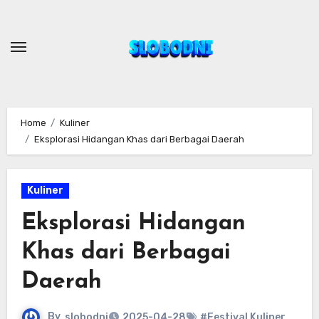
Skip
to
content
Home
Kuliner
Eksplorasi Hidangan Khas dari Berbagai Daerah
Kuliner
Eksplorasi Hidangan
Khas dari Berbagai
Daerah
By
slobodni
2025-04-28
#Festival Kuliner