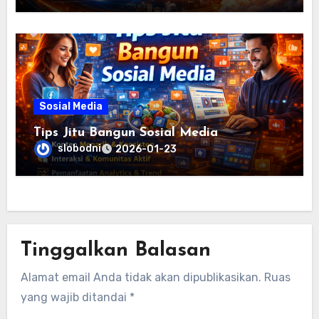
Sosial Media
Tips Jitu Bangun Sosial Media
slobodni
2026-01-23
Tinggalkan Balasan
Alamat email Anda tidak akan dipublikasikan.
Ruas
yang wajib ditandai
*