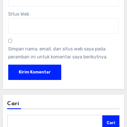
Situs Web
Simpan nama, email, dan situs web saya pada
peramban ini untuk komentar saya berikutnya.
Cari
Cari