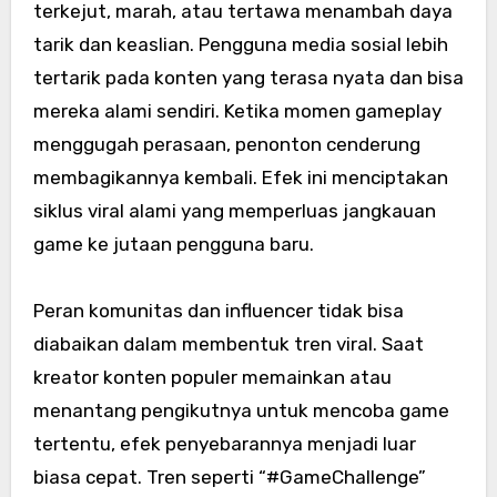
terkejut, marah, atau tertawa menambah daya
tarik dan keaslian. Pengguna media sosial lebih
tertarik pada konten yang terasa nyata dan bisa
mereka alami sendiri. Ketika momen gameplay
menggugah perasaan, penonton cenderung
membagikannya kembali. Efek ini menciptakan
siklus viral alami yang memperluas jangkauan
game ke jutaan pengguna baru.
Peran komunitas dan influencer tidak bisa
diabaikan dalam membentuk tren viral. Saat
kreator konten populer memainkan atau
menantang pengikutnya untuk mencoba game
tertentu, efek penyebarannya menjadi luar
biasa cepat. Tren seperti “#GameChallenge”