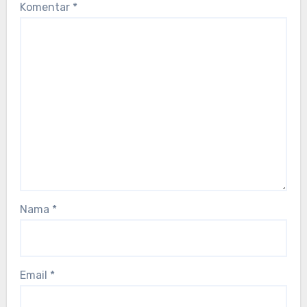
Komentar
*
Nama
*
Email
*