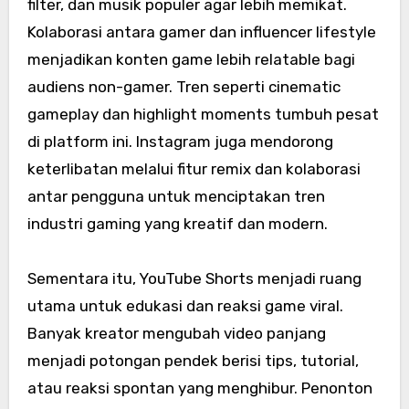
filter, dan musik populer agar lebih memikat.
Kolaborasi antara gamer dan influencer lifestyle
menjadikan konten game lebih relatable bagi
audiens non-gamer. Tren seperti cinematic
gameplay dan highlight moments tumbuh pesat
di platform ini. Instagram juga mendorong
keterlibatan melalui fitur remix dan kolaborasi
antar pengguna untuk menciptakan tren
industri gaming yang kreatif dan modern.
Sementara itu, YouTube Shorts menjadi ruang
utama untuk edukasi dan reaksi game viral.
Banyak kreator mengubah video panjang
menjadi potongan pendek berisi tips, tutorial,
atau reaksi spontan yang menghibur. Penonton