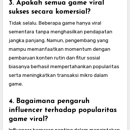
3. Apakah semua game viral
sukses secara komersial?
Tidak selalu. Beberapa game hanya viral
sementara tanpa menghasilkan pendapatan
jangka panjang. Namun, pengembang yang
mampu memanfaatkan momentum dengan
pembaruan konten rutin dan fitur sosial
biasanya berhasil mempertahankan popularitas
serta meningkatkan transaksi mikro dalam
game.
4. Bagaimana pengaruh
influencer terhadap popularitas
game viral?