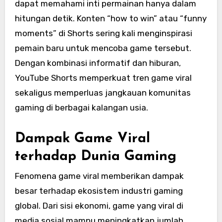
dapat memahami inti permainan hanya dalam
hitungan detik. Konten “how to win” atau “funny
moments” di Shorts sering kali menginspirasi
pemain baru untuk mencoba game tersebut.
Dengan kombinasi informatif dan hiburan,
YouTube Shorts memperkuat tren game viral
sekaligus memperluas jangkauan komunitas
gaming di berbagai kalangan usia.
Dampak Game Viral
terhadap Dunia Gaming
Fenomena game viral memberikan dampak
besar terhadap ekosistem industri gaming
global. Dari sisi ekonomi, game yang viral di
media sosial mampu meningkatkan jumlah