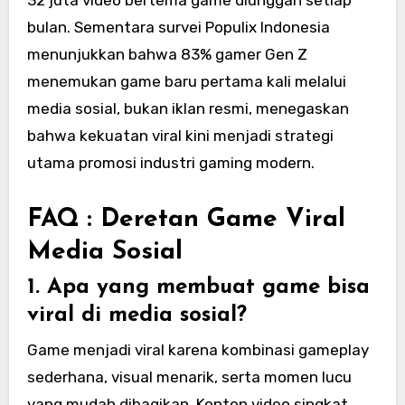
32 juta video bertema game diunggah setiap
bulan. Sementara survei Populix Indonesia
menunjukkan bahwa 83% gamer Gen Z
menemukan game baru pertama kali melalui
media sosial, bukan iklan resmi, menegaskan
bahwa kekuatan viral kini menjadi strategi
utama promosi industri gaming modern.
FAQ : Deretan Game Viral
Media Sosial
1. Apa yang membuat game bisa
viral di media sosial?
Game menjadi viral karena kombinasi gameplay
sederhana, visual menarik, serta momen lucu
yang mudah dibagikan. Konten video singkat