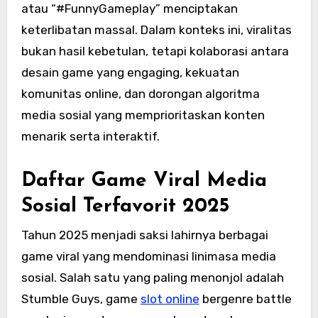
atau “#FunnyGameplay” menciptakan
keterlibatan massal. Dalam konteks ini, viralitas
bukan hasil kebetulan, tetapi kolaborasi antara
desain game yang engaging, kekuatan
komunitas online, dan dorongan algoritma
media sosial yang memprioritaskan konten
menarik serta interaktif.
Daftar Game Viral Media
Sosial Terfavorit 2025
Tahun 2025 menjadi saksi lahirnya berbagai
game viral yang mendominasi linimasa media
sosial. Salah satu yang paling menonjol adalah
Stumble Guys, game
slot online
bergenre battle