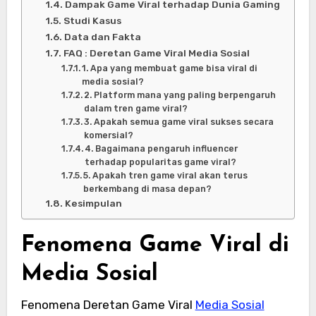
Dampak Game Viral terhadap Dunia Gaming
Studi Kasus
Data dan Fakta
FAQ : Deretan Game Viral Media Sosial
1. Apa yang membuat game bisa viral di
media sosial?
2. Platform mana yang paling berpengaruh
dalam tren game viral?
3. Apakah semua game viral sukses secara
komersial?
4. Bagaimana pengaruh influencer
terhadap popularitas game viral?
5. Apakah tren game viral akan terus
berkembang di masa depan?
Kesimpulan
Fenomena Game Viral di
Media Sosial
Fenomena Deretan Game Viral
Media Sosial