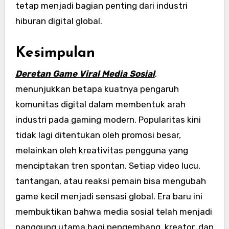
tetap menjadi bagian penting dari industri
hiburan digital global.
Kesimpulan
Deretan Game Viral Media Sosial
,
menunjukkan betapa kuatnya pengaruh
komunitas digital dalam membentuk arah
industri pada gaming modern. Popularitas kini
tidak lagi ditentukan oleh promosi besar,
melainkan oleh kreativitas pengguna yang
menciptakan tren spontan. Setiap video lucu,
tantangan, atau reaksi pemain bisa mengubah
game kecil menjadi sensasi global. Era baru ini
membuktikan bahwa media sosial telah menjadi
panggung utama bagi pengembang, kreator, dan