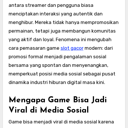
antara streamer dan pengguna biasa
menciptakan interaksi yang autentik dan
menghibur. Mereka tidak hanya mempromosikan
permainan, tetapi juga membangun komunitas
yang aktif dan loyal. Fenomena ini mengubah
cara pemasaran game
slot gacor
modern: dari
promosi formal menjadi pengalaman sosial
bersama yang spontan dan menyenangkan,
memperkuat posisi media sosial sebagai pusat
dinamika industri hiburan digital masa kini.
Mengapa Game Bisa Jadi
Viral di Media Sosial
Game bisa menjadi viral di media sosial karena