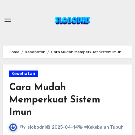
Skip
to
content
Home
Kesehatan
Cara Mudah Memperkuat Sistem Imun
Kesehatan
Cara Mudah
Memperkuat Sistem
Imun
By
slobodni
2025-04-14
#Kekebalan Tubuh