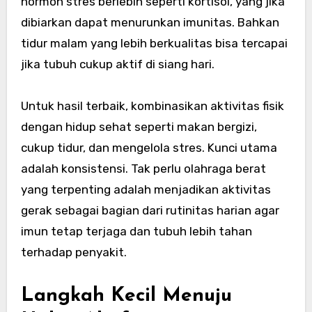
hormon stres berlebih seperti kortisol, yang jika
dibiarkan dapat menurunkan imunitas. Bahkan
tidur malam yang lebih berkualitas bisa tercapai
jika tubuh cukup aktif di siang hari.
Untuk hasil terbaik, kombinasikan aktivitas fisik
dengan hidup sehat seperti makan bergizi,
cukup tidur, dan mengelola stres. Kunci utama
adalah konsistensi. Tak perlu olahraga berat
yang terpenting adalah menjadikan aktivitas
gerak sebagai bagian dari rutinitas harian agar
imun tetap terjaga dan tubuh lebih tahan
terhadap penyakit.
Langkah Kecil Menuju