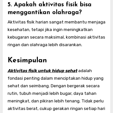
5. Apakah aktivitas fisik bisa
menggantikan olahraga?
Aktivitas fisik harian sangat membantu menjaga
kesehatan, tetapi jika ingin meningkatkan
kebugaran secara maksimal, kombinasi aktivitas
ringan dan olahraga lebih disarankan.
Kesimpulan
Aktivitas fisik untuk hidup sehat
adalah
fondasi penting dalam menciptakan hidup yang
sehat dan seimbang. Dengan bergerak secara
rutin, tubuh menjadi lebih bugar, daya tahan
meningkat, dan pikiran lebih tenang. Tidak perlu
aktivitas berat, cukup gerakan ringan setiap hari