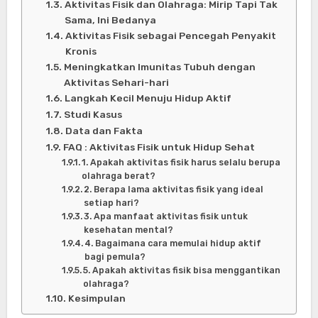
Aktivitas Fisik dan Olahraga: Mirip Tapi Tak
Sama, Ini Bedanya
Aktivitas Fisik sebagai Pencegah Penyakit
Kronis
Meningkatkan Imunitas Tubuh dengan
Aktivitas Sehari-hari
Langkah Kecil Menuju Hidup Aktif
Studi Kasus
Data dan Fakta
FAQ : Aktivitas Fisik untuk Hidup Sehat
1. Apakah aktivitas fisik harus selalu berupa
olahraga berat?
2. Berapa lama aktivitas fisik yang ideal
setiap hari?
3. Apa manfaat aktivitas fisik untuk
kesehatan mental?
4. Bagaimana cara memulai hidup aktif
bagi pemula?
5. Apakah aktivitas fisik bisa menggantikan
olahraga?
Kesimpulan