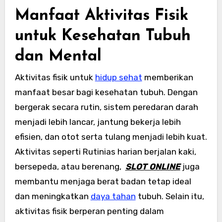
Manfaat Aktivitas Fisik
untuk Kesehatan Tubuh
dan Mental
Aktivitas fisik untuk
hidup sehat
memberikan
manfaat besar bagi kesehatan tubuh. Dengan
bergerak secara rutin, sistem peredaran darah
menjadi lebih lancar, jantung bekerja lebih
efisien, dan otot serta tulang menjadi lebih kuat.
Aktivitas seperti Rutinias harian berjalan kaki,
bersepeda, atau berenang,
SLOT ONLINE
juga
membantu menjaga berat badan tetap ideal
dan meningkatkan
daya tahan
tubuh. Selain itu,
aktivitas fisik berperan penting dalam