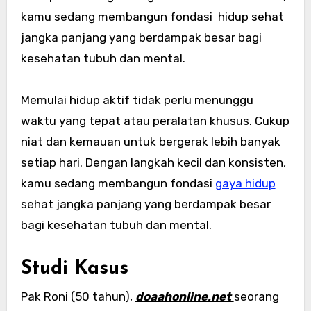
kamu sedang membangun fondasi hidup sehat
jangka panjang yang berdampak besar bagi
kesehatan tubuh dan mental.
Memulai hidup aktif tidak perlu menunggu
waktu yang tepat atau peralatan khusus. Cukup
niat dan kemauan untuk bergerak lebih banyak
setiap hari. Dengan langkah kecil dan konsisten,
kamu sedang membangun fondasi
gaya hidup
sehat jangka panjang yang berdampak besar
bagi kesehatan tubuh dan mental.
Studi Kasus
Pak Roni (50 tahun),
doaahonline.net
seorang