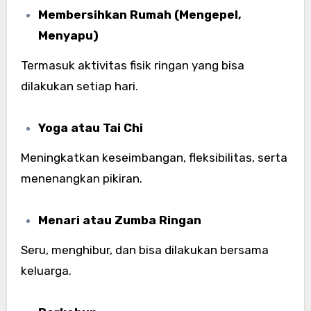
Membersihkan Rumah (Mengepel,
Menyapu)
Termasuk aktivitas fisik ringan yang bisa
dilakukan setiap hari.
Yoga atau Tai Chi
Meningkatkan keseimbangan, fleksibilitas, serta
menenangkan pikiran.
Menari atau Zumba Ringan
Seru, menghibur, dan bisa dilakukan bersama
keluarga.