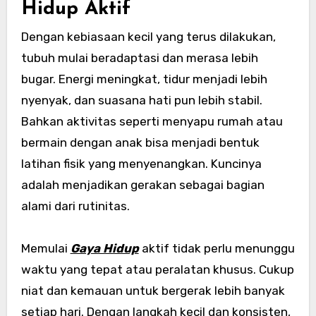
Hidup Aktif
Dengan kebiasaan kecil yang terus dilakukan,
tubuh mulai beradaptasi dan merasa lebih
bugar. Energi meningkat, tidur menjadi lebih
nyenyak, dan suasana hati pun lebih stabil.
Bahkan aktivitas seperti menyapu rumah atau
bermain dengan anak bisa menjadi bentuk
latihan fisik yang menyenangkan. Kuncinya
adalah menjadikan gerakan sebagai bagian
alami dari rutinitas.
Memulai
Gaya Hidup
aktif tidak perlu menunggu
waktu yang tepat atau peralatan khusus. Cukup
niat dan kemauan untuk bergerak lebih banyak
setiap hari. Dengan langkah kecil dan konsisten,