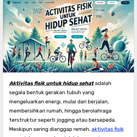
Aktivitas fisik untuk hidup sehat
adalah
segala bentuk gerakan tubuh yang
mengeluarkan energi, mulai dari berjalan,
membersihkan rumah, hingga berolahraga
terstruktur seperti jogging atau bersepeda.
Meskipun sering dianggap remeh,
aktivitas fisik