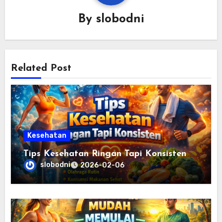
By
slobodni
Related Post
Kesehatan
Tips Kesehatan Ringan Tapi Konsisten
slobodni
2026-02-06