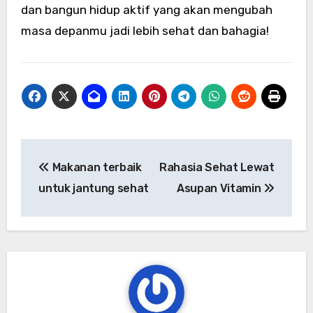
dan bangun hidup aktif yang akan mengubah
masa depanmu jadi lebih sehat dan bahagia!
Navigasi
Makanan terbaik
Rahasia Sehat Lewat
pos
untuk jantung sehat
Asupan Vitamin