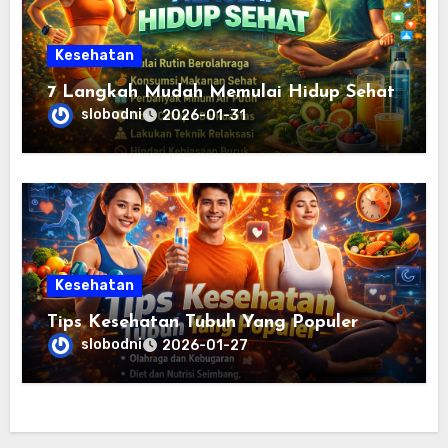
Kesehatan
7 Langkah Mudah Memulai Hidup Sehat
slobodni
2026-01-31
Kesehatan
Tips Kesehatan Tubuh Yang Populer
slobodni
2026-01-27