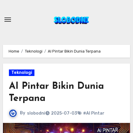
Skip
to
content
Home
Teknologi
AI Pintar Bikin Dunia Terpana
Teknologi
AI Pintar Bikin Dunia
Terpana
By
slobodni
2025-07-03
#AI Pintar