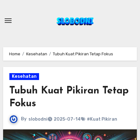
Skip
to
content
Home
Kesehatan
Tubuh Kuat Pikiran Tetap Fokus
Kesehatan
Tubuh Kuat Pikiran Tetap
Fokus
By
slobodni
2025-07-14
#Kuat Pikiran