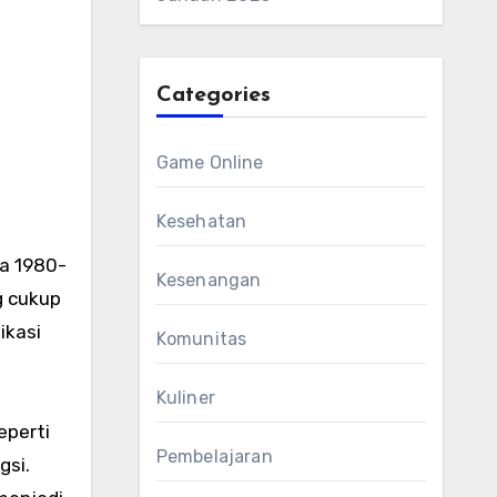
Categories
Game Online
Kesehatan
a 1980-
Kesenangan
g cukup
ikasi
Komunitas
Kuliner
eperti
Pembelajaran
gsi.