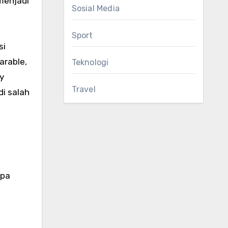
menjadi
Sosial Media
Sport
si
arable,
Teknologi
ty
Travel
di salah
npa