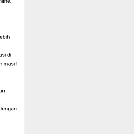
line,
ebih
si di
ih masif
an
 Dengan