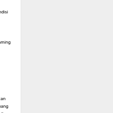
disi
aming
tan
uang