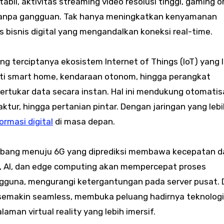
abil, aktivitas streaming video resolusi tinggi, gaming on
ar tanpa gangguan. Tak hanya meningkatkan kenyamanan
 bisnis digital yang mengandalkan koneksi real-time.
g terciptanya ekosistem Internet of Things (IoT) yang l
rti smart home, kendaraan otonom, hingga perangkat
ertukar data secara instan. Hal ini mendukung otomatisa
aktur, hingga pertanian pintar. Dengan jaringan yang leb
ormasi digital
di masa depan.
embang menuju 6G yang diprediksi membawa kecepatan d
, AI, dan edge computing akan mempercepat proses
ngguna, mengurangi ketergantungan pada server pusat.
n semakin seamless, membuka peluang hadirnya teknologi
aman virtual reality yang lebih imersif.