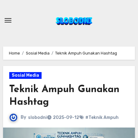
Skip
to
content
Home
Sosial Media
Teknik Ampuh Gunakan Hashtag
Sosial Media
Teknik Ampuh Gunakan
Hashtag
By
slobodni
2025-09-12
#Teknik Ampuh