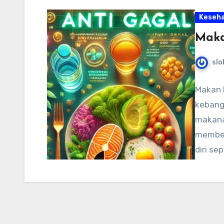
Keseh
Maka
slo
Makan 
kebang
makana
member
diri se