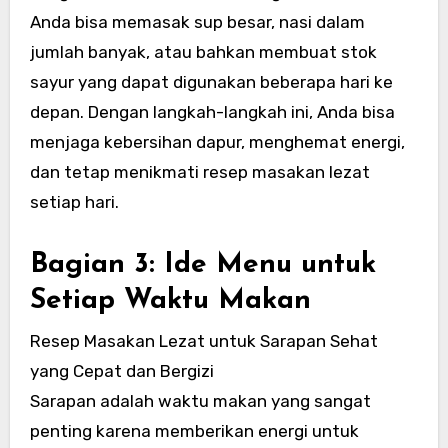
Anda bisa memasak sup besar, nasi dalam
jumlah banyak, atau bahkan membuat stok
sayur yang dapat digunakan beberapa hari ke
depan. Dengan langkah-langkah ini, Anda bisa
menjaga kebersihan dapur, menghemat energi,
dan tetap menikmati resep masakan lezat
setiap hari.
Bagian 3: Ide Menu untuk
Setiap Waktu Makan
Resep Masakan Lezat untuk Sarapan Sehat
yang Cepat dan Bergizi
Sarapan adalah waktu makan yang sangat
penting karena memberikan energi untuk