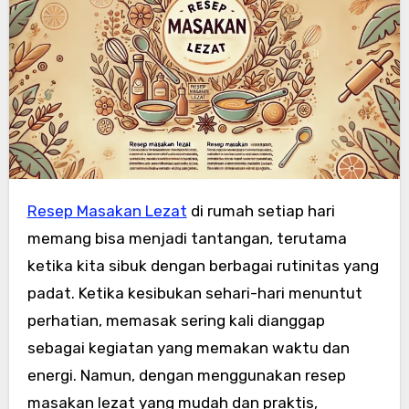
Resep Masakan Lezat
di rumah setiap hari
memang bisa menjadi tantangan, terutama
ketika kita sibuk dengan berbagai rutinitas yang
padat. Ketika kesibukan sehari-hari menuntut
perhatian, memasak sering kali dianggap
sebagai kegiatan yang memakan waktu dan
energi. Namun, dengan menggunakan resep
masakan lezat yang mudah dan praktis,