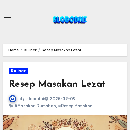
Skip
to
content
Home
Kuliner
Resep Masakan Lezat
Kuliner
Resep Masakan Lezat
By
slobodni
2025-02-09
#Masakan Rumahan
,
#Resep Masakan