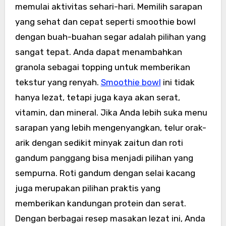
memulai aktivitas sehari-hari. Memilih sarapan
yang sehat dan cepat seperti smoothie bowl
dengan buah-buahan segar adalah pilihan yang
sangat tepat. Anda dapat menambahkan
granola sebagai topping untuk memberikan
tekstur yang renyah.
Smoothie bowl
ini tidak
hanya lezat, tetapi juga kaya akan serat,
vitamin, dan mineral. Jika Anda lebih suka menu
sarapan yang lebih mengenyangkan, telur orak-
arik dengan sedikit minyak zaitun dan roti
gandum panggang bisa menjadi pilihan yang
sempurna. Roti gandum dengan selai kacang
juga merupakan pilihan praktis yang
memberikan kandungan protein dan serat.
Dengan berbagai resep masakan lezat ini, Anda