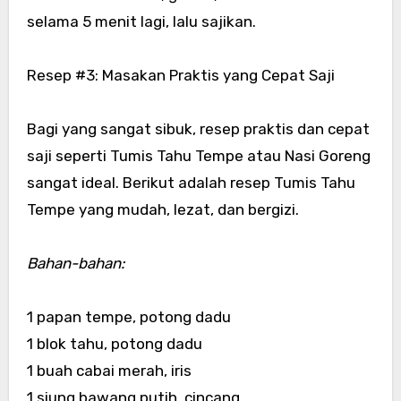
selama 5 menit lagi, lalu sajikan.
Resep #3: Masakan Praktis yang Cepat Saji
Bagi yang sangat sibuk, resep praktis dan cepat
saji seperti Tumis Tahu Tempe atau Nasi Goreng
sangat ideal. Berikut adalah resep Tumis Tahu
Tempe yang mudah, lezat, dan bergizi.
Bahan-bahan:
1 papan tempe, potong dadu
1 blok tahu, potong dadu
1 buah cabai merah, iris
1 siung bawang putih, cincang