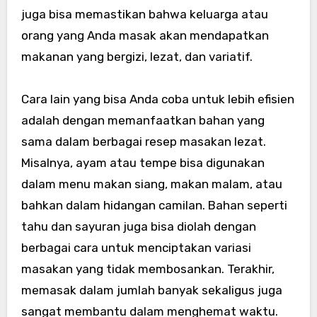
juga bisa memastikan bahwa keluarga atau
orang yang Anda masak akan mendapatkan
makanan yang bergizi, lezat, dan variatif.
Cara lain yang bisa Anda coba untuk lebih efisien
adalah dengan memanfaatkan bahan yang
sama dalam berbagai resep masakan lezat.
Misalnya, ayam atau tempe bisa digunakan
dalam menu makan siang, makan malam, atau
bahkan dalam hidangan camilan. Bahan seperti
tahu dan sayuran juga bisa diolah dengan
berbagai cara untuk menciptakan variasi
masakan yang tidak membosankan. Terakhir,
memasak dalam jumlah banyak sekaligus juga
sangat membantu dalam menghemat waktu.