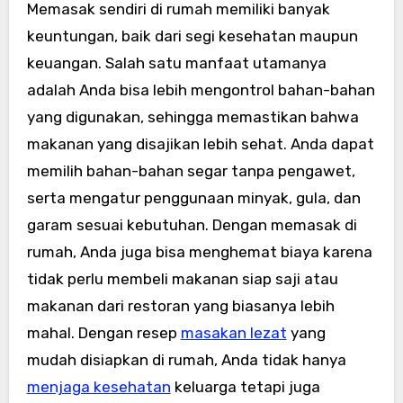
Memasak sendiri di rumah memiliki banyak
keuntungan, baik dari segi kesehatan maupun
keuangan. Salah satu manfaat utamanya
adalah Anda bisa lebih mengontrol bahan-bahan
yang digunakan, sehingga memastikan bahwa
makanan yang disajikan lebih sehat. Anda dapat
memilih bahan-bahan segar tanpa pengawet,
serta mengatur penggunaan minyak, gula, dan
garam sesuai kebutuhan. Dengan memasak di
rumah, Anda juga bisa menghemat biaya karena
tidak perlu membeli makanan siap saji atau
makanan dari restoran yang biasanya lebih
mahal. Dengan resep
masakan lezat
yang
mudah disiapkan di rumah, Anda tidak hanya
menjaga kesehatan
keluarga tetapi juga