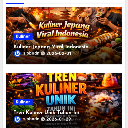
Kuliner
Kuliner Jepang Viral Indonesia
slobodni
2026-02-01
Kuliner
Tren Kuliner Unik Tahun Ini
slobodni
2026-01-29