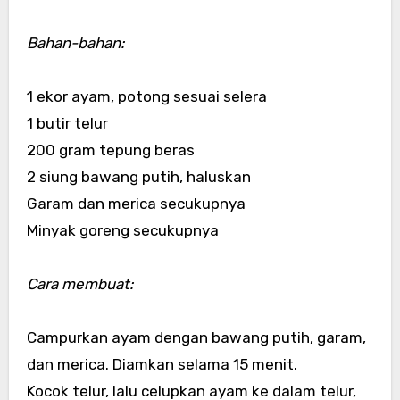
Bahan-bahan:
1 ekor ayam, potong sesuai selera
1 butir telur
200 gram tepung beras
2 siung bawang putih, haluskan
Garam dan merica secukupnya
Minyak goreng secukupnya
Cara membuat:
Campurkan ayam dengan bawang putih, garam,
dan merica. Diamkan selama 15 menit.
Kocok telur, lalu celupkan ayam ke dalam telur,