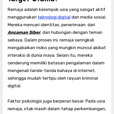
Remaja adalah kelompok usia yang sangat aktif
menggunakan
teknologi digital
dan media sosial.
Mereka mencari identitas, penerimaan dari
Ancaman Siber
, dan hubungan dengan teman
sebaya. Dalam proses ini, remaja seringkali
mengabaikan risiko yang mungkin muncul akibat
interaksi di dunia maya. Selain itu, mereka
cenderung memiliki batasan pengalaman dalam
mengenali tanda-tanda bahaya di internet,
sehingga mudah tertipu oleh rayuan kriminal
digital.
Faktor psikologis juga berperan besar. Pada usia
remaja, otak masih dalam tahap perkembangan,