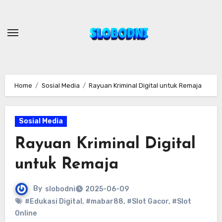
Skip
to
content
Home
Sosial Media
Rayuan Kriminal Digital untuk Remaja
Sosial Media
Rayuan Kriminal Digital
untuk Remaja
By
slobodni
2025-06-09
#Edukasi Digital
,
#mabar88
,
#Slot Gacor
,
#Slot
Online