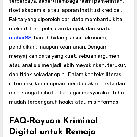
terpercaya, seperti lembaga resmi pemerintah,
riset akademis, atau laporan institusi kredibel.
Fakta yang diperoleh dari data membantu kita
melihat tren, pola, dan dampak dari suatu
mabar88
, baik di bidang sosial, ekonomi,
pendidikan, maupun keamanan. Dengan
menyajikan data yang kuat, sebuah argumen
atau analisis menjadi lebih meyakinkan, terukur,
dan tidak sekadar opini. Dalam konteks literasi
informasi, kemampuan membedakan fakta dan
opini sangat dibutuhkan agar masyarakat tidak
mudah terpengaruh hoaks atau misinformasi.
FAQ-Rayuan Kriminal
Digital untuk Remaja