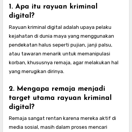
1. Apa itu rayuan kriminal
digital?
Rayuan kriminal digital adalah upaya pelaku
kejahatan di dunia maya yang menggunakan
pendekatan halus seperti pujian, janji palsu,
atau tawaran menarik untuk memanipulasi
korban, khususnya remaja, agar melakukan hal
yang merugikan dirinya.
2. Mengapa remaja menjadi
target utama rayuan kriminal
digital?
Remaja sangat rentan karena mereka aktif di
media sosial, masih dalam proses mencari