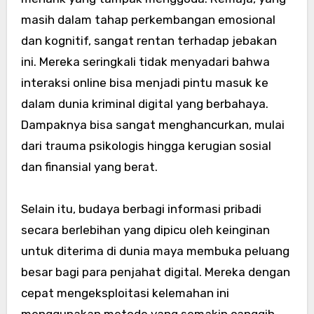
masih dalam tahap perkembangan emosional
dan kognitif, sangat rentan terhadap jebakan
ini. Mereka seringkali tidak menyadari bahwa
interaksi online bisa menjadi pintu masuk ke
dalam dunia kriminal digital yang berbahaya.
Dampaknya bisa sangat menghancurkan, mulai
dari trauma psikologis hingga kerugian sosial
dan finansial yang berat.
Selain itu, budaya berbagi informasi pribadi
secara berlebihan yang dipicu oleh keinginan
untuk diterima di dunia maya membuka peluang
besar bagi para penjahat digital. Mereka dengan
cepat mengeksploitasi kelemahan ini
menggunakan metode yang semakin canggih