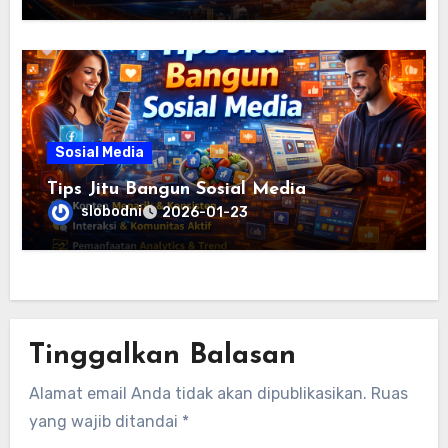
Sosial Media
Tips Jitu Bangun Sosial Media
slobodni
2026-01-23
Tinggalkan Balasan
Alamat email Anda tidak akan dipublikasikan.
Ruas
yang wajib ditandai
*