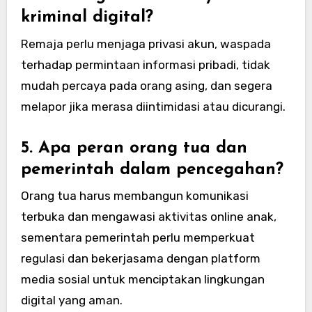
kriminal digital?
Remaja perlu menjaga privasi akun, waspada
terhadap permintaan informasi pribadi, tidak
mudah percaya pada orang asing, dan segera
melapor jika merasa diintimidasi atau dicurangi.
5. Apa peran orang tua dan
pemerintah dalam pencegahan?
Orang tua harus membangun komunikasi
terbuka dan mengawasi aktivitas online anak,
sementara pemerintah perlu memperkuat
regulasi dan bekerjasama dengan platform
media sosial untuk menciptakan lingkungan
digital yang aman.