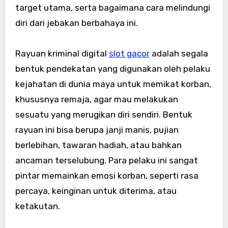
target utama, serta bagaimana cara melindungi
diri dari jebakan berbahaya ini.
Rayuan kriminal digital
slot gacor
adalah segala
bentuk pendekatan yang digunakan oleh pelaku
kejahatan di dunia maya untuk memikat korban,
khususnya remaja, agar mau melakukan
sesuatu yang merugikan diri sendiri. Bentuk
rayuan ini bisa berupa janji manis, pujian
berlebihan, tawaran hadiah, atau bahkan
ancaman terselubung. Para pelaku ini sangat
pintar memainkan emosi korban, seperti rasa
percaya, keinginan untuk diterima, atau
ketakutan.