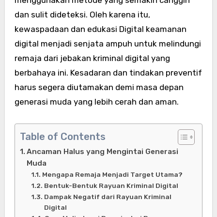
dan sulit dideteksi. Oleh karena itu,
kewaspadaan dan edukasi Digital keamanan
digital menjadi senjata ampuh untuk melindungi
remaja dari jebakan kriminal digital yang
berbahaya ini. Kesadaran dan tindakan preventif
harus segera diutamakan demi masa depan
generasi muda yang lebih cerah dan aman.
Table of Contents
Ancaman Halus yang Mengintai Generasi
Muda
Mengapa Remaja Menjadi Target Utama?
Bentuk-Bentuk Rayuan Kriminal Digital
Dampak Negatif dari Rayuan Kriminal
Digital