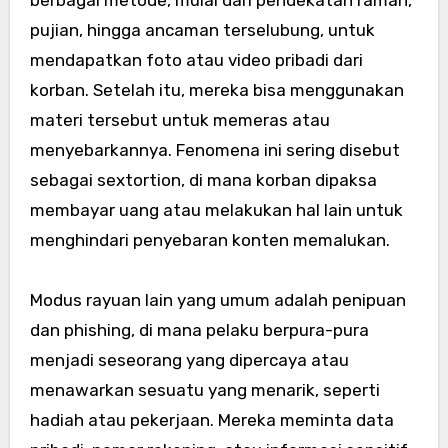
pujian, hingga ancaman terselubung, untuk
mendapatkan foto atau video pribadi dari
korban. Setelah itu, mereka bisa menggunakan
materi tersebut untuk memeras atau
menyebarkannya. Fenomena ini sering disebut
sebagai sextortion, di mana korban dipaksa
membayar uang atau melakukan hal lain untuk
menghindari penyebaran konten memalukan.
Modus rayuan lain yang umum adalah penipuan
dan phishing, di mana pelaku berpura-pura
menjadi seseorang yang dipercaya atau
menawarkan sesuatu yang menarik, seperti
hadiah atau pekerjaan. Mereka meminta data