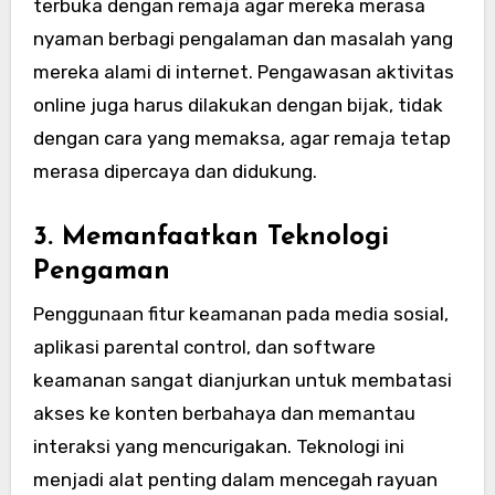
terbuka dengan remaja agar mereka merasa
nyaman berbagi pengalaman dan masalah yang
mereka alami di internet. Pengawasan aktivitas
online juga harus dilakukan dengan bijak, tidak
dengan cara yang memaksa, agar remaja tetap
merasa dipercaya dan didukung.
3. Memanfaatkan Teknologi
Pengaman
Penggunaan fitur keamanan pada media sosial,
aplikasi parental control, dan software
keamanan sangat dianjurkan untuk membatasi
akses ke konten berbahaya dan memantau
interaksi yang mencurigakan. Teknologi ini
menjadi alat penting dalam mencegah rayuan