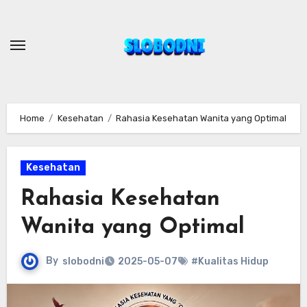
Skip
to
content
Home
Kesehatan
Rahasia Kesehatan Wanita yang Optimal
Kesehatan
Rahasia Kesehatan
Wanita yang Optimal
By
slobodni
2025-05-07
#Kualitas Hidup