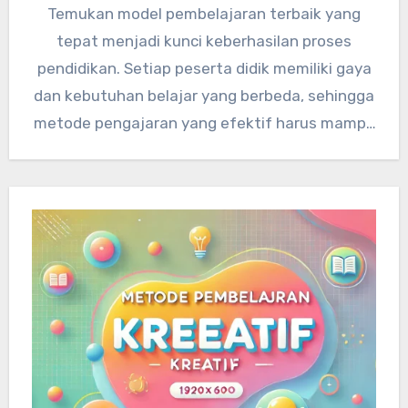
Temukan model pembelajaran terbaik yang
tepat menjadi kunci keberhasilan proses
pendidikan. Setiap peserta didik memiliki gaya
dan kebutuhan belajar yang berbeda, sehingga
metode pengajaran yang efektif harus mampu
menyesuaikan hal…