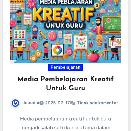
Pembelajaran
Media Pembelajaran Kreatif
Untuk Guru
slobodni
2025-07-17
Tidak ada komentar
Media pembelajaran kreatif untuk guru
menjadi salah satu kunci utama dalam