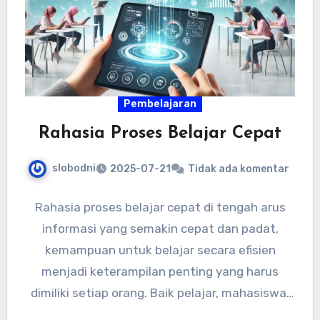
Pembelajaran
Rahasia Proses Belajar Cepat
slobodni
2025-07-21
Tidak ada komentar
Rahasia proses belajar cepat di tengah arus
informasi yang semakin cepat dan padat,
kemampuan untuk belajar secara efisien
menjadi keterampilan penting yang harus
dimiliki setiap orang. Baik pelajar, mahasiswa,
maupun…