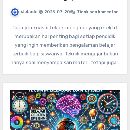
slobodni
2025-07-20
Tidak ada komentar
Cara jitu kuasai teknik mengajar yang efektif
merupakan hal penting bagi setiap pendidik
yang ingin memberikan pengalaman belajar
terbaik bagi siswanya. Teknik mengajar bukan
hanya soal menyampaikan materi, tetapi juga…