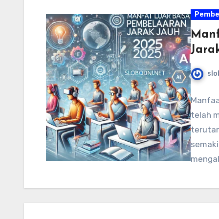
Pembe
Manf
Jara
slo
Manfaat
telah m
teruta
semaki
mengal