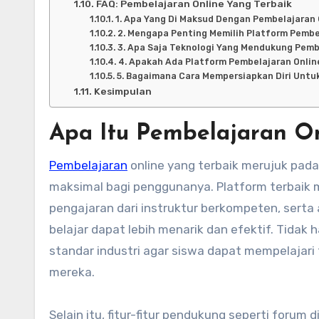
FAQ: Pembelajaran Online Yang Terbaik
1. Apa Yang Di Maksud Dengan Pembelajaran 
2. Mengapa Penting Memilih Platform Pembe
3. Apa Saja Teknologi Yang Mendukung Pemb
4. Apakah Ada Platform Pembelajaran Onlin
5. Bagaimana Cara Mempersiapkan Diri Untu
Kesimpulan
Apa Itu Pembelajaran On
Pembelajaran
online yang terbaik merujuk pad
maksimal bagi penggunanya. Platform terbaik m
pengajaran dari instruktur berkompeten, sert
belajar dapat lebih menarik dan efektif. Tidak 
standar industri agar siswa dapat mempelajar
mereka.
Selain itu, fitur-fitur pendukung seperti forum