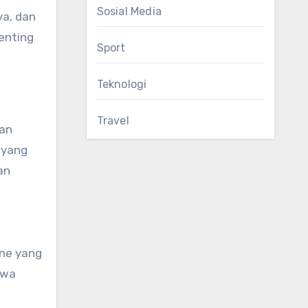
Sosial Media
ya, dan
enting
Sport
Teknologi
Travel
kan
 yang
an
ine yang
swa