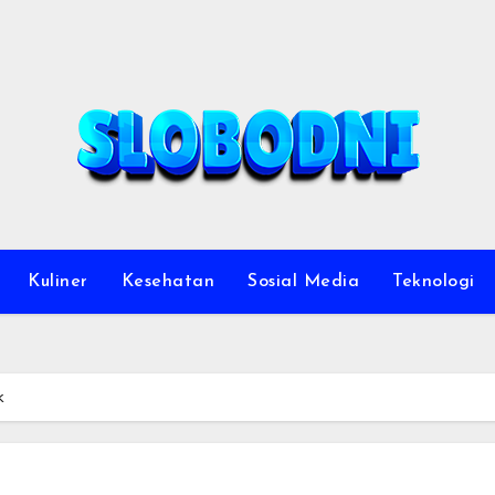
Kuliner
Kesehatan
Sosial Media
Teknologi
k