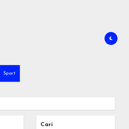
Sport
Cari