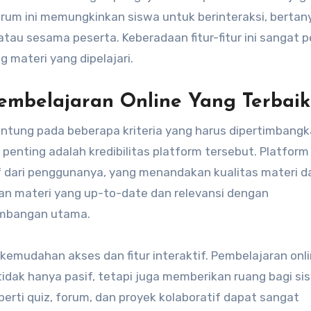
orum ini memungkinkan siswa untuk berinteraksi, bertan
au sesama peserta. Keberadaan fitur-fitur ini sangat p
materi yang dipelajari.
Pembelajaran Online Yang Terbaik
antung pada beberapa kriteria yang harus dipertimbang
penting adalah kredibilitas platform tersebut. Platform
itif dari penggunanya, yang menandakan kualitas materi d
aan materi yang up-to-date dan relevansi dengan
timbangan utama.
h kemudahan akses dan fitur interaktif. Pembelajaran onl
dak hanya pasif, tetapi juga memberikan ruang bagi si
eperti quiz, forum, dan proyek kolaboratif dapat sangat