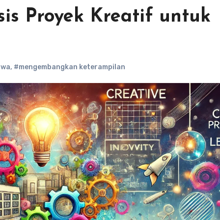
is Proyek Kreatif untuk
swa
,
#mengembangkan keterampilan