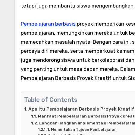
tetapi juga membantu siswa mengembangkan k
Pembelajaran berbasis
proyek memberikan kese
pembelajaran, memungkinkan mereka untuk bela
memecahkan masalah nyata. Dengan cara ini, s
percaya diri mereka, serta memperkuat kemampua
juga mendorong siswa untuk berkolaborasi 
yang penting untuk masa depan mereka. Dalam 
Pembelajaran Berbasis Proyek Kreatif untuk S
Table of Contents
Apa itu Pembelajaran Berbasis Proyek Kreati
Manfaat Pembelajaran Berbasis Proyek Kreat
Langkah-langkah Implementasi Pembelajaran 
1. Menentukan Tujuan Pembelajaran