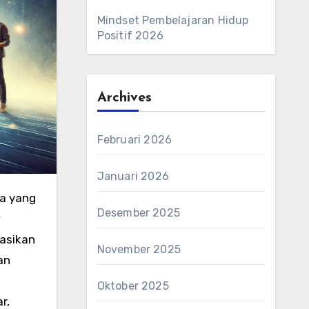
Mindset Pembelajaran Hidup
Positif 2026
Archives
Februari 2026
Januari 2026
a yang
Desember 2025
rasikan
November 2025
an
Oktober 2025
r,