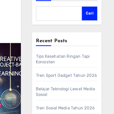
Cari
Recent Posts
Tips Kesehatan Ringan Tapi
Konsisten
Tren Sport Gadget Tahun 2026
Belajar Teknologi Lewat Media
Sosial
Tren Sosial Media Tahun 2026