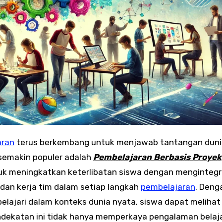
aran
terus berkembang untuk menjawab tantangan duni
semakin populer adalah
Pembelajaran Berbasis Proyek
ntuk meningkatkan keterlibatan siswa dengan menginteg
dan kerja tim dalam setiap langkah
pembelajaran
. Deng
lajari dalam konteks dunia nyata, siswa dapat melihat
endekatan ini tidak hanya memperkaya pengalaman belaja