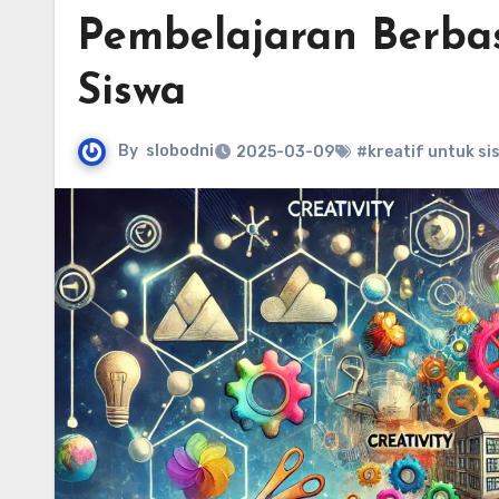
Pembelajaran Berbas
Siswa
By
slobodni
2025-03-09
#kreatif untuk si