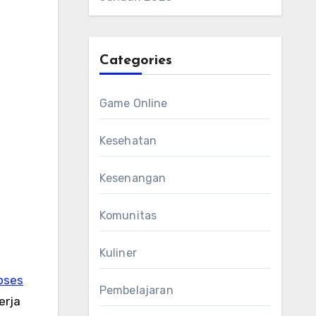
Categories
Game Online
Kesehatan
Kesenangan
Komunitas
Kuliner
oses
Pembelajaran
erja