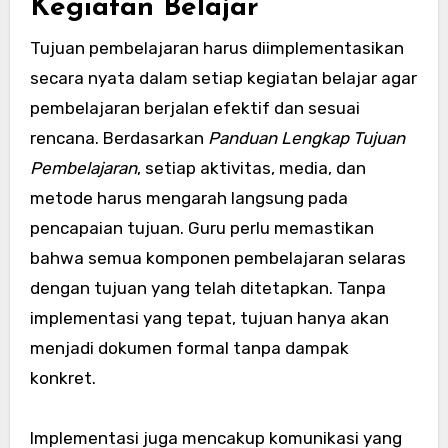
Kegiatan Belajar
Tujuan pembelajaran harus diimplementasikan
secara nyata dalam setiap kegiatan belajar agar
pembelajaran berjalan efektif dan sesuai
rencana. Berdasarkan
Panduan Lengkap Tujuan
Pembelajaran
, setiap aktivitas, media, dan
metode harus mengarah langsung pada
pencapaian tujuan. Guru perlu memastikan
bahwa semua komponen pembelajaran selaras
dengan tujuan yang telah ditetapkan. Tanpa
implementasi yang tepat, tujuan hanya akan
menjadi dokumen formal tanpa dampak
konkret.
Implementasi juga mencakup komunikasi yang