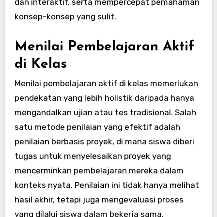
dan interaktif, serta mempercepat pemahaman
konsep-konsep yang sulit.
Menilai Pembelajaran Aktif
di Kelas
Menilai pembelajaran aktif di kelas memerlukan
pendekatan yang lebih holistik daripada hanya
mengandalkan ujian atau tes tradisional. Salah
satu metode penilaian yang efektif adalah
penilaian berbasis proyek, di mana siswa diberi
tugas untuk menyelesaikan proyek yang
mencerminkan pembelajaran mereka dalam
konteks nyata. Penilaian ini tidak hanya melihat
hasil akhir, tetapi juga mengevaluasi proses
yang dilalui siswa dalam bekerja sama,