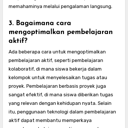
memahaminya melalui pengalaman langsung.
3. Bagaimana cara
mengoptimalkan pembelajaran
aktif?
Ada beberapa cara untuk mengoptimalkan
pembelajaran aktif, seperti pembelajaran
kolaboratif, di mana siswa bekerja dalam
kelompok untuk menyelesaikan tugas atau
proyek. Pembelajaran berbasis proyek juga
sangat efektif, di mana siswa diberikan tugas
yang relevan dengan kehidupan nyata. Selain
itu, penggunaan teknologi dalam pembelajaran
aktif dapat membantu memperkaya