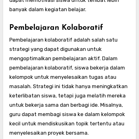
dapat memotivasi siswa untuk terlibat lebih
banyak dalam kegiatan belajar.
Pembelajaran Kolaboratif
Pembelajaran kolaboratif adalah salah satu
strategi yang dapat digunakan untuk
mengoptimalkan pembelajaran aktif. Dalam
pembelajaran kolaboratif, siswa bekerja dalam
kelompok untuk menyelesaikan tugas atau
masalah. Strategi ini tidak hanya meningkatkan
keterlibatan siswa, tetapi juga melatih mereka
untuk bekerja sama dan berbagi ide. Misalnya,
guru dapat membagi siswa ke dalam kelompok
kecil untuk mendiskusikan topik tertentu atau
menyelesaikan proyek bersama.