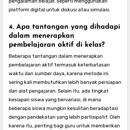
pengalaman belajar, seperti menggunakan
platform digital untuk diskusi atau simulasi.
4. Apa tantangan yang dihadapi
dalam menerapkan
pembelajaran aktif di kelas?
Beberapa tantangan dalam menerapkan
pembelajaran aktif termasuk keterbatasan
waktu dan sumber daya, karena metode ini
sering kali membutuhkan lebih banyak persiapan
dan alat pengajaran. Selain itu, ada tingkat
kesiapan siswa yang bervariasi, di mana
beberapa siswa mungkin kesulitan beradaptasi
dengan pendekatan yang lebih partisipatif. Oleh
karena itu, penting bagi guru untuk memberikan