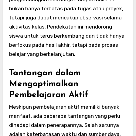
bukan hanya terbatas pada tugas atau proyek,
tetapi juga dapat mencakup observasi selama
aktivitas kelas. Pendekatan ini mendorong
siswa untuk terus berkembang dan tidak hanya
berfokus pada hasil akhir, tetapi pada proses
belajar yang berkelanjutan.
Tantangan dalam
Mengoptimalkan
Pembelajaran Aktif
Meskipun pembelajaran aktif memiliki banyak
manfaat, ada beberapa tantangan yang perlu
dihadapi dalam penerapannya. Salah satunya
adalah keterbatasan waktu dan sumber daya.