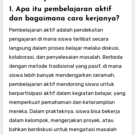
1. Apa itu pembelajaran aktif
dan bagaimana cara kerjanya?
Pembelajaran aktif adalah pendekatan
pengajaran di mana siswa terlibat secara
langsung dalam proses belajar melalui diskusi,
kolaborasi, dan penyelesaian masalah. Berbeda
dengan metode tradisional yang pasif, di mana
siswa lebih banyak mendengarkan ceramah,
pembelajaran aktif mendorong siswa untuk
berpartisipasi aktif dalam kegiatan belajar, yang
memperkuat pemahaman dan keterampilan
mereka. Dalam prakteknya, siswa bisa bekerja
dalam kelompok, mengerjakan proyek, atau
bahkan berdiskusi untuk mengatasi masalah