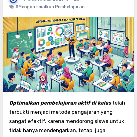
#Mengoptimalkan Pembelajaran
Optimalkan pembelajaran aktif di kelas
telah
terbukti menjadi metode pengajaran yang
sangat efektif, karena mendorong siswa untuk
tidak hanya mendengarkan, tetapi juga