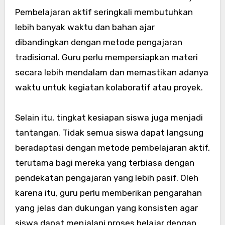
Pembelajaran aktif seringkali membutuhkan
lebih banyak waktu dan bahan ajar
dibandingkan dengan metode pengajaran
tradisional. Guru perlu mempersiapkan materi
secara lebih mendalam dan memastikan adanya
waktu untuk kegiatan kolaboratif atau proyek.
Selain itu, tingkat kesiapan siswa juga menjadi
tantangan. Tidak semua siswa dapat langsung
beradaptasi dengan metode pembelajaran aktif,
terutama bagi mereka yang terbiasa dengan
pendekatan pengajaran yang lebih pasif. Oleh
karena itu, guru perlu memberikan pengarahan
yang jelas dan dukungan yang konsisten agar
siswa dapat menjalani proses belajar dengan