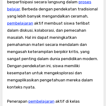
berpartisipasi secara langsung dalam
proses
belajar
. Berbeda dengan pendekatan tradisional
yang lebih banyak mengandalkan ceramah,
pembelajaran
aktif membuat siswa terlibat
dalam diskusi, kolaborasi, dan pemecahan
masalah. Hal ini dapat meningkatkan
pemahaman materi secara mendalam dan
mengasah keterampilan berpikir kritis, yang
sangat penting dalam dunia pendidikan modern.
Dengan pendekatan ini, siswa memiliki
kesempatan untuk mengeksplorasi dan
mengaplikasikan pengetahuan mereka dalam
konteks nyata.
Penerapan
pembelajaran
aktif di kelas