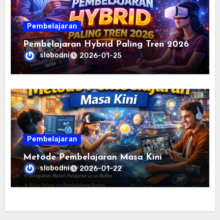
Pembelajaran
Pembelajaran Hybrid Paling Tren 2026
slobodni
2026-01-25
Pembelajaran
Metode Pembelajaran Masa Kini
slobodni
2026-01-22