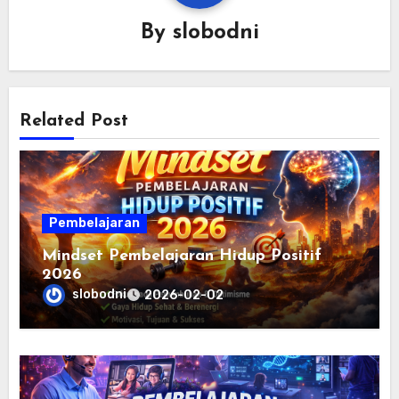
By
slobodni
Related Post
Pembelajaran
Mindset Pembelajaran Hidup Positif
2026
slobodni
2026-02-02