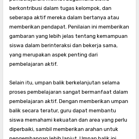
berkontribusi dalam tugas kelompok, dan
seberapa aktif mereka dalam bertanya atau
memberikan pendapat. Penilaian ini memberikan
gambaran yang lebih jelas tentang kemampuan
siswa dalam berinteraksi dan bekerja sama,
yang merupakan aspek penting dari
pembelajaran aktif.
Selain itu, umpan balik berkelanjutan selama
proses pembelajaran sangat bermanfaat dalam
pembelajaran aktif. Dengan memberikan umpan
balik secara teratur, guru dapat membantu
siswa memahami kekuatan dan area yang perlu
diperbaiki, sambil memberikan arahan untuk
pengembangan lebih lanjut. Umpan balik ini