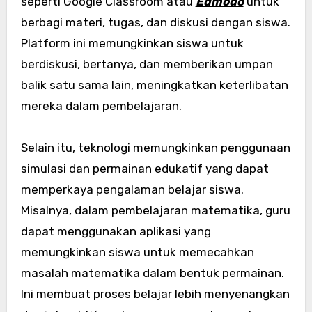
seperti Google Classroom atau
Edmodo
untuk
berbagi materi, tugas, dan diskusi dengan siswa.
Platform ini memungkinkan siswa untuk
berdiskusi, bertanya, dan memberikan umpan
balik satu sama lain, meningkatkan keterlibatan
mereka dalam pembelajaran.
Selain itu, teknologi memungkinkan penggunaan
simulasi dan permainan edukatif yang dapat
memperkaya pengalaman belajar siswa.
Misalnya, dalam pembelajaran matematika, guru
dapat menggunakan aplikasi yang
memungkinkan siswa untuk memecahkan
masalah matematika dalam bentuk permainan.
Ini membuat proses belajar lebih menyenangkan