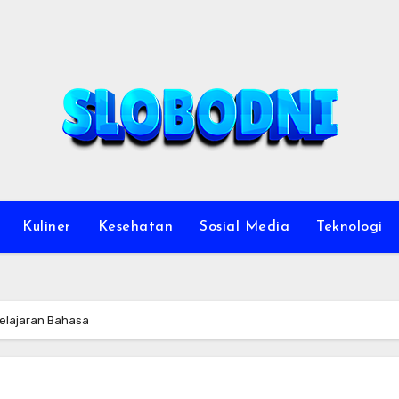
Kuliner
Kesehatan
Sosial Media
Teknologi
lajaran Bahasa