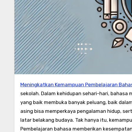
Meningkatkan Kemampuan Pembelajaran Baha
sekolah. Dalam kehidupan sehari-hari, bahas
yang baik membuka banyak peluang, baik dalam
asing bisa memperkaya pengalaman hidup, ser
latar belakang budaya. Tak hanya itu, kemamp
Pembelajaran bahasa memberikan kesempatan 