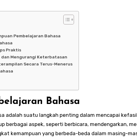
ampuan Pembelajaran Bahasa
Bahasa
ps Praktis
 dan Mengurangi Keterbatasan
eterampilan Secara Terus-Menerus
Bahasa
belajaran Bahasa
 adalah suatu langkah penting dalam mencapai kefas
 berbagai aspek, seperti berbicara, mendengarkan, m
tingkat kemampuan yang berbeda-beda dalam masing-ma