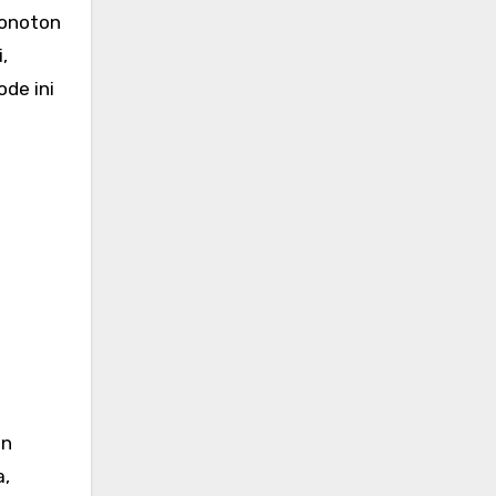
monoton
,
de ini
an
a,