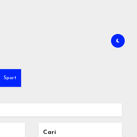
Sport
Cari