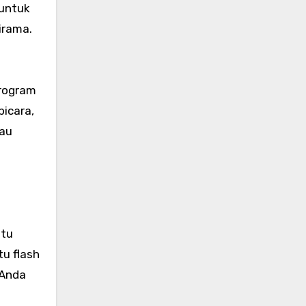
 untuk
irama.
Program
icara,
tau
ntu
u flash
 Anda