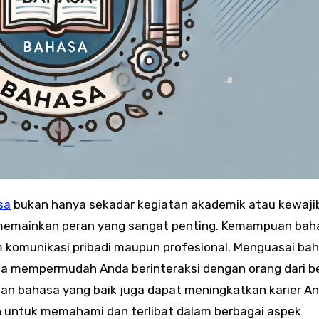
sa
bukan hanya sekadar kegiatan akademik atau kewaji
a memainkan peran yang sangat penting. Kemampuan bah
 komunikasi pribadi maupun profesional. Menguasai ba
ta mempermudah Anda berinteraksi dengan orang dari b
uan bahasa yang baik juga dapat meningkatkan karier An
untuk memahami dan terlibat dalam berbagai aspek