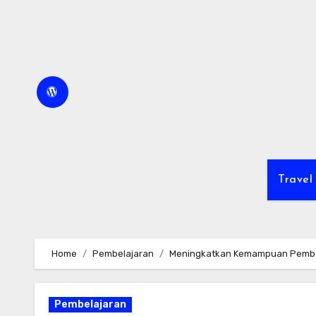
Skip
to
content
Travel
Home
Pembelajaran
Meningkatkan Kemampuan Pembe
Pembelajaran