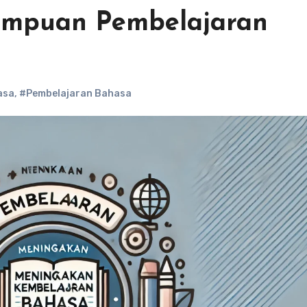
mpuan Pembelajaran
asa
,
#Pembelajaran Bahasa