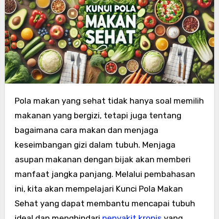
Pola makan yang sehat tidak hanya soal memilih
Kunci Pola Makan Sehat
adalah dasar dari
gaya hidup
s
makanan yang bergizi, tetapi juga tentang
bagaimana cara makan dan menjaga
keseimbangan gizi dalam tubuh. Menjaga
asupan makanan dengan bijak akan memberi
manfaat jangka panjang. Melalui pembahasan
ini, kita akan mempelajari Kunci Pola Makan
Sehat yang dapat membantu mencapai tubuh
ideal dan menghindari
penyakit kronis
yang