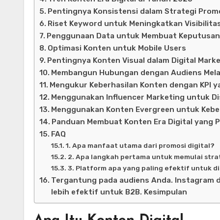
Pentingnya Konsistensi dalam Strategi Promo
Riset Keyword untuk Meningkatkan Visibilita
Penggunaan Data untuk Membuat Keputusan
Optimasi Konten untuk Mobile Users
Pentingnya Konten Visual dalam Digital Mark
Membangun Hubungan dengan Audiens Melalu
Mengukur Keberhasilan Konten dengan KPI y
Menggunakan Influencer Marketing untuk Di
Menggunakan Konten Evergreen untuk Kebe
Panduan Membuat Konten Era Digital yang 
FAQ
1. Apa manfaat utama dari promosi digital?
2. Apa langkah pertama untuk memulai strat
3. Platform apa yang paling efektif untuk di
Tergantung pada audiens Anda. Instagram d
lebih efektif untuk B2B. Kesimpulan