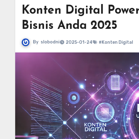
Konten Digital Powe
Bisnis Anda 2025
By
slobodni
2025-01-24
#Konten Digital