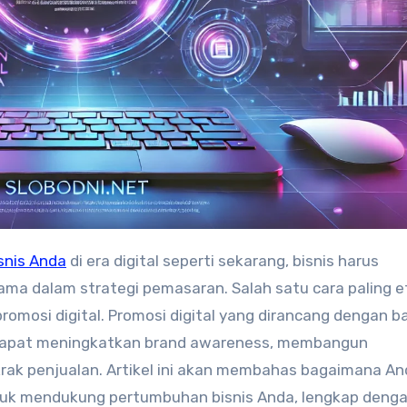
snis Anda
di era digital seperti sekarang, bisnis harus
ma dalam strategi pemasaran. Salah satu cara paling e
romosi digital. Promosi digital yang dirancang dengan ba
a dapat meningkatkan brand awareness, membangun
ak penjualan. Artikel ini akan membahas bagaimana An
tuk mendukung pertumbuhan bisnis Anda, lengkap denga