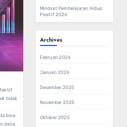
Mindset Pembelajaran Hidup
Positif 2026
Archives
Februari 2026
Januari 2026
Desember 2025
fektif
ik tidak
November 2025
da bisa
Oktober 2025
n data,