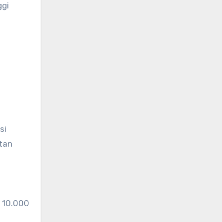
ggi
si
tan
 10.000