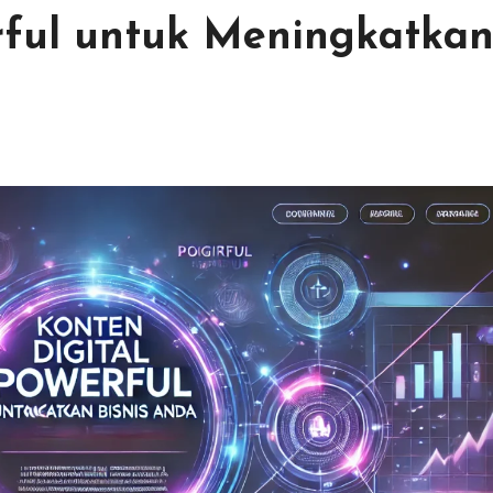
rful untuk Meningkatka