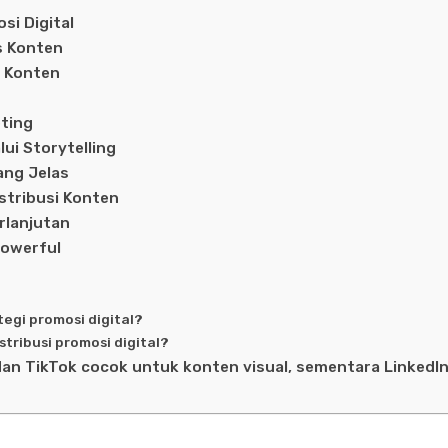
si Digital
s Konten
 Konten
eting
i Storytelling
ang Jelas
stribusi Konten
rlanjutan
Powerful
egi promosi digital?
stribusi promosi digital?
an TikTok cocok untuk konten visual, sementara LinkedI