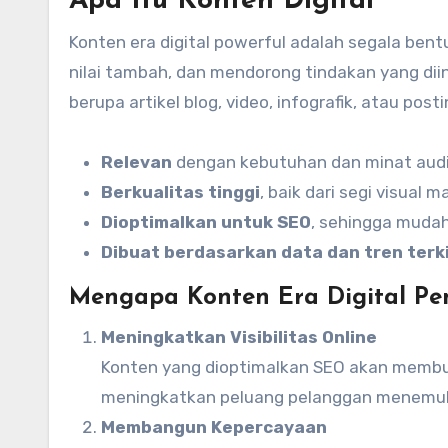
Apa Itu Konten Digital
Konten era digital powerful adalah segala be
nilai tambah, dan mendorong tindakan yang dii
berupa artikel blog, video, infografik, atau pos
Relevan
dengan kebutuhan dan minat audi
Berkualitas tinggi
, baik dari segi visual 
Dioptimalkan untuk SEO
, sehingga mudah
Dibuat berdasarkan data dan tren terki
Mengapa Konten Era Digital Pen
Meningkatkan Visibilitas Online
Konten yang dioptimalkan SEO akan membua
meningkatkan peluang pelanggan menemuk
Membangun Kepercayaan