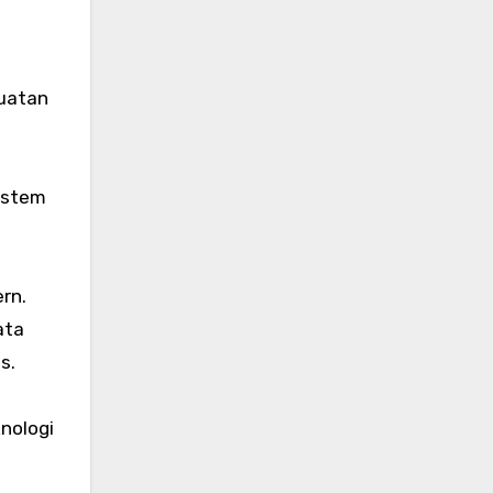
buatan
istem
rn.
ata
s.
nologi