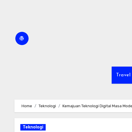
Skip
to
content
Travel
Home
Teknologi
Kemajuan Teknologi Digital Masa Mod
Teknologi