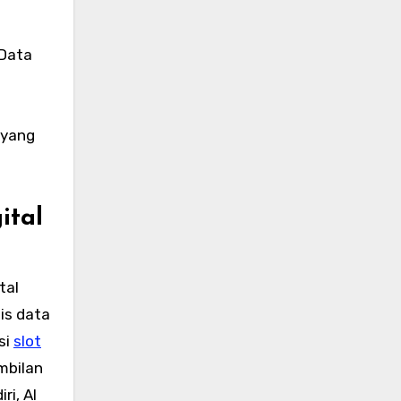
 Data
 yang
ital
tal
is data
si
slot
ambilan
i, AI