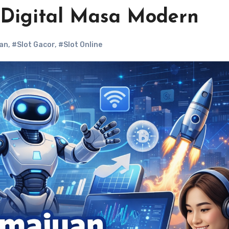
 Digital Masa Modern
an
,
#Slot Gacor
,
#Slot Online