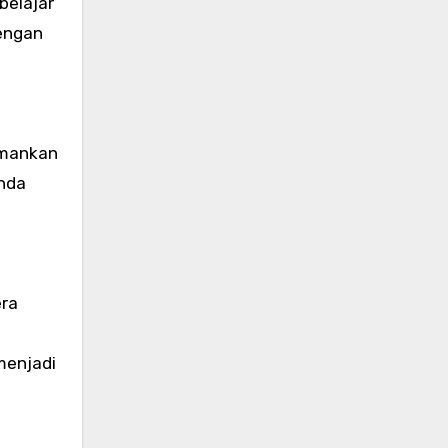
belajar
engan
amankan
Anda
era
menjadi