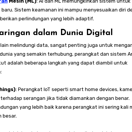
ran
Mesin (ML)
: AI dan ML memungkinkan sistem untuk 
 baru. Sistem keamanan ini mampu menyesuaikan diri d
rikan perlindungan yang lebih adaptif.
ringan dalam Dunia Digital
elain melindungi data, sangat penting juga untuk meng
 dunia yang semakin terhubung, perangkat dan sistem 
kut adalah beberapa langkah yang dapat diambil untuk
:
hings)
: Perangkat IoT seperti smart home devices, kam
terhadap serangan jika tidak diamankan dengan benar.
ungan yang lebih baik karena perangkat ini sering kali 
h besar.