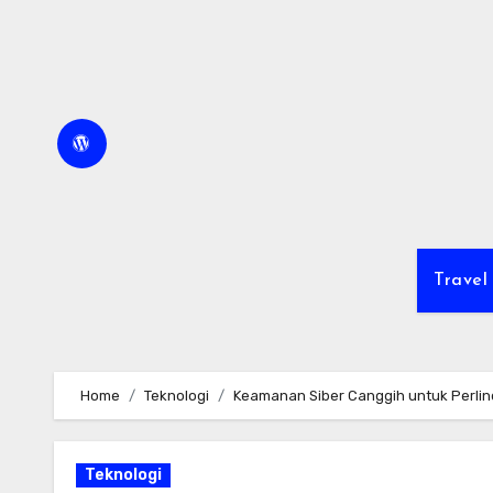
Skip
to
content
Travel
Home
Teknologi
Keamanan Siber Canggih untuk Perli
Teknologi