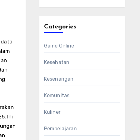
Categories
 data
Game Online
alam
dan
Kesehatan
dan
ng
Kesenangan
Komunitas
rakan
Kuliner
5. Ini
ndungan
Pembelajaran
an