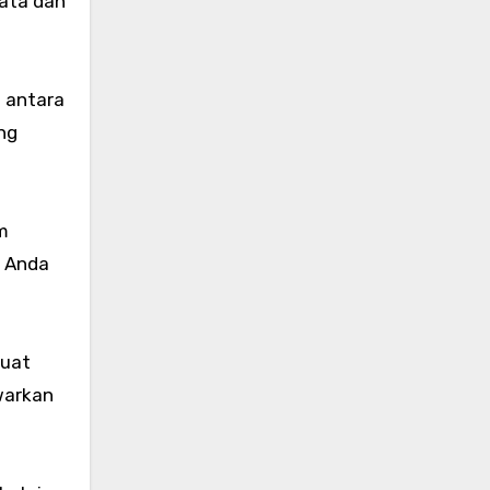
data dan
 antara
ng
m
, Anda
buat
warkan