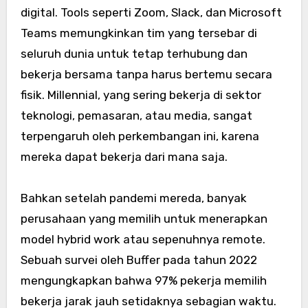
digital. Tools seperti Zoom, Slack, dan Microsoft
Teams memungkinkan tim yang tersebar di
seluruh dunia untuk tetap terhubung dan
bekerja bersama tanpa harus bertemu secara
fisik. Millennial, yang sering bekerja di sektor
teknologi, pemasaran, atau media, sangat
terpengaruh oleh perkembangan ini, karena
mereka dapat bekerja dari mana saja.
Bahkan setelah pandemi mereda, banyak
perusahaan yang memilih untuk menerapkan
model hybrid work atau sepenuhnya remote.
Sebuah survei oleh Buffer pada tahun 2022
mengungkapkan bahwa 97% pekerja memilih
bekerja jarak jauh setidaknya sebagian waktu.