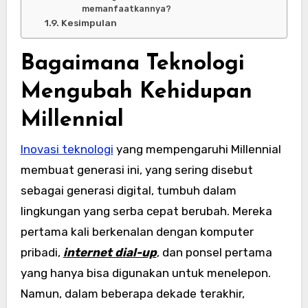
memanfaatkannya?
Kesimpulan
Bagaimana Teknologi
Mengubah Kehidupan
Millennial
Inovasi teknologi
yang mempengaruhi Millennial
membuat generasi ini, yang sering disebut
sebagai generasi digital, tumbuh dalam
lingkungan yang serba cepat berubah. Mereka
pertama kali berkenalan dengan komputer
pribadi,
internet dial-up
, dan ponsel pertama
yang hanya bisa digunakan untuk menelepon.
Namun, dalam beberapa dekade terakhir,