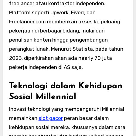
freelancer atau kontraktor independen.
Platform seperti Upwork, Fiverr, dan
Freelancer.com memberikan akses ke peluang
pekerjaan di berbagai bidang, mulai dari
penulisan konten hingga pengembangan
perangkat lunak. Menurut Statista, pada tahun
2023, diperkirakan akan ada nearly 70 juta
pekerja independen di AS saja.
Teknologi dalam Kehidupan
Sosial Millennial
Inovasi teknologi yang mempengaruhi Millennial
memainkan
slot gacor
peran besar dalam
kehidupan sosial mereka, khususnya dalam cara