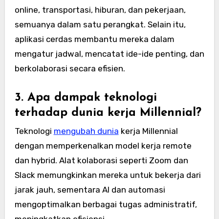
online, transportasi, hiburan, dan pekerjaan,
semuanya dalam satu perangkat. Selain itu,
aplikasi cerdas membantu mereka dalam
mengatur jadwal, mencatat ide-ide penting, dan
berkolaborasi secara efisien.
3. Apa dampak teknologi
terhadap dunia kerja Millennial?
Teknologi
mengubah dunia
kerja Millennial
dengan memperkenalkan model kerja remote
dan hybrid. Alat kolaborasi seperti Zoom dan
Slack memungkinkan mereka untuk bekerja dari
jarak jauh, sementara AI dan automasi
mengoptimalkan berbagai tugas administratif,