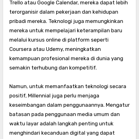
Trello atau Google Calendar, mereka dapat lebih
terorganisir dalam pekerjaan dan kehidupan
pribadi mereka. Teknologi juga memungkinkan
mereka untuk mempelajari keterampilan baru
melalui kursus online di platform seperti
Coursera atau Udemy, meningkatkan
kemampuan profesional mereka di dunia yang
semakin terhubung dan kompetitif.
Namun, untuk memanfaatkan teknologi secara
positif, Millennial juga perlu menjaga
keseimbangan dalam penggunaannya. Mengatur
batasan pada penggunaan media umum dan
waktu layar adalah langkah penting untuk
menghindari kecanduan digital yang dapat