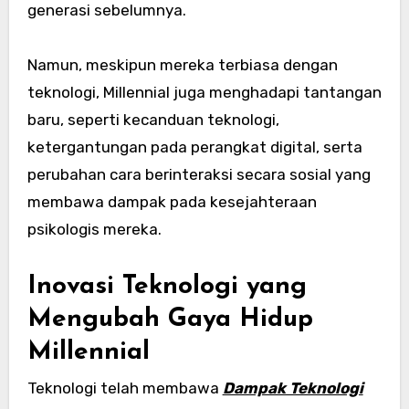
generasi sebelumnya.
Namun, meskipun mereka terbiasa dengan
teknologi, Millennial juga menghadapi tantangan
baru, seperti kecanduan teknologi,
ketergantungan pada perangkat digital, serta
perubahan cara berinteraksi secara sosial yang
membawa dampak pada kesejahteraan
psikologis mereka.
Inovasi Teknologi yang
Mengubah Gaya Hidup
Millennial
Teknologi telah membawa
Dampak Teknologi