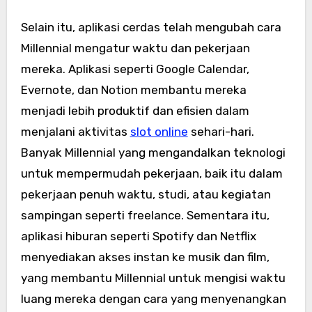
Selain itu, aplikasi cerdas telah mengubah cara
Millennial mengatur waktu dan pekerjaan
mereka. Aplikasi seperti Google Calendar,
Evernote, dan Notion membantu mereka
menjadi lebih produktif dan efisien dalam
menjalani aktivitas
slot online
sehari-hari.
Banyak Millennial yang mengandalkan teknologi
untuk mempermudah pekerjaan, baik itu dalam
pekerjaan penuh waktu, studi, atau kegiatan
sampingan seperti freelance. Sementara itu,
aplikasi hiburan seperti Spotify dan Netflix
menyediakan akses instan ke musik dan film,
yang membantu Millennial untuk mengisi waktu
luang mereka dengan cara yang menyenangkan