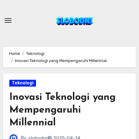
Skip
to
content
Home
Teknologi
Inovasi Teknologi yang Mempengaruhi Millennial
Teknologi
Inovasi Teknologi yang
Mempengaruhi
Millennial
By
slobodni
2025-04-14