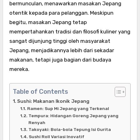
bermunculan, menawarkan masakan Jepang
otentik kepada para pelanggan. Meskipun
begitu, masakan Jepang tetap
mempertahankan tradisi dan filosofi kuliner yang
sangat dijunjung tinggi oleh masyarakat
Jepang, menjadikannya lebih dari sekadar
makanan, tetapi juga bagian dari budaya
mereka.
Table of Contents
Sushi: Makanan Ikonik Jepang
Ramen: Sup Mi Jepang yang Terkenal
Tempura: Hidangan Goreng Jepang yang
Renyah
Takoyaki: Bola-bola Tepung Isi Gurita
Sushi Roll Variasi Inovatif