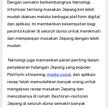
Dengan semakin berkembangnya teknologi,
informasi tentang masakan Jepang kini lebih
mudah diakses melalui berbagai platform digital
dan aplikasi. Ini memberikan kesempatan bagi
pecinta kuliner di seluruh dunia untuk menikmati
dan mempelajari masakan Jepang dengan lebih
mudah.
Teknologi juga memainkan peran penting dalam
penyebaran hidangan Jepang yang populer.
Platform streaming,
media sosial
, dan aplikasi
resep telah memudahkan banyak orang untuk
mengakses resep masakan Jepang dan
mencobanya di rumah. Restoran-restoran
Jepang di seluruh dunia semakin banyak