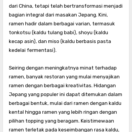
dari China, tetapi telah bertransformasi menjadi
bagian integral dari masakan Jepang. Kini,
ramen hadir dalam berbagai varian, termasuk
tonkotsu (kaldu tulang babi), shoyu (kaldu
kecap asin), dan miso (kaldu berbasis pasta
kedelai fermentasi).
Seiring dengan meningkatnya minat terhadap
ramen, banyak restoran yang mulai menyajikan
ramen dengan berbagai kreativitas. Hidangan
Jepang yang populer ini dapat ditemukan dalam
berbagai bentuk, mulai dari ramen dengan kaldu
kental hingga ramen yang lebih ringan dengan
pilihan topping yang beragam. Keistimewaan
ramen terletak pada keseimbangan rasa kaldu,