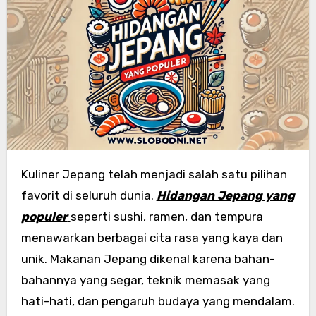
Kuliner Jepang telah menjadi salah satu pilihan
favorit di seluruh dunia.
Hidangan Jepang yang
populer
seperti sushi, ramen, dan tempura
menawarkan berbagai cita rasa yang kaya dan
unik. Makanan Jepang dikenal karena bahan-
bahannya yang segar, teknik memasak yang
hati-hati, dan pengaruh budaya yang mendalam.