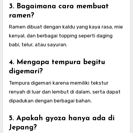
3. Bagaimana cara membuat
ramen?
Ramen dibuat dengan kaldu yang kaya rasa, mie
kenyal, dan berbagai topping seperti daging
babi, telur, atau sayuran.
4. Mengapa tempura begitu
digemari?
Tempura digemari karena memiliki tekstur
renyah di luar dan lembut di dalam, serta dapat
dipadukan dengan berbagai bahan.
5. Apakah gyoza hanya ada di
Jepang?