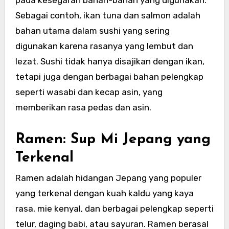
Sebagai contoh, ikan tuna dan salmon adalah
bahan utama dalam sushi yang sering
digunakan karena rasanya yang lembut dan
lezat. Sushi tidak hanya disajikan dengan ikan,
tetapi juga dengan berbagai bahan pelengkap
seperti wasabi dan kecap asin, yang
memberikan rasa pedas dan asin.
Ramen: Sup Mi Jepang yang
Terkenal
Ramen adalah hidangan Jepang yang populer
yang terkenal dengan kuah kaldu yang kaya
rasa, mie kenyal, dan berbagai pelengkap seperti
telur, daging babi, atau sayuran. Ramen berasal