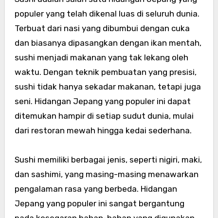
populer yang telah dikenal luas di seluruh dunia.
Terbuat dari nasi yang dibumbui dengan cuka
dan biasanya dipasangkan dengan ikan mentah,
sushi menjadi makanan yang tak lekang oleh
waktu. Dengan teknik pembuatan yang presisi,
sushi tidak hanya sekadar makanan, tetapi juga
seni. Hidangan Jepang yang populer ini dapat
ditemukan hampir di setiap sudut dunia, mulai
dari restoran mewah hingga kedai sederhana.
Sushi memiliki berbagai jenis, seperti nigiri, maki,
dan sashimi, yang masing-masing menawarkan
pengalaman rasa yang berbeda. Hidangan
Jepang yang populer ini sangat bergantung
pada kesegaran bahan-bahan yang digunakan.