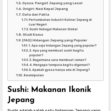
Gyoza: Pangsit Jepang yang Lezat
Onigiri: Nasi Kepal Jepang
Data dan Fakta
Pertumbuhan Industri Kuliner Jepang di
Luar Negeri
Sushi Sebagai Makanan Global
Studi Kasus
(FAQ) Hidangan Jepang yang Populer
1. Apa saja hidangan Jepang yang populer?
2. Apa yang membuat sushi begitu
populer?
3. Bagaimana cara membuat ramen?
4. Mengapa tempura begitu digemari?
5. Apakah gyoza hanya ada di Jepang?
Kesimpulan
Sushi: Makanan Ikonik
Jepang
Sushi adalah salah satu hidangan Jepang yang