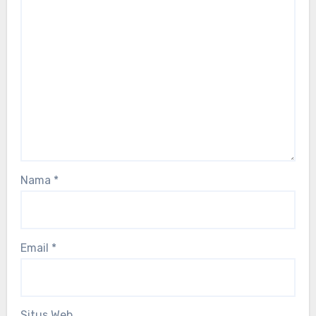
Nama
*
Email
*
Situs Web