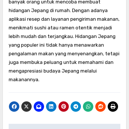
banyak orang untuk mencoba membuat
hidangan Jepang di rumah. Dengan adanya
aplikasi resep dan layanan pengiriman makanan,
menikmati sushi atau ramen otentik menjadi
lebih mudah dan terjangkau. Hidangan Jepang
yang populer ini tidak hanya menawarkan
pengalaman makan yang menyenangkan, tetapi
juga membuka peluang untuk memahami dan
mengapresiasi budaya Jepang melalui
makanannya.