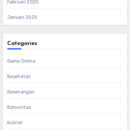
Februari 2025
Januari 2025
Categories
Game Online
Kesehatan
Kesenangan
Komunitas
Kuliner