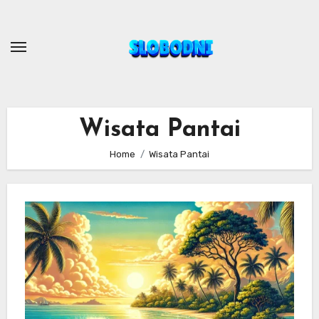
Skip
to
content
Wisata Pantai
Home
Wisata Pantai